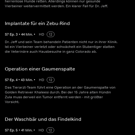
herrenlose Hunde retten. Allerdings können nur gesunde
Vierbeiner weitervermittelt werden. Ein klarer Fall für Dr. Jeff.
Implantate für ein Zebu-Rind
S
7
Ep.
3
•
44
Min.
•
HD
12
Dr. Jeff und sein Team behandeln Patienten nicht nur in ihrer Klinik.
Ist ein Vierbeiner verletzt oder schwächelt ein Stubentiger statten
die Veterinäre auch Hausbesuche in ganz Colorado ab.
Operation einer Gaumenspalte
S
7
Ep.
4
•
43
Min.
•
HD
12
Das Tierarzt-Team führt eine Operation an der Gaumenspalte von
Golden Retriever Khaleesi durch. Bei der 15 Jahre alten Hündin
Zula muss derweil ein Tumor entfernt werden - mit größter
Vorsicht.
Der Waschbär und das Findelkind
S
7
Ep.
5
•
41
Min.
•
HD
12