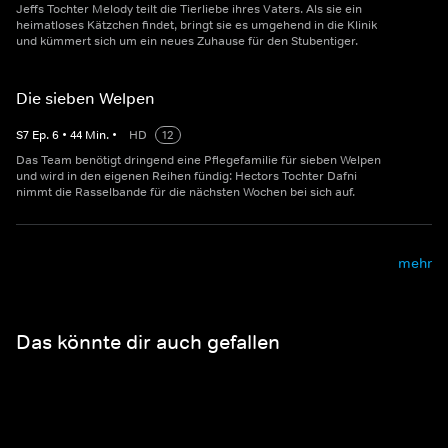
Jeffs Tochter Melody teilt die Tierliebe ihres Vaters. Als sie ein
heimatloses Kätzchen findet, bringt sie es umgehend in die Klinik
und kümmert sich um ein neues Zuhause für den Stubentiger.
Die sieben Welpen
S
7
Ep.
6
•
44
Min.
•
HD
12
Das Team benötigt dringend eine Pflegefamilie für sieben Welpen
und wird in den eigenen Reihen fündig: Hectors Tochter Dafni
nimmt die Rasselbande für die nächsten Wochen bei sich auf.
mehr
Das könnte dir auch gefallen