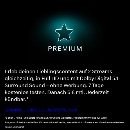
Erleb deinen Lieblingscontent auf 2 Streams
gleichzeitig, in Full HD und mit Dolby Digital 5.1
Surround Sound – ohne Werbung. 7 Tage
kostenlos testen. Danach 6 € mtl. Jederzeit
kündbar.*
Noch mehr Informationen zu WOW Premium
*Serien-, Filme- und Sport-Inhalte auf Abruf sind werbefrei. Programmhinweise für WOW
Programminhalte wie Serien, Filme und Live-Events, sowie Produkthinweise auf Live-Sendern bleiben
davon unberührt.