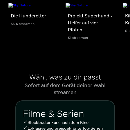
Die Hunderetter
Projekt Superhund -
Ki
Helfer auf vier
Ka
S5-6 streamen
Pfoten
S1
S1 streamen
Wähl, was zu dir passt
Sofort auf dem Gerät deiner Wahl
streamen
Filme & Serien
Blockbuster kurz nach dem Kino
Exklusive und preisgekrönte Top-Serien