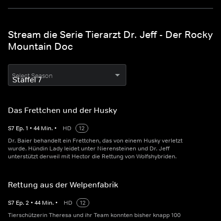
Stream die Serie Tierarzt Dr. Jeff - Der Rocky
Mountain Doc
Select Season
Das Frettchen und der Husky
S
7
Ep.
1
•
44
Min.
•
HD
12
Dr. Baier behandelt ein Frettchen, das von einem Husky verletzt
wurde. Hündin Lady leidet unter Nierensteinen und Dr. Jeff
unterstützt derweil mit Hector die Rettung von Wolfshybriden.
Rettung aus der Welpenfabrik
S
7
Ep.
2
•
44
Min.
•
HD
12
Tierschützerin Theresa und ihr Team konnten bisher knapp 100