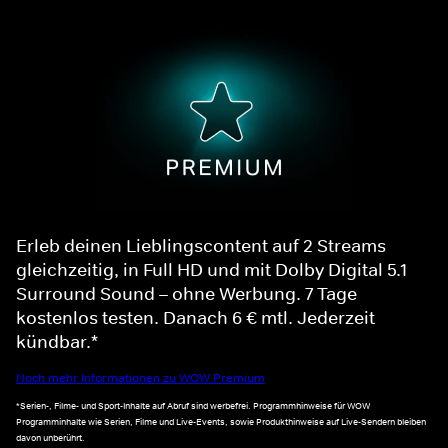
Erleb deinen Lieblingscontent auf 2 Streams
gleichzeitig, in Full HD und mit Dolby Digital 5.1
Surround Sound – ohne Werbung. 7 Tage
kostenlos testen. Danach 6 € mtl. Jederzeit
kündbar.*
Noch mehr Informationen zu WOW Premium
*Serien-, Filme- und Sport-Inhalte auf Abruf sind werbefrei. Programmhinweise für WOW
Programminhalte wie Serien, Filme und Live-Events, sowie Produkthinweise auf Live-Sendern bleiben
davon unberührt.