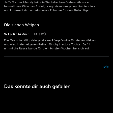
Jeffs Tochter Melody teilt die Tierliebe ihres Vaters. Als sie ein
heimatloses Kätzchen findet, bringt sie es umgehend in die Klinik
und kümmert sich um ein neues Zuhause für den Stubentiger.
Die sieben Welpen
S
7
Ep.
6
•
44
Min.
•
HD
12
Das Team benötigt dringend eine Pflegefamilie für sieben Welpen
und wird in den eigenen Reihen fündig: Hectors Tochter Dafni
nimmt die Rasselbande für die nächsten Wochen bei sich auf.
mehr
Das könnte dir auch gefallen