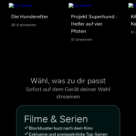
Die Hunderetter
Projekt Superhund -
Ki
Helfer auf vier
Ka
S5-6 streamen
Pfoten
S1
S1 streamen
Wähl, was zu dir passt
Sofort auf dem Gerät deiner Wahl
streamen
Filme & Serien
Blockbuster kurz nach dem Kino
Exklusive und preisgekrönte Top-Serien