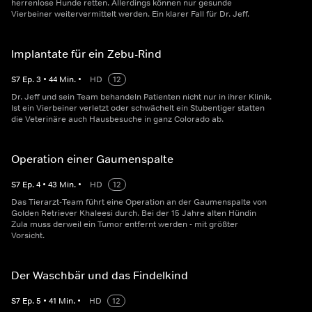
herrenlose Hunde retten. Allerdings können nur gesunde
Vierbeiner weitervermittelt werden. Ein klarer Fall für Dr. Jeff.
Implantate für ein Zebu-Rind
S
7
Ep.
3
•
44
Min.
•
HD
12
Dr. Jeff und sein Team behandeln Patienten nicht nur in ihrer Klinik.
Ist ein Vierbeiner verletzt oder schwächelt ein Stubentiger statten
die Veterinäre auch Hausbesuche in ganz Colorado ab.
Operation einer Gaumenspalte
S
7
Ep.
4
•
43
Min.
•
HD
12
Das Tierarzt-Team führt eine Operation an der Gaumenspalte von
Golden Retriever Khaleesi durch. Bei der 15 Jahre alten Hündin
Zula muss derweil ein Tumor entfernt werden - mit größter
Vorsicht.
Der Waschbär und das Findelkind
S
7
Ep.
5
•
41
Min.
•
HD
12