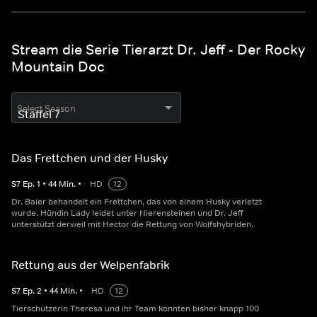
Stream die Serie Tierarzt Dr. Jeff - Der Rocky
Mountain Doc
Select Season
Das Frettchen und der Husky
S
7
Ep.
1
•
44
Min.
•
HD
12
Dr. Baier behandelt ein Frettchen, das von einem Husky verletzt
wurde. Hündin Lady leidet unter Nierensteinen und Dr. Jeff
unterstützt derweil mit Hector die Rettung von Wolfshybriden.
Rettung aus der Welpenfabrik
S
7
Ep.
2
•
44
Min.
•
HD
12
Tierschützerin Theresa und ihr Team konnten bisher knapp 100