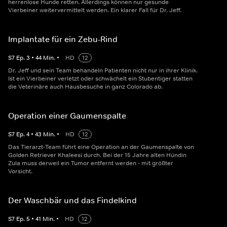
herrenlose Hunde retten. Allerdings können nur gesunde
Vierbeiner weitervermittelt werden. Ein klarer Fall für Dr. Jeff.
Implantate für ein Zebu-Rind
S
7
Ep.
3
•
44
Min.
•
HD
12
Dr. Jeff und sein Team behandeln Patienten nicht nur in ihrer Klinik.
Ist ein Vierbeiner verletzt oder schwächelt ein Stubentiger statten
die Veterinäre auch Hausbesuche in ganz Colorado ab.
Operation einer Gaumenspalte
S
7
Ep.
4
•
43
Min.
•
HD
12
Das Tierarzt-Team führt eine Operation an der Gaumenspalte von
Golden Retriever Khaleesi durch. Bei der 15 Jahre alten Hündin
Zula muss derweil ein Tumor entfernt werden - mit größter
Vorsicht.
Der Waschbär und das Findelkind
S
7
Ep.
5
•
41
Min.
•
HD
12