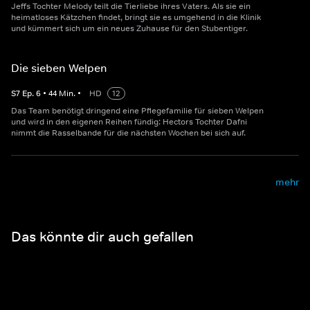
Jeffs Tochter Melody teilt die Tierliebe ihres Vaters. Als sie ein
heimatloses Kätzchen findet, bringt sie es umgehend in die Klinik
und kümmert sich um ein neues Zuhause für den Stubentiger.
Die sieben Welpen
S
7
Ep.
6
•
44
Min.
•
HD
12
Das Team benötigt dringend eine Pflegefamilie für sieben Welpen
und wird in den eigenen Reihen fündig: Hectors Tochter Dafni
nimmt die Rasselbande für die nächsten Wochen bei sich auf.
mehr
Das könnte dir auch gefallen