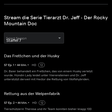
Stream die Serie Tierarzt Dr. Jeff - Der Rocky
Mountain Doc
Select Season
Das Frettchen und der Husky
S
7
Ep.
1
•
44
Min.
•
HD
12
Dr. Baier behandelt ein Frettchen, das von einem Husky verletzt
wurde. Hündin Lady leidet unter Nierensteinen und Dr. Jeff
unterstützt derweil mit Hector die Rettung von Wolfshybriden.
Rettung aus der Welpenfabrik
S
7
Ep.
2
•
44
Min.
•
HD
12
Tierschützerin Theresa und ihr Team konnten bisher knapp 100