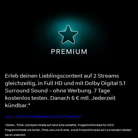
Erleb deinen Lieblingscontent auf 2 Streams
gleichzeitig, in Full HD und mit Dolby Digital 5.1
Surround Sound – ohne Werbung. 7 Tage
kostenlos testen. Danach 6 € mtl. Jederzeit
kündbar.*
Noch mehr Informationen zu WOW Premium
*Serien-, Filme- und Sport-Inhalte auf Abruf sind werbefrei. Programmhinweise für WOW
Programminhalte wie Serien, Filme und Live-Events, sowie Produkthinweise auf Live-Sendern bleiben
davon unberührt.