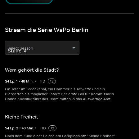
Stream die Serie WaPo Berlin
Select Season
Wem gehört die Stadt?
S
4
Ep.
1
•
48
Min.
•
HD
12
Ein Toter im Spreekanal, ein Hammer als Tatwaffe und ein
Biergarten als möglicher Tatort: Der erste Fall für Kommissarin
Hanna Kowollik führt das Team mitten in das Auswärtige Amt.
Kleine Freiheit
S
4
Ep.
2
•
48
Min.
•
HD
12
Nach dem Fund einer Leiche am Campingplatz "Kleine Freiheit"