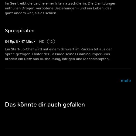
Im See treibt die Leiche einer Internatsschülerin. Die Ermittlungen
enthüllen Drogen, verbotene Beziehungen - und ein Leben, das
ganz anders war, als es schien.
Spreepiraten
S
4
Ep.
6
•
47
Min.
•
HD
12
Ein Start-up-Chef wird mit einem Schwert im Rücken tot aus der
Spree gezogen. Hinter der Fassade seines Gaming-Imperiums
brodelt ein Netz aus Ausbeutung, Intrigen und Machtkämpfen.
mehr
Das könnte dir auch gefallen