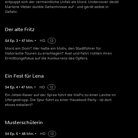
entpuppt sich der vermeintliche Unfall als Mord. Undercover deckt
Marlene Weber dunkle Geheimnisse auf - und gerät selbst in
Gefahr.
Der alte Fritz
S
4
Ep.
3
•
47
Min.
•
HD
12
Mord am Dom? Wer hatte ein Motiv, den Stadtführer für
historische Touren zu erschlagen? Axel und Fahri richten ihren
Ermittlungsfokus auf die Konkurrenz des Opfers.
Ein Fest für Lena
S
4
Ep.
4
•
47
Min.
•
HD
12
Ein Jetski-Raser auf der Spree führt die WaPo zu einer Leiche im
Ufergestrüpp. Die Spur führt zu einer Hausboot-Party - ist dort
etwas eskaliert?
Musterschülerin
S
4
Ep.
5
•
48
Min.
•
HD
12