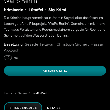
WaPo Berlin
Krimiserie
1 Staffel
Sky Krimi
Die Kriminalhauptkommissarin Jasmin Sayed leitet das frisch ins
Leben gerufene Pilotprojekt "WaPo Berlin". Gemeinsam mit ihrem
Team aus Polizisten und Rechtsmedizinern sorgt sie für Recht und
Sicherheit auf den Wasserstraßen Berlins.
Besetzung
Sesede Terziyan, Christoph Grunert, Hassan
Akkouch
12
HD
AB 5,98 € MTL.
Home
Serien
WaPo Berlin
EPISODENGUIDE
DETAILS