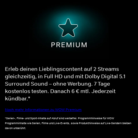
Erleb deinen Lieblingscontent auf 2 Streams
gleichzeitig, in Full HD und mit Dolby Digital 5.1
Surround Sound – ohne Werbung. 7 Tage
kostenlos testen. Danach 6 € mtl. Jederzeit
kündbar.*
Noch mehr Informationen zu WOW Premium
*Serien-, Filme- und Sport-Inhalte auf Abruf sind werbefrei. Programmhinweise für WOW
Programminhalte wie Serien, Filme und Live-Events, sowie Produkthinweise auf Live-Sendern bleiben
davon unberührt.