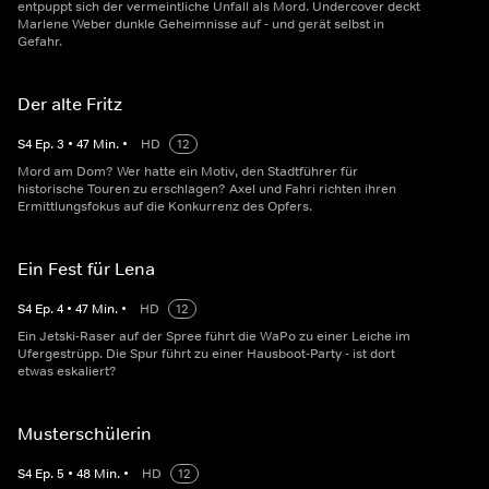
entpuppt sich der vermeintliche Unfall als Mord. Undercover deckt
Marlene Weber dunkle Geheimnisse auf - und gerät selbst in
Gefahr.
Der alte Fritz
S
4
Ep.
3
•
47
Min.
•
HD
12
Mord am Dom? Wer hatte ein Motiv, den Stadtführer für
historische Touren zu erschlagen? Axel und Fahri richten ihren
Ermittlungsfokus auf die Konkurrenz des Opfers.
Ein Fest für Lena
S
4
Ep.
4
•
47
Min.
•
HD
12
Ein Jetski-Raser auf der Spree führt die WaPo zu einer Leiche im
Ufergestrüpp. Die Spur führt zu einer Hausboot-Party - ist dort
etwas eskaliert?
Musterschülerin
S
4
Ep.
5
•
48
Min.
•
HD
12