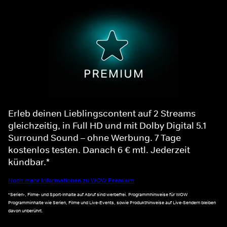
Erleb deinen Lieblingscontent auf 2 Streams
gleichzeitig, in Full HD und mit Dolby Digital 5.1
Surround Sound – ohne Werbung. 7 Tage
kostenlos testen. Danach 6 € mtl. Jederzeit
kündbar.*
Noch mehr Informationen zu WOW Premium
*Serien-, Filme- und Sport-Inhalte auf Abruf sind werbefrei. Programmhinweise für WOW
Programminhalte wie Serien, Filme und Live-Events, sowie Produkthinweise auf Live-Sendern bleiben
davon unberührt.