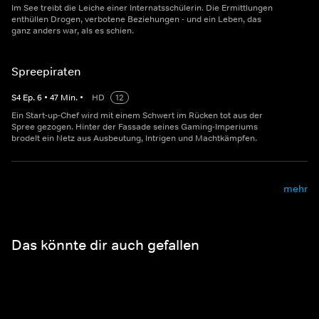
Im See treibt die Leiche einer Internatsschülerin. Die Ermittlungen
enthüllen Drogen, verbotene Beziehungen - und ein Leben, das
ganz anders war, als es schien.
Spreepiraten
S
4
Ep.
6
•
47
Min.
•
HD
12
Ein Start-up-Chef wird mit einem Schwert im Rücken tot aus der
Spree gezogen. Hinter der Fassade seines Gaming-Imperiums
brodelt ein Netz aus Ausbeutung, Intrigen und Machtkämpfen.
mehr
Das könnte dir auch gefallen