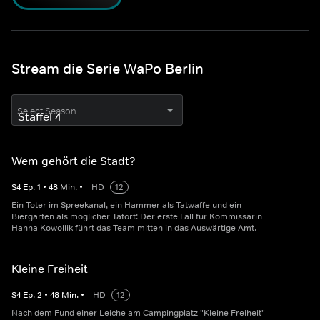
Stream die Serie WaPo Berlin
Select Season
Wem gehört die Stadt?
S
4
Ep.
1
•
48
Min.
•
HD
12
Ein Toter im Spreekanal, ein Hammer als Tatwaffe und ein
Biergarten als möglicher Tatort: Der erste Fall für Kommissarin
Hanna Kowollik führt das Team mitten in das Auswärtige Amt.
Kleine Freiheit
S
4
Ep.
2
•
48
Min.
•
HD
12
Nach dem Fund einer Leiche am Campingplatz "Kleine Freiheit"