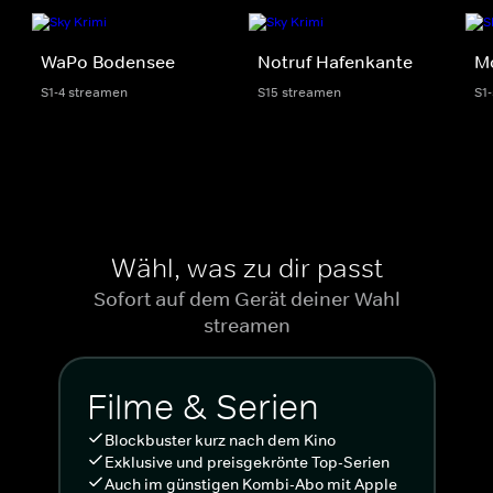
WaPo Bodensee
Notruf Hafenkante
Mo
S1-4 streamen
S15 streamen
S1
Wähl, was zu dir passt
Sofort auf dem Gerät deiner Wahl
streamen
Filme & Serien
Blockbuster kurz nach dem Kino
Exklusive und preisgekrönte Top-Serien
Auch im günstigen Kombi-Abo mit Apple