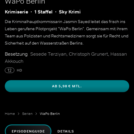
WaPo Berlin
Krimiserie
1 Staffel
Sky Krimi
Die Kriminalhauptkommissarin Jasmin Sayed leitet das frisch ins
Leben gerufene Pilotprojekt "WaPo Berlin". Gemeinsam mit ihrem
Team aus Polizisten und Rechtsmedizinern sorgt sie für Recht und
Sicherheit auf den Wasserstraßen Berlins.
Besetzung
Sesede Terziyan, Christoph Grunert, Hassan
Akkouch
12
HD
AB 5,98 € MTL.
Home
Serien
WaPo Berlin
EPISODENGUIDE
DETAILS