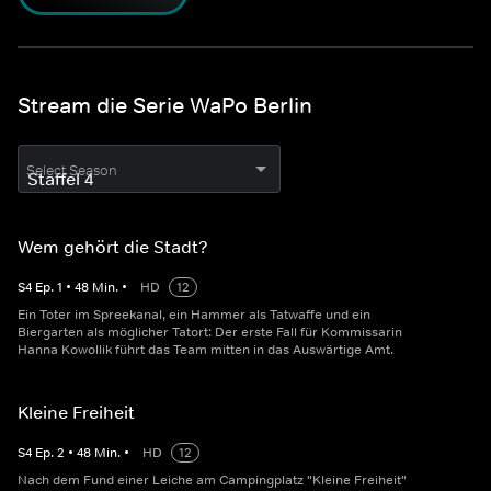
Stream die Serie WaPo Berlin
Select Season
Wem gehört die Stadt?
S
4
Ep.
1
•
48
Min.
•
HD
12
Ein Toter im Spreekanal, ein Hammer als Tatwaffe und ein
Biergarten als möglicher Tatort: Der erste Fall für Kommissarin
Hanna Kowollik führt das Team mitten in das Auswärtige Amt.
Kleine Freiheit
S
4
Ep.
2
•
48
Min.
•
HD
12
Nach dem Fund einer Leiche am Campingplatz "Kleine Freiheit"