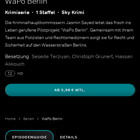
WaPo Berlin
Krimiserie
1 Staffel
Sky Krimi
Die Kriminalhauptkommissarin Jasmin Sayed leitet das frisch ins
Leben gerufene Pilotprojekt "WaPo Berlin". Gemeinsam mit ihrem
Team aus Polizisten und Rechtsmedizinern sorgt sie für Recht und
Sicherheit auf den Wasserstraßen Berlins.
Besetzung
Sesede Terziyan, Christoph Grunert, Hassan
Akkouch
12
HD
AB 5,98 € MTL.
Home
Serien
WaPo Berlin
EPISODENGUIDE
DETAILS