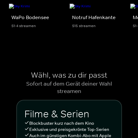
WaPo Bodensee
Notruf Hafenkante
Mo
S1-4 streamen
S15 streamen
S1
Wähl, was zu dir passt
Sofort auf dem Gerät deiner Wahl
streamen
Filme & Serien
Blockbuster kurz nach dem Kino
Exklusive und preisgekrönte Top-Serien
Auch im günstigen Kombi-Abo mit Apple