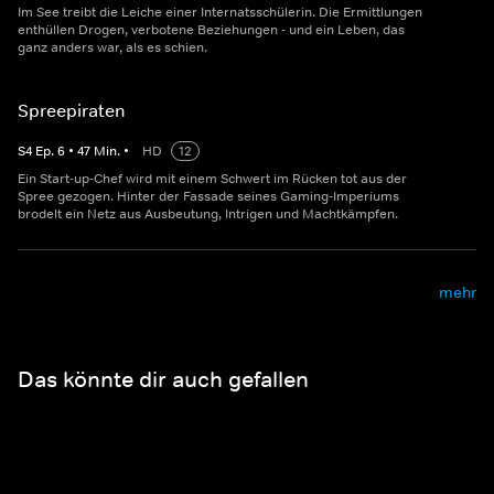
Im See treibt die Leiche einer Internatsschülerin. Die Ermittlungen
enthüllen Drogen, verbotene Beziehungen - und ein Leben, das
ganz anders war, als es schien.
Spreepiraten
S
4
Ep.
6
•
47
Min.
•
HD
12
Ein Start-up-Chef wird mit einem Schwert im Rücken tot aus der
Spree gezogen. Hinter der Fassade seines Gaming-Imperiums
brodelt ein Netz aus Ausbeutung, Intrigen und Machtkämpfen.
mehr
Das könnte dir auch gefallen