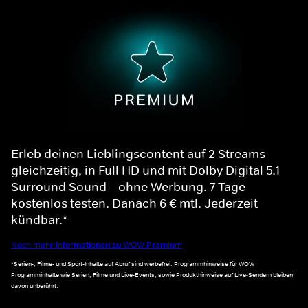
Erleb deinen Lieblingscontent auf 2 Streams
gleichzeitig, in Full HD und mit Dolby Digital 5.1
Surround Sound – ohne Werbung. 7 Tage
kostenlos testen. Danach 6 € mtl. Jederzeit
kündbar.*
Noch mehr Informationen zu WOW Premium
*Serien-, Filme- und Sport-Inhalte auf Abruf sind werbefrei. Programmhinweise für WOW
Programminhalte wie Serien, Filme und Live-Events, sowie Produkthinweise auf Live-Sendern bleiben
davon unberührt.