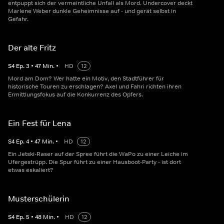
entpuppt sich der vermeintliche Unfall als Mord. Undercover deckt
Marlene Weber dunkle Geheimnisse auf - und gerät selbst in
Gefahr.
Der alte Fritz
S
4
Ep.
3
•
47
Min.
•
HD
12
Mord am Dom? Wer hatte ein Motiv, den Stadtführer für
historische Touren zu erschlagen? Axel und Fahri richten ihren
Ermittlungsfokus auf die Konkurrenz des Opfers.
Ein Fest für Lena
S
4
Ep.
4
•
47
Min.
•
HD
12
Ein Jetski-Raser auf der Spree führt die WaPo zu einer Leiche im
Ufergestrüpp. Die Spur führt zu einer Hausboot-Party - ist dort
etwas eskaliert?
Musterschülerin
S
4
Ep.
5
•
48
Min.
•
HD
12