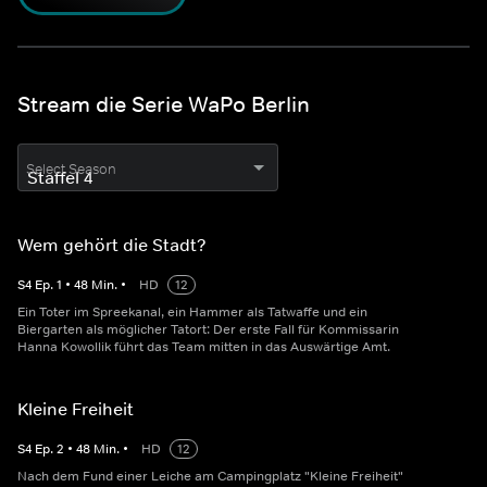
Stream die Serie WaPo Berlin
Select Season
Wem gehört die Stadt?
S
4
Ep.
1
•
48
Min.
•
HD
12
Ein Toter im Spreekanal, ein Hammer als Tatwaffe und ein
Biergarten als möglicher Tatort: Der erste Fall für Kommissarin
Hanna Kowollik führt das Team mitten in das Auswärtige Amt.
Kleine Freiheit
S
4
Ep.
2
•
48
Min.
•
HD
12
Nach dem Fund einer Leiche am Campingplatz "Kleine Freiheit"