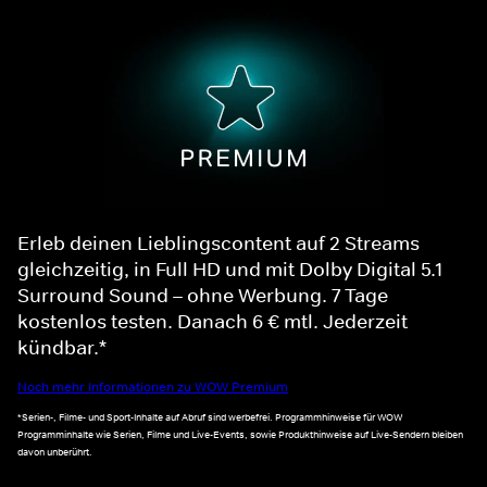
Erleb deinen Lieblingscontent auf 2 Streams
gleichzeitig, in Full HD und mit Dolby Digital 5.1
Surround Sound – ohne Werbung. 7 Tage
kostenlos testen. Danach 6 € mtl. Jederzeit
kündbar.*
Noch mehr Informationen zu WOW Premium
*Serien-, Filme- und Sport-Inhalte auf Abruf sind werbefrei. Programmhinweise für WOW
Programminhalte wie Serien, Filme und Live-Events, sowie Produkthinweise auf Live-Sendern bleiben
davon unberührt.