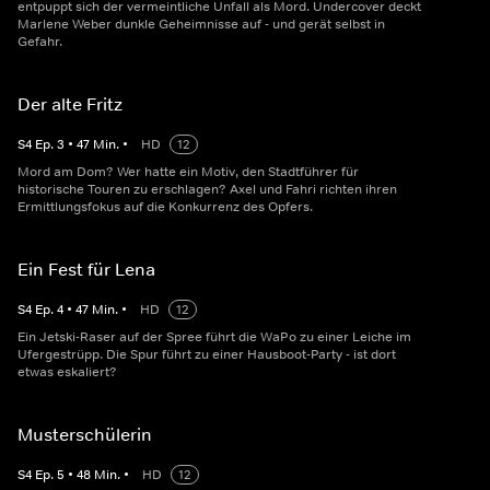
entpuppt sich der vermeintliche Unfall als Mord. Undercover deckt
Marlene Weber dunkle Geheimnisse auf - und gerät selbst in
Gefahr.
Der alte Fritz
S
4
Ep.
3
•
47
Min.
•
HD
12
Mord am Dom? Wer hatte ein Motiv, den Stadtführer für
historische Touren zu erschlagen? Axel und Fahri richten ihren
Ermittlungsfokus auf die Konkurrenz des Opfers.
Ein Fest für Lena
S
4
Ep.
4
•
47
Min.
•
HD
12
Ein Jetski-Raser auf der Spree führt die WaPo zu einer Leiche im
Ufergestrüpp. Die Spur führt zu einer Hausboot-Party - ist dort
etwas eskaliert?
Musterschülerin
S
4
Ep.
5
•
48
Min.
•
HD
12