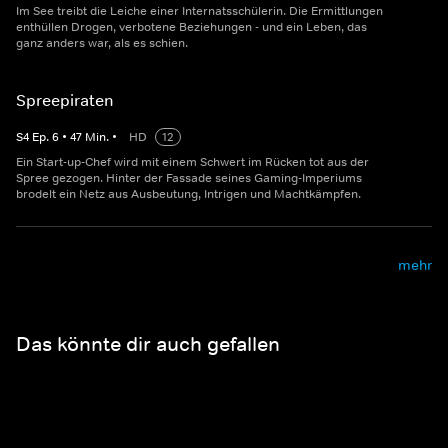
Im See treibt die Leiche einer Internatsschülerin. Die Ermittlungen
enthüllen Drogen, verbotene Beziehungen - und ein Leben, das
ganz anders war, als es schien.
Spreepiraten
S
4
Ep.
6
•
47
Min.
•
HD
12
Ein Start-up-Chef wird mit einem Schwert im Rücken tot aus der
Spree gezogen. Hinter der Fassade seines Gaming-Imperiums
brodelt ein Netz aus Ausbeutung, Intrigen und Machtkämpfen.
mehr
Das könnte dir auch gefallen