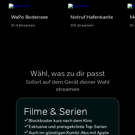
WaPo Bodensee
Notruf Hafenkante
Mo
S1-4 streamen
S15 streamen
S1
Wähl, was zu dir passt
Sofort auf dem Gerät deiner Wahl
streamen
Filme & Serien
Blockbuster kurz nach dem Kino
Exklusive und preisgekrönte Top-Serien
Auch im günstigen Kombi-Abo mit Apple