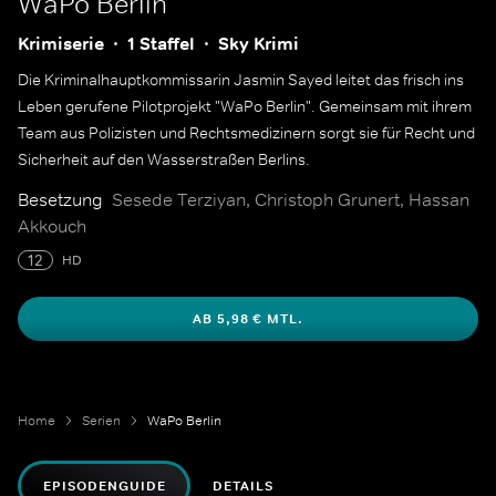
WaPo Berlin
Krimiserie
1 Staffel
Sky Krimi
Die Kriminalhauptkommissarin Jasmin Sayed leitet das frisch ins
Leben gerufene Pilotprojekt "WaPo Berlin". Gemeinsam mit ihrem
Team aus Polizisten und Rechtsmedizinern sorgt sie für Recht und
Sicherheit auf den Wasserstraßen Berlins.
Besetzung
Sesede Terziyan, Christoph Grunert, Hassan
Akkouch
12
HD
AB 5,98 € MTL.
Home
Serien
WaPo Berlin
EPISODENGUIDE
DETAILS