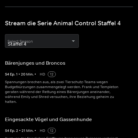
Stream die Serie Animal Control Staffel 4
Select Season
Bärenjunges und Broncos
S
4
Ep.
1
•
20
Min.
•
HD
12
Spannungen brechen aus, als zwei Tierschutz-Teams wegen
Budgetkürzungen zusammengelegt werden. Frank und Templeton
geraten während der Rettung eines Bärenjungen aneinander,
während Emily und Shred versuchen, ihre Beziehung geheim zu
halten.
Eingesackte Vögel und Gassenhunde
S
4
Ep.
2
•
21
Min.
•
HD
12