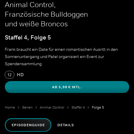
Animal Control,
Französische Bulldoggen
und weiße Broncos
Staffel 4, Folge 5
Frank braucht ein Date für einen romantischen Ausritt in den
Sonnenuntergang und Patel organisiert ein Event zur
Spendensammlung.
HD
12
AB 5,98 € MTL.
Home
Serien
Animal Control
Staffel 4
Folge 5
EPISODENGUIDE
DETAILS