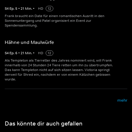
S
4
Ep.
5
•
21
Min.
•
HD
12
Frank braucht ein Date für einen romantischen Ausritt in den
Sonnenuntergang und Patel organisiert ein Event zur
Spendensammlung.
Hähne und Maulwürfe
S
4
Ep.
6
•
21
Min.
•
HD
12
Als Templeton als Tierretter des Jahres nominiert wird, will Frank
innerhalb von 24 Stunden 24 Tiere retten um ihn zu übertrumpfen.
Das kann Templeton nicht auf sich sitzen lassen. Victoria springt
derweil für Shred ein, nachdem er von einem Kätzchen gebissen
wurde.
mehr
Das könnte dir auch gefallen