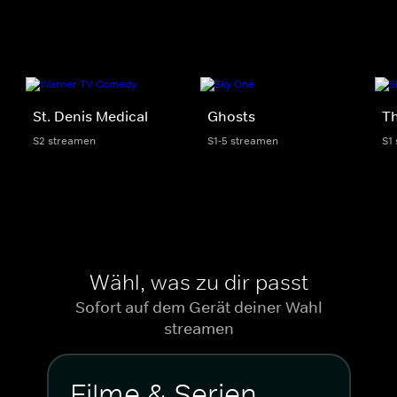
St. Denis Medical
Ghosts
Th
S2 streamen
S1-5 streamen
S1
Wähl, was zu dir passt
Sofort auf dem Gerät deiner Wahl
streamen
Filme & Serien