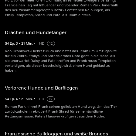
Kurz vor der feierlichen Eröffnung ihres neuen Zwingers verbringt
Frank einen Tag mit Influencer und Spender Roman Park. Innerhalb
des neu zusammengelegten Bezirks entstehen Reibungen, als
Emily Templeton, Shred und Patel als Team einteilt.
Drachen und Hundefänger
S
4
Ep.
3
•
21
Min.
•
HD
12
Rob Gronkowski kehrt zurück und bittet das Team um Umzugshilfe
für ein Zebra. Emilys und Shreds erstes Date geht in die Hose, als
sie unerwartet Daisy und Patel treffen und Frank muss Templeton
verteidigen, als dieser beschuldigt wird, einen Hund geklaut zu
haben.
Verlorene Hunde und Barfliegen
S
4
Ep.
4
•
21
Min.
•
HD
12
Roman Park nimmt Frank seinen geliebten Hund weg. Um das Tier
zurückzuholen, rekrutiert Frank Shred für seine nächtliche
Rettungsmission. Patels Hausverkauf gerät aus dem Ruder.
Französische Bulldoggen und weiße Broncos