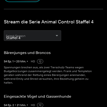
Stream die Serie Animal Control Staffel 4
Select Season
Bärenjunges und Broncos
S
4
Ep.
1
•
20
Min.
•
HD
12
Spannungen brechen aus, als zwei Tierschutz-Teams wegen
Budgetkürzungen zusammengelegt werden. Frank und Templeton
geraten während der Rettung eines Bärenjungen aneinander,
während Emily und Shred versuchen, ihre Beziehung geheim zu
halten.
Eingesackte Vögel und Gassenhunde
S
4
Ep.
2
•
21
Min.
•
HD
12