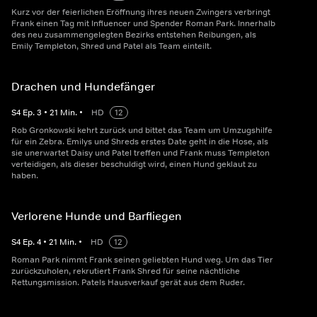
Kurz vor der feierlichen Eröffnung ihres neuen Zwingers verbringt
Frank einen Tag mit Influencer und Spender Roman Park. Innerhalb
des neu zusammengelegten Bezirks entstehen Reibungen, als
Emily Templeton, Shred und Patel als Team einteilt.
Drachen und Hundefänger
S
4
Ep.
3
•
21
Min.
•
HD
12
Rob Gronkowski kehrt zurück und bittet das Team um Umzugshilfe
für ein Zebra. Emilys und Shreds erstes Date geht in die Hose, als
sie unerwartet Daisy und Patel treffen und Frank muss Templeton
verteidigen, als dieser beschuldigt wird, einen Hund geklaut zu
haben.
Verlorene Hunde und Barfliegen
S
4
Ep.
4
•
21
Min.
•
HD
12
Roman Park nimmt Frank seinen geliebten Hund weg. Um das Tier
zurückzuholen, rekrutiert Frank Shred für seine nächtliche
Rettungsmission. Patels Hausverkauf gerät aus dem Ruder.