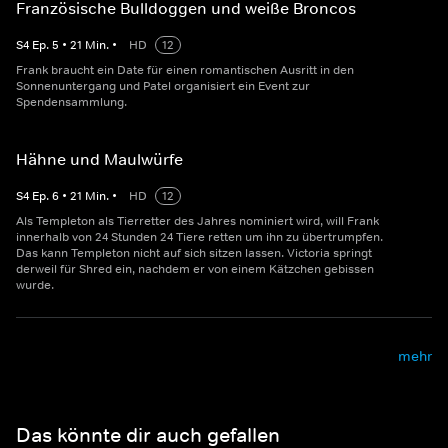
Französische Bulldoggen und weiße Broncos
S
4
Ep.
5
•
21
Min.
•
HD
12
Frank braucht ein Date für einen romantischen Ausritt in den
Sonnenuntergang und Patel organisiert ein Event zur
Spendensammlung.
Hähne und Maulwürfe
S
4
Ep.
6
•
21
Min.
•
HD
12
Als Templeton als Tierretter des Jahres nominiert wird, will Frank
innerhalb von 24 Stunden 24 Tiere retten um ihn zu übertrumpfen.
Das kann Templeton nicht auf sich sitzen lassen. Victoria springt
derweil für Shred ein, nachdem er von einem Kätzchen gebissen
wurde.
mehr
Das könnte dir auch gefallen