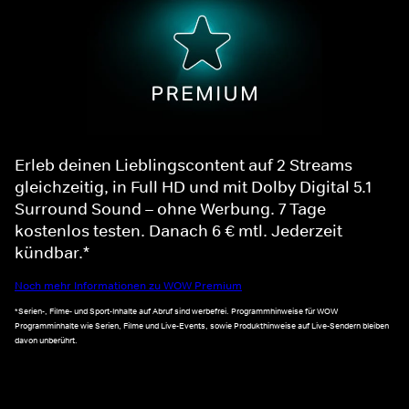
Erleb deinen Lieblingscontent auf 2 Streams
gleichzeitig, in Full HD und mit Dolby Digital 5.1
Surround Sound – ohne Werbung. 7 Tage
kostenlos testen. Danach 6 € mtl. Jederzeit
kündbar.*
Noch mehr Informationen zu WOW Premium
*Serien-, Filme- und Sport-Inhalte auf Abruf sind werbefrei. Programmhinweise für WOW
Programminhalte wie Serien, Filme und Live-Events, sowie Produkthinweise auf Live-Sendern bleiben
davon unberührt.