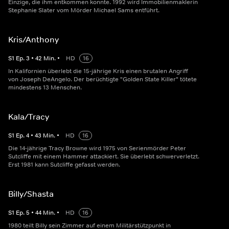
Einzige, die ihm entkommen konnte. 1992 wird Immobilienmaklerin
Stephanie Slater vom Mörder Michael Sams entführt.
Kris/Anthony
S
1
Ep.
3
•
42
Min.
•
HD
16
In Kalifornien überlebt die 15-jährige Kris einen brutalen Angriff
von Joseph DeAngelo. Der berüchtigte "Golden State Killer" tötete
mindestens 13 Menschen.
Kala/Tracy
S
1
Ep.
4
•
43
Min.
•
HD
16
Die 14-jährige Tracy Browne wird 1975 von Serienmörder Peter
Sutcliffe mit einem Hammer attackiert. Sie überlebt schwerverletzt.
Erst 1981 kann Sutcliffe gefasst werden.
Billy/Shasta
S
1
Ep.
5
•
44
Min.
•
HD
16
1980 teilt Billy sein Zimmer auf einem Militärstützpunkt in