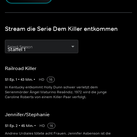
Stream die Serie Dem Killer entkommen
Select Season
Railroad Killer
S
1
Ep.
1
•
43
Min.
•
HD
16
In Kentucky entkommt Holly Dunn schwer verletzt dem
Serienmörder Ángel Maturino Reséndiz. 1972 wird die junge
Caroline Roberts von einem Killer-Paar verfolgt.
Jennifer/Stephanie
S
1
Ep.
2
•
45
Min.
•
HD
16
Andrew Urdiales tötete acht Frauen. Jennifer Asbenson ist die