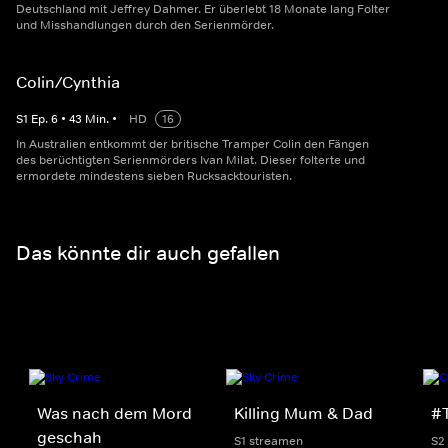
Deutschland mit Jeffrey Dahmer. Er überlebt 18 Monate lang Folter
und Misshandlungen durch den Serienmörder.
Colin/Cynthia
S
1
Ep.
6
•
43
Min.
•
HD
16
In Australien entkommt der britische Tramper Colin den Fängen
des berüchtigten Serienmörders Ivan Milat. Dieser folterte und
ermordete mindestens sieben Rucksacktouristen.
Das könnte dir auch gefallen
Was nach dem Mord
Killing Mum & Dad
#
geschah
S1 streamen
S2