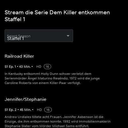
Stream die Serie Dem Killer entkommen
Staffel 1
Select Season
Railroad Killer
S
1
Ep.
1
•
43
Min.
•
HD
16
In Kentucky entkommt Holly Dunn schwer verletzt dem
Serienmörder Ángel Maturino Reséndiz. 1972 wird die junge
Caroline Roberts von einem Killer-Paar verfolgt.
Jennifer/Stephanie
S
1
Ep.
2
•
45
Min.
•
HD
16
Andrew Urdiales tötete acht Frauen. Jennifer Asbenson ist die
Einzige, die ihm entkommen konnte. 1992 wird Immobilienmaklerin
Stephanie Slater vom Mörder Michael Sams entführt.