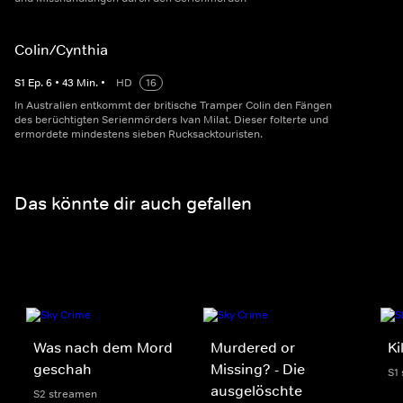
Colin/Cynthia
S
1
Ep.
6
•
43
Min.
•
HD
16
In Australien entkommt der britische Tramper Colin den Fängen
des berüchtigten Serienmörders Ivan Milat. Dieser folterte und
ermordete mindestens sieben Rucksacktouristen.
Das könnte dir auch gefallen
Was nach dem Mord
Murdered or
Ki
geschah
Missing? - Die
S1
ausgelöschte
S2 streamen