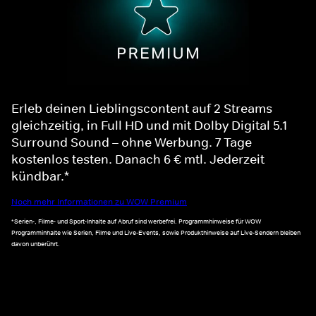
Erleb deinen Lieblingscontent auf 2 Streams
gleichzeitig, in Full HD und mit Dolby Digital 5.1
Surround Sound – ohne Werbung. 7 Tage
kostenlos testen. Danach 6 € mtl. Jederzeit
kündbar.*
Noch mehr Informationen zu WOW Premium
*Serien-, Filme- und Sport-Inhalte auf Abruf sind werbefrei. Programmhinweise für WOW
Programminhalte wie Serien, Filme und Live-Events, sowie Produkthinweise auf Live-Sendern bleiben
davon unberührt.