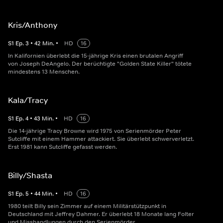
Kris/Anthony
S
1
Ep.
3
•
42
Min.
•
HD
16
In Kalifornien überlebt die 15-jährige Kris einen brutalen Angriff
von Joseph DeAngelo. Der berüchtigte "Golden State Killer" tötete
mindestens 13 Menschen.
Kala/Tracy
S
1
Ep.
4
•
43
Min.
•
HD
16
Die 14-jährige Tracy Browne wird 1975 von Serienmörder Peter
Sutcliffe mit einem Hammer attackiert. Sie überlebt schwerverletzt.
Erst 1981 kann Sutcliffe gefasst werden.
Billy/Shasta
S
1
Ep.
5
•
44
Min.
•
HD
16
1980 teilt Billy sein Zimmer auf einem Militärstützpunkt in
Deutschland mit Jeffrey Dahmer. Er überlebt 18 Monate lang Folter
und Misshandlungen durch den Serienmörder.