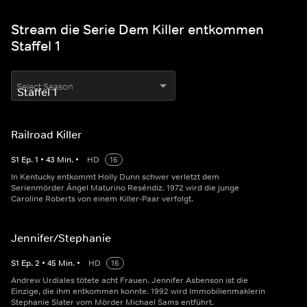
Stream die Serie Dem Killer entkommen
Staffel 1
Select Season
Railroad Killer
S
1
Ep.
1
•
43
Min.
•
HD
16
In Kentucky entkommt Holly Dunn schwer verletzt dem
Serienmörder Ángel Maturino Reséndiz. 1972 wird die junge
Caroline Roberts von einem Killer-Paar verfolgt.
Jennifer/Stephanie
S
1
Ep.
2
•
45
Min.
•
HD
16
Andrew Urdiales tötete acht Frauen. Jennifer Asbenson ist die
Einzige, die ihm entkommen konnte. 1992 wird Immobilienmaklerin
Stephanie Slater vom Mörder Michael Sams entführt.