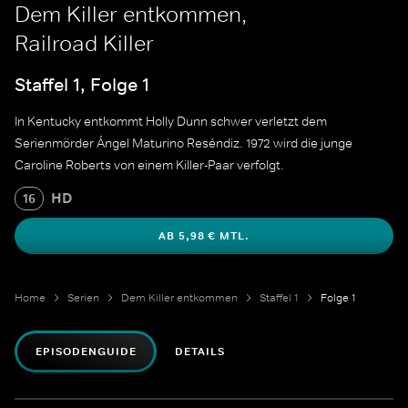
Dem Killer entkommen,
Railroad Killer
Staffel 1, Folge 1
In Kentucky entkommt Holly Dunn schwer verletzt dem
Serienmörder Ángel Maturino Reséndiz. 1972 wird die junge
Caroline Roberts von einem Killer-Paar verfolgt.
HD
16
AB 5,98 € MTL.
Home
Serien
Dem Killer entkommen
Staffel 1
Folge 1
EPISODENGUIDE
DETAILS