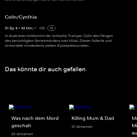
Colin/Cynthia
S
1
Ep.
6
•
43
Min.
•
HD
16
In Australien entkommt der britische Tramper Colin den Fängen
des berüchtigten Serienmörders Ivan Milat. Dieser folterte und
ermordete mindestens sieben Rucksacktouristen.
Das könnte dir auch gefallen
Was nach dem Mord
Killing Mum & Dad
M
geschah
Mi
S1 streamen
au
S2 streamen