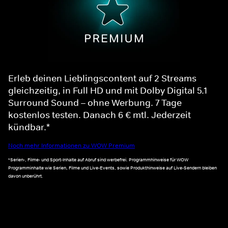
Erleb deinen Lieblingscontent auf 2 Streams
gleichzeitig, in Full HD und mit Dolby Digital 5.1
Surround Sound – ohne Werbung. 7 Tage
kostenlos testen. Danach 6 € mtl. Jederzeit
kündbar.*
Noch mehr Informationen zu WOW Premium
*Serien-, Filme- und Sport-Inhalte auf Abruf sind werbefrei. Programmhinweise für WOW
Programminhalte wie Serien, Filme und Live-Events, sowie Produkthinweise auf Live-Sendern bleiben
davon unberührt.