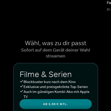
Fa
S1
Wähl, was zu dir passt
Sofort auf dem Gerät deiner Wahl
streamen
Filme & Serien
Blockbuster kurz nach dem Kino
Exklusive und preisgekrönte Top-Serien
Auch im günstigen Kombi-Abo mit Apple
TV
AB 5,98 € MTL.