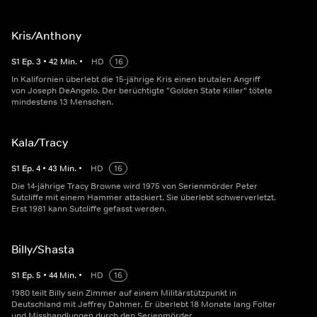
Kris/Anthony
S
1
Ep.
3
•
42
Min.
•
HD
16
In Kalifornien überlebt die 15-jährige Kris einen brutalen Angriff
von Joseph DeAngelo. Der berüchtigte "Golden State Killer" tötete
mindestens 13 Menschen.
Kala/Tracy
S
1
Ep.
4
•
43
Min.
•
HD
16
Die 14-jährige Tracy Browne wird 1975 von Serienmörder Peter
Sutcliffe mit einem Hammer attackiert. Sie überlebt schwerverletzt.
Erst 1981 kann Sutcliffe gefasst werden.
Billy/Shasta
S
1
Ep.
5
•
44
Min.
•
HD
16
1980 teilt Billy sein Zimmer auf einem Militärstützpunkt in
Deutschland mit Jeffrey Dahmer. Er überlebt 18 Monate lang Folter
und Misshandlungen durch den Serienmörder.