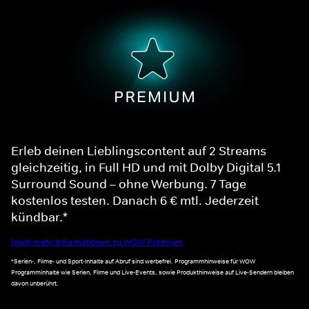
Erleb deinen Lieblingscontent auf 2 Streams
gleichzeitig, in Full HD und mit Dolby Digital 5.1
Surround Sound – ohne Werbung. 7 Tage
kostenlos testen. Danach 6 € mtl. Jederzeit
kündbar.*
Noch mehr Informationen zu WOW Premium
*Serien-, Filme- und Sport-Inhalte auf Abruf sind werbefrei. Programmhinweise für WOW
Programminhalte wie Serien, Filme und Live-Events, sowie Produkthinweise auf Live-Sendern bleiben
davon unberührt.