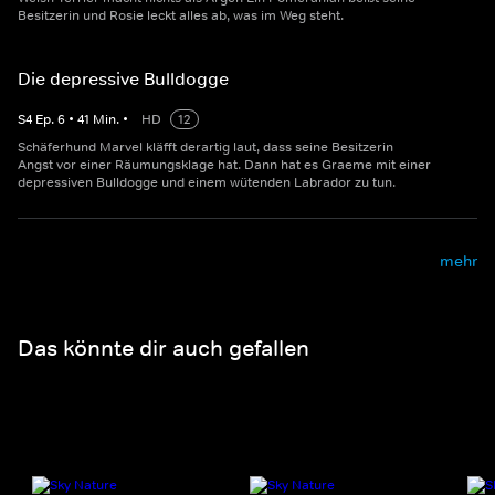
Besitzerin und Rosie leckt alles ab, was im Weg steht.
Die depressive Bulldogge
S
4
Ep.
6
•
41
Min.
•
HD
12
Schäferhund Marvel kläfft derartig laut, dass seine Besitzerin
Angst vor einer Räumungsklage hat. Dann hat es Graeme mit einer
depressiven Bulldogge und einem wütenden Labrador zu tun.
mehr
Das könnte dir auch gefallen