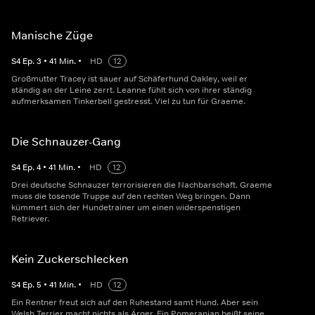
Manische Züge
S
4
Ep.
3
•
41
Min.
•
HD
12
Großmutter Tracey ist sauer auf Schäferhund Oakley, weil er
ständig an der Leine zerrt. Leanne fühlt sich von ihrer ständig
aufmerksamen Tinkerbell gestresst. Viel zu tun für Graeme.
Die Schnauzer-Gang
S
4
Ep.
4
•
41
Min.
•
HD
12
Drei deutsche Schnauzer terrorisieren die Nachbarschaft. Graeme
muss die tosende Truppe auf den rechten Weg bringen. Dann
kümmert sich der Hundetrainer um einen widerspenstigen
Retriever.
Kein Zuckerschlecken
S
4
Ep.
5
•
41
Min.
•
HD
12
Ein Rentner freut sich auf den Ruhestand samt Hund. Aber sein
Welsh Terrier macht nichts als Ärger. Ein Pomeranian beißt seine