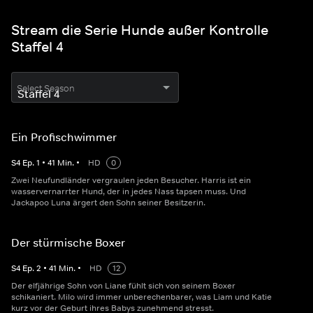
Stream die Serie Hunde außer Kontrolle
Staffel 4
Select Season
Ein Profischwimmer
S
4
Ep.
1
•
41
Min.
•
HD
0
Zwei Neufundländer vergraulen jeden Besucher. Harris ist ein
wasservernarrter Hund, der in jedes Nass tapsen muss. Und
Jackapoo Luna ärgert den Sohn seiner Besitzerin.
Der stürmische Boxer
S
4
Ep.
2
•
41
Min.
•
HD
12
Der elfjährige Sohn von Liane fühlt sich von seinem Boxer
schikaniert. Milo wird immer unberechenbarer, was Liam und Katie
kurz vor der Geburt ihres Babys zunehmend stresst.