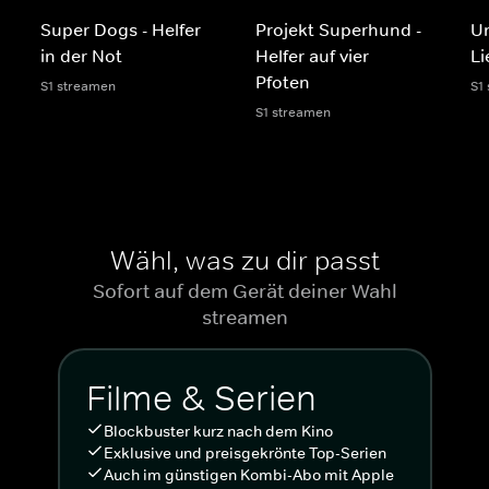
Super Dogs - Helfer
Projekt Superhund -
Un
in der Not
Helfer auf vier
Li
Pfoten
S1 streamen
S1
S1 streamen
Wähl, was zu dir passt
Sofort auf dem Gerät deiner Wahl
streamen
Filme & Serien
Blockbuster kurz nach dem Kino
Exklusive und preisgekrönte Top-Serien
Auch im günstigen Kombi-Abo mit Apple