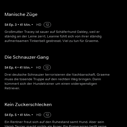
Manische Züge
S
4
Ep.
3
•
41
Min.
•
HD
12
Großmutter Tracey ist sauer auf Schäferhund Oakley, weil er
ständig an der Leine zerrt. Leanne fühlt sich von ihrer ständig
aufmerksamen Tinkerbell gestresst. Viel zu tun für Graeme.
Die Schnauzer-Gang
S
4
Ep.
4
•
41
Min.
•
HD
12
Drei deutsche Schnauzer terrorisieren die Nachbarschaft. Graeme
muss die tosende Truppe auf den rechten Weg bringen. Dann
kümmert sich der Hundetrainer um einen widerspenstigen
Retriever.
Kein Zuckerschlecken
S
4
Ep.
5
•
41
Min.
•
HD
12
Ein Rentner freut sich auf den Ruhestand samt Hund. Aber sein
Welsh Terrier macht nichts als Ärger. Ein Pomeranian beißt seine