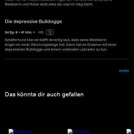
Besitzerin und Rosie leckt alles ab, was im Weg steht.
Die depressive Bulldogge
S
4
Ep.
6
•
41
Min.
•
HD
12
Schäferhund Marvel kläfft derartig laut, dass seine Besitzerin
Angst vor einer Räumungsklage hat. Dann hat es Graeme mit einer
depressiven Bulldogge und einem wütenden Labrador zu tun.
mehr
Das könnte dir auch gefallen