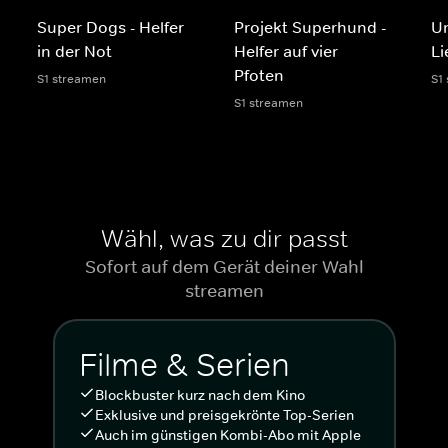
Super Dogs - Helfer
Projekt Superhund -
Un
in der Not
Helfer auf vier
Li
Pfoten
S1 streamen
S1
S1 streamen
Wähl, was zu dir passt
Sofort auf dem Gerät deiner Wahl
streamen
Filme & Serien
Blockbuster kurz nach dem Kino
Exklusive und preisgekrönte Top-Serien
Auch im günstigen Kombi-Abo mit Apple