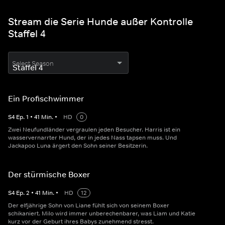
Stream die Serie Hunde außer Kontrolle
Staffel 4
Select Season
Ein Profischwimmer
S
4
Ep.
1
•
41
Min.
•
HD
0
Zwei Neufundländer vergraulen jeden Besucher. Harris ist ein
wasservernarrter Hund, der in jedes Nass tapsen muss. Und
Jackapoo Luna ärgert den Sohn seiner Besitzerin.
Der stürmische Boxer
S
4
Ep.
2
•
41
Min.
•
HD
12
Der elfjährige Sohn von Liane fühlt sich von seinem Boxer
schikaniert. Milo wird immer unberechenbarer, was Liam und Katie
kurz vor der Geburt ihres Babys zunehmend stresst.