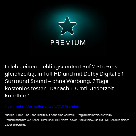
Erleb deinen Lieblingscontent auf 2 Streams
gleichzeitig, in Full HD und mit Dolby Digital 5.1
Surround Sound – ohne Werbung. 7 Tage
kostenlos testen. Danach 6 € mtl. Jederzeit
kündbar.*
Noch mehr Informationen zu WOW Premium
*Serien-, Filme- und Sport-Inhalte auf Abruf sind werbefrei. Programmhinweise für WOW
Programminhalte wie Serien, Filme und Live-Events, sowie Produkthinweise auf Live-Sendern bleiben
davon unberührt.