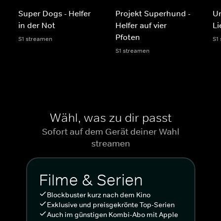
Super Dogs - Helfer
Projekt Superhund -
Un
in der Not
Helfer auf vier
Li
Pfoten
S1 streamen
S1
S1 streamen
Wähl, was zu dir passt
Sofort auf dem Gerät deiner Wahl
streamen
Filme & Serien
Blockbuster kurz nach dem Kino
Exklusive und preisgekrönte Top-Serien
Auch im günstigen Kombi-Abo mit Apple