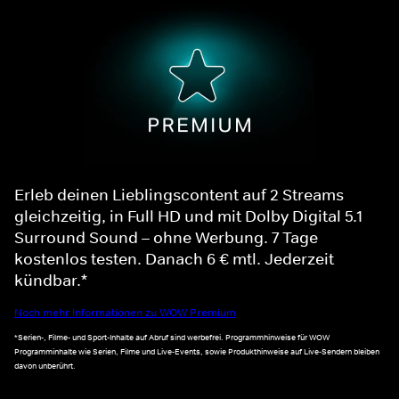
Erleb deinen Lieblingscontent auf 2 Streams
gleichzeitig, in Full HD und mit Dolby Digital 5.1
Surround Sound – ohne Werbung. 7 Tage
kostenlos testen. Danach 6 € mtl. Jederzeit
kündbar.*
Noch mehr Informationen zu WOW Premium
*Serien-, Filme- und Sport-Inhalte auf Abruf sind werbefrei. Programmhinweise für WOW
Programminhalte wie Serien, Filme und Live-Events, sowie Produkthinweise auf Live-Sendern bleiben
davon unberührt.