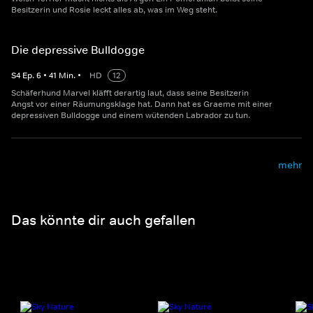
Besitzerin und Rosie leckt alles ab, was im Weg steht.
Die depressive Bulldogge
S
4
Ep.
6
•
41
Min.
•
HD
12
Schäferhund Marvel kläfft derartig laut, dass seine Besitzerin
Angst vor einer Räumungsklage hat. Dann hat es Graeme mit einer
depressiven Bulldogge und einem wütenden Labrador zu tun.
mehr
Das könnte dir auch gefallen