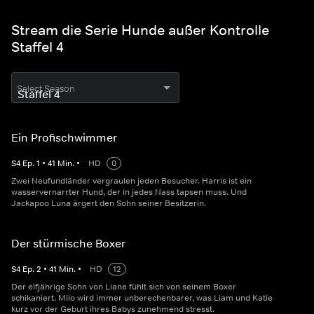
Stream die Serie Hunde außer Kontrolle
Staffel 4
Select Season
Ein Profischwimmer
S
4
Ep.
1
•
41
Min.
•
HD
0
Zwei Neufundländer vergraulen jeden Besucher. Harris ist ein
wasservernarrter Hund, der in jedes Nass tapsen muss. Und
Jackapoo Luna ärgert den Sohn seiner Besitzerin.
Der stürmische Boxer
S
4
Ep.
2
•
41
Min.
•
HD
12
Der elfjährige Sohn von Liane fühlt sich von seinem Boxer
schikaniert. Milo wird immer unberechenbarer, was Liam und Katie
kurz vor der Geburt ihres Babys zunehmend stresst.