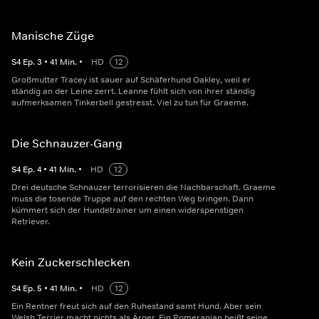
Manische Züge
S
4
Ep.
3
•
41
Min.
•
HD
12
Großmutter Tracey ist sauer auf Schäferhund Oakley, weil er
ständig an der Leine zerrt. Leanne fühlt sich von ihrer ständig
aufmerksamen Tinkerbell gestresst. Viel zu tun für Graeme.
Die Schnauzer-Gang
S
4
Ep.
4
•
41
Min.
•
HD
12
Drei deutsche Schnauzer terrorisieren die Nachbarschaft. Graeme
muss die tosende Truppe auf den rechten Weg bringen. Dann
kümmert sich der Hundetrainer um einen widerspenstigen
Retriever.
Kein Zuckerschlecken
S
4
Ep.
5
•
41
Min.
•
HD
12
Ein Rentner freut sich auf den Ruhestand samt Hund. Aber sein
Welsh Terrier macht nichts als Ärger. Ein Pomeranian beißt seine