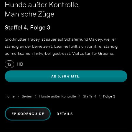
Hunde außer Kontrolle,
Manische Züge
Staffel 4, Folge 3
Großmutter Tracey ist sauer auf Schäferhund Oakley, weil er
ständig an der Leine zerrt. Leanne fühlt sich von ihrer ständig
aufmerksamen Tinkerbell gestresst. Viel zu tun für Graeme.
HD
12
AB 5,98 € MTL.
Home
Serien
Hunde außer Kontrolle
Staffel 4
Folge 3
EPISODENGUIDE
DETAILS