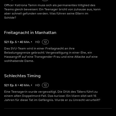
Officer Katriona Tamin muss sich als permanentes Mitglied des
Teams gleich beweisen: Ein Teenager bricht von zuhause aus, kann
aber schnell gefunden werden. Was führen seine Eltern im
Schilde?
Freitagnacht in Manhattan
S
21
Ep.
5
•
40
Min.
•
HD
12
Das SVU-Team wird in einer Freitagnacht an ihre
Belastungsgrenze gebracht: Vergewaltigung in einer Ehe, ein
Hassangriff auf eine Transgender-Frau und eine Attacke auf eine
wohlhabende Dame.
Schlechtes Timing
S
21
Ep.
6
•
40
Min.
•
HD
12
Eine Teenagerin wurde vergewaltigt. Die DNA des Täters führt zu
einem alten Doppelmord-Fall. Das kuriose: Ein Mann sitzt seit 16
Jahren für diese Tat im Gefängnis. Wurde er zu Unrecht verurteilt?