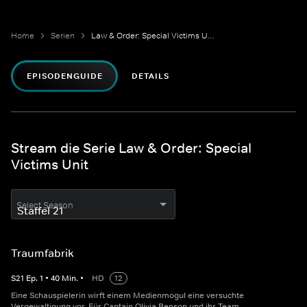
Home
Serien
Law & Order: Special Victims Unit
EPISODENGUIDE
DETAILS
Stream die Serie Law & Order: Special
Victims Unit
Select Season
Traumfabrik
S
21
Ep.
1
•
40
Min.
•
HD
12
Eine Schauspielerin wirft einem Medienmogul eine versuchte
Vergewaltigung vor. Für Captain Olivia Benson und ihr Team