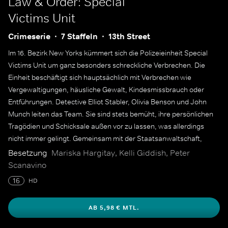
Law & Order: Special
Victims Unit
Crimeserie
7 Staffeln
13th Street
Im 16. Bezirk New Yorks kümmert sich die Polizeieinheit Special
Victims Unit um ganz besonders schreckliche Verbrechen. Die
Einheit beschäftigt sich hauptsächlich mit Verbrechen wie
Vergewaltigungen, häusliche Gewalt, Kindesmissbrauch oder
Entführungen. Detective Elliot Stabler, Olivia Benson und John
Munch leiten das Team. Sie sind stets bemüht, ihre persönlichen
Tragödien und Schicksale außen vor zu lassen, was allerdings
nicht immer gelingt. Gemeinsam mit der Staatsanwaltschaft,
Polizeicaptains, dem FBI sowie Medizinern sind sie auf der Jagd
Besetzung
Mariska Hargitay, Kelli Giddish, Peter
nach Sexualstraftätern und Kinderschändern.
Scanavino
16
HD
AB 5,98 € MTL.