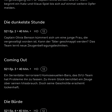
beginnt ein Katz-und-Maus-Spiel bis sich auf einmal weitere Opfer
melden.
Die dunkelste Stunde
S
21
Ep.
2
•
40
Min.
•
HD
12
Captain Olivia Benson kümmert sich um eine junge Frau, die
vergewaltigt worden ist. Kann der Täter geschnappt werden? Das
Team lernt neue Zeugenbefragungstechniken.
Coming Out
S
21
Ep.
3
•
40
Min.
•
HD
12
Ein Serientäter terrorisiert Homosexuellen-Bars, das SVU-Team
hat Probleme ihn zu fassen. Zu ihrem Glück berichtet ein Zeuge
über seinen Missbrauch. Doch seine Geschichte erscheint
lückenhaft.
Die Bürde
S
21
Ep.
4
•
40
Min.
•
HD
12