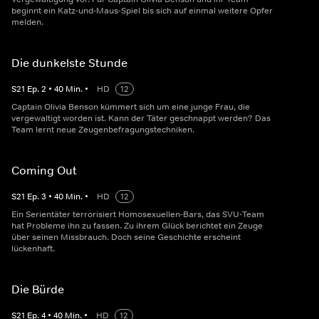
beginnt ein Katz-und-Maus-Spiel bis sich auf einmal weitere Opfer
melden.
Die dunkelste Stunde
S
21
Ep.
2
•
40
Min.
•
HD
12
Captain Olivia Benson kümmert sich um eine junge Frau, die
vergewaltigt worden ist. Kann der Täter geschnappt werden? Das
Team lernt neue Zeugenbefragungstechniken.
Coming Out
S
21
Ep.
3
•
40
Min.
•
HD
12
Ein Serientäter terrorisiert Homosexuellen-Bars, das SVU-Team
hat Probleme ihn zu fassen. Zu ihrem Glück berichtet ein Zeuge
über seinen Missbrauch. Doch seine Geschichte erscheint
lückenhaft.
Die Bürde
S
21
Ep.
4
•
40
Min.
•
HD
12