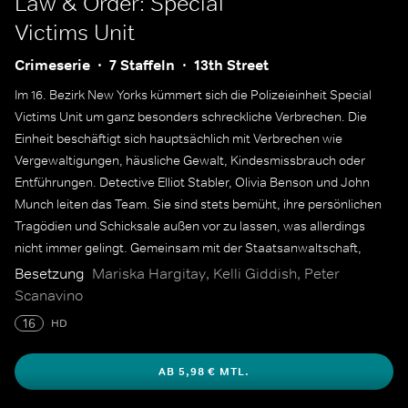
Law & Order: Special
Victims Unit
Crimeserie
7 Staffeln
13th Street
Im 16. Bezirk New Yorks kümmert sich die Polizeieinheit Special
Victims Unit um ganz besonders schreckliche Verbrechen. Die
Einheit beschäftigt sich hauptsächlich mit Verbrechen wie
Vergewaltigungen, häusliche Gewalt, Kindesmissbrauch oder
Entführungen. Detective Elliot Stabler, Olivia Benson und John
Munch leiten das Team. Sie sind stets bemüht, ihre persönlichen
Tragödien und Schicksale außen vor zu lassen, was allerdings
nicht immer gelingt. Gemeinsam mit der Staatsanwaltschaft,
Polizeicaptains, dem FBI sowie Medizinern sind sie auf der Jagd
Besetzung
Mariska Hargitay, Kelli Giddish, Peter
nach Sexualstraftätern und Kinderschändern.
Scanavino
16
HD
AB 5,98 € MTL.