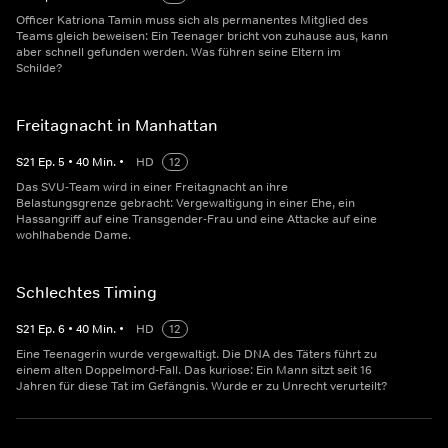
Officer Katriona Tamin muss sich als permanentes Mitglied des
Teams gleich beweisen: Ein Teenager bricht von zuhause aus, kann
aber schnell gefunden werden. Was führen seine Eltern im
Schilde?
Freitagnacht in Manhattan
S
21
Ep.
5
•
40
Min.
•
HD
12
Das SVU-Team wird in einer Freitagnacht an ihre
Belastungsgrenze gebracht: Vergewaltigung in einer Ehe, ein
Hassangriff auf eine Transgender-Frau und eine Attacke auf eine
wohlhabende Dame.
Schlechtes Timing
S
21
Ep.
6
•
40
Min.
•
HD
12
Eine Teenagerin wurde vergewaltigt. Die DNA des Täters führt zu
einem alten Doppelmord-Fall. Das kuriose: Ein Mann sitzt seit 16
Jahren für diese Tat im Gefängnis. Wurde er zu Unrecht verurteilt?