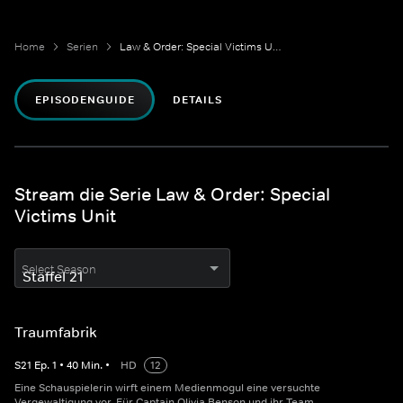
Home
Serien
Law & Order: Special Victims Unit
EPISODENGUIDE
DETAILS
Stream die Serie Law & Order: Special
Victims Unit
Select Season
Traumfabrik
S
21
Ep.
1
•
40
Min.
•
HD
12
Eine Schauspielerin wirft einem Medienmogul eine versuchte
Vergewaltigung vor. Für Captain Olivia Benson und ihr Team