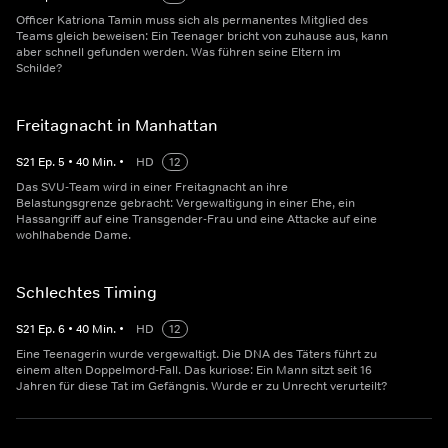
Officer Katriona Tamin muss sich als permanentes Mitglied des
Teams gleich beweisen: Ein Teenager bricht von zuhause aus, kann
aber schnell gefunden werden. Was führen seine Eltern im
Schilde?
Freitagnacht in Manhattan
S
21
Ep.
5
•
40
Min.
•
HD
12
Das SVU-Team wird in einer Freitagnacht an ihre
Belastungsgrenze gebracht: Vergewaltigung in einer Ehe, ein
Hassangriff auf eine Transgender-Frau und eine Attacke auf eine
wohlhabende Dame.
Schlechtes Timing
S
21
Ep.
6
•
40
Min.
•
HD
12
Eine Teenagerin wurde vergewaltigt. Die DNA des Täters führt zu
einem alten Doppelmord-Fall. Das kuriose: Ein Mann sitzt seit 16
Jahren für diese Tat im Gefängnis. Wurde er zu Unrecht verurteilt?