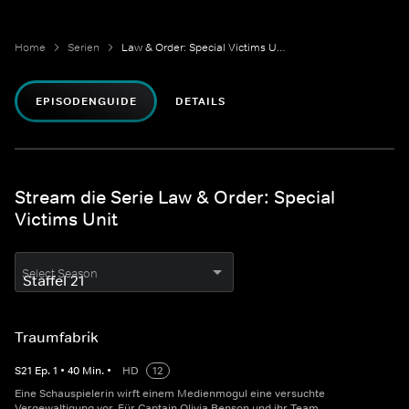
Home
Serien
Law & Order: Special Victims Unit
EPISODENGUIDE
DETAILS
Stream die Serie Law & Order: Special
Victims Unit
Select Season
Traumfabrik
S
21
Ep.
1
•
40
Min.
•
HD
12
Eine Schauspielerin wirft einem Medienmogul eine versuchte
Vergewaltigung vor. Für Captain Olivia Benson und ihr Team