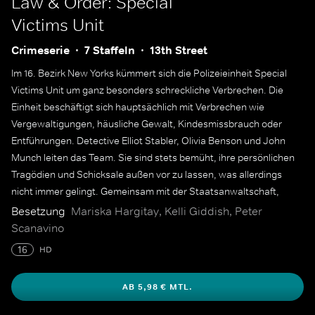
Law & Order: Special
Victims Unit
Crimeserie
7 Staffeln
13th Street
Im 16. Bezirk New Yorks kümmert sich die Polizeieinheit Special
Victims Unit um ganz besonders schreckliche Verbrechen. Die
Einheit beschäftigt sich hauptsächlich mit Verbrechen wie
Vergewaltigungen, häusliche Gewalt, Kindesmissbrauch oder
Entführungen. Detective Elliot Stabler, Olivia Benson und John
Munch leiten das Team. Sie sind stets bemüht, ihre persönlichen
Tragödien und Schicksale außen vor zu lassen, was allerdings
nicht immer gelingt. Gemeinsam mit der Staatsanwaltschaft,
Polizeicaptains, dem FBI sowie Medizinern sind sie auf der Jagd
Besetzung
Mariska Hargitay, Kelli Giddish, Peter
nach Sexualstraftätern und Kinderschändern.
Scanavino
16
HD
AB 5,98 € MTL.