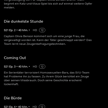
beginnt ein Katz-und-Maus-Spiel bis sich auf einmal weitere Opfer
melden.
Die dunkelste Stunde
S
21
Ep.
2
•
40
Min.
•
HD
12
Captain Olivia Benson kümmert sich um eine junge Frau, die
vergewaltigt worden ist. Kann der Täter geschnappt werden? Das
Team lernt neue Zeugenbefragungstechniken.
Coming Out
S
21
Ep.
3
•
40
Min.
•
HD
12
Ein Serientäter terrorisiert Homosexuellen-Bars, das SVU-Team
hat Probleme ihn zu fassen. Zu ihrem Glück berichtet ein Zeuge
über seinen Missbrauch. Doch seine Geschichte erscheint
lückenhaft.
Die Bürde
S
21
Ep.
4
•
40
Min.
•
HD
12