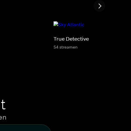
True Detective
S4 streamen
t
en