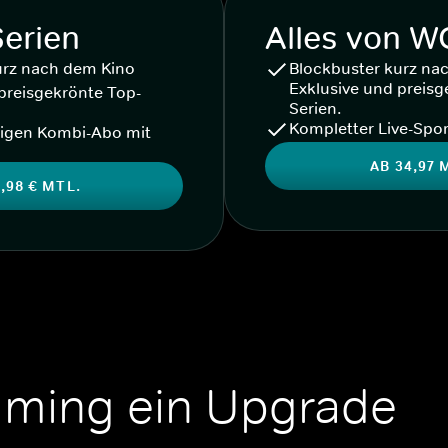
Serien
Alles von 
urz nach dem Kino
Blockbuster kurz na
Exklusive und preisg
preisgekrönte Top-
Serien.
Kompletter Live-Spor
igen Kombi-Abo mit
AB 34,97 
,98 € MTL.
aming ein Upgrade