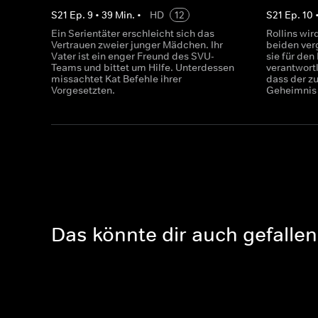
S
21
Ep.
9
•
39
Min.
•
HD
12
S
21
Ep.
10
Ein Serientäter erschleicht sich das
Rollins wir
Vertrauen zweier junger Mädchen. Ihr
beiden ver
Vater ist ein enger Freund des SVU-
sie für den
Teams und bittet um Hilfe. Unterdessen
verantwortl
missachtet Kat Befehle ihrer
dass der zu
Vorgesetzten.
Geheimnis 
Das könnte dir auch gefallen