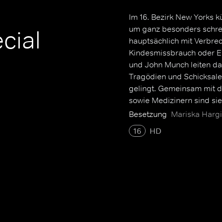
Im 16. Bezirk New Yorks k
um ganz besonders schreck
cial
hauptsächlich mit Verbre
Kindesmissbrauch oder Ent
und John Munch leiten das
Tragödien und Schicksale 
gelingt. Gemeinsam mit de
sowie Medizinern sind sie
Kinderschändern.
Besetzung
Mariska Hargit
16
HD