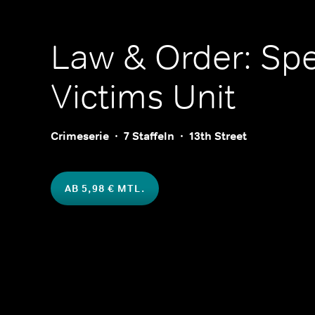
Law & Order: Spe
Victims Unit
Crimeserie
7 Staffeln
13th Street
AB 5,98 € MTL.