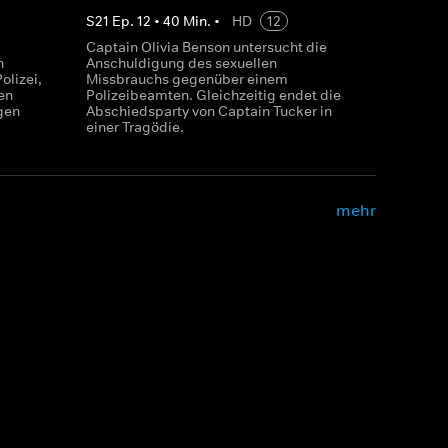
S
21
Ep.
12
•
40
Min.
•
HD
12
Captain Olivia Benson untersucht die
n
Anschuldigung des sexuellen
olizei,
Missbrauchs gegenüber einem
en
Polizeibeamten. Gleichzeitig endet die
gen
Abschiedsparty von Captain Tucker in
einer Tragödie.
mehr