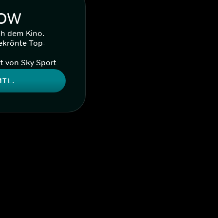
WOW
ch dem Kino.
ekrönte Top-
t von Sky Sport
MTL.