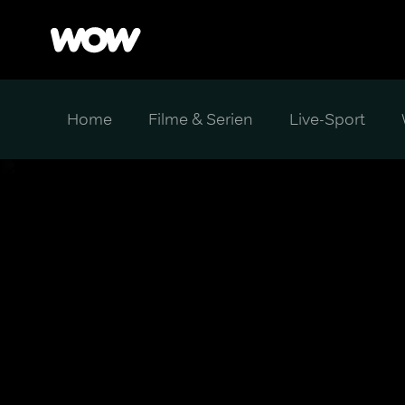
Home
Filme & Serien
Live-Sport