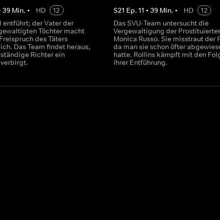
•
39
Min.
•
HD
12
S
21
Ep.
11
•
39
Min.
•
HD
12
d entführt; der Vater der
Das SVU-Team untersucht die
gewaltigten Töchter macht
Vergewaltigung der Prostituierte
 Freispruch des Täters
Monica Russo. Sie misstraut der P
ich. Das Team findet heraus,
da man sie schon öfter abgewies
ständige Richter ein
hatte. Rollins kämpft mit den Fol
verbirgt.
ihrer Entführung.