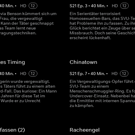
40
Min.
•
HD
12
S
21
Ep.
3
•
40
Min.
•
HD
12
ivia Benson kümmert sich um
Ein Serientäter terrorisiert
Frau, die vergewaltigt
Homosexuellen-Bars, das SVU-T
. Kann der Täter geschnappt
hat Probleme ihn zu fassen. Zu i
s Team lernt neue
Glück berichtet ein Zeuge über s
ragungstechniken.
Missbrauch. Doch seine Geschic
erscheint lückenhaft.
tes Timing
Chinatown
40
Min.
•
HD
12
S
21
Ep.
7
•
40
Min.
•
HD
12
gerin wurde vergewaltigt.
Ein Vergewaltigungs-Opfer führt
 Täters führt zu einem alten
SVU-Team zu einem
-Fall. Das kuriose: Ein Mann
Menschenschmuggler-Ring. Es fo
6 Jahren für diese Tat im
Undercover-Einsatz. Nebenbei h
 Wurde er zu Unrecht
die Ermittler mit internen Spann
zu kämpfen.
 fassen (2)
Racheengel