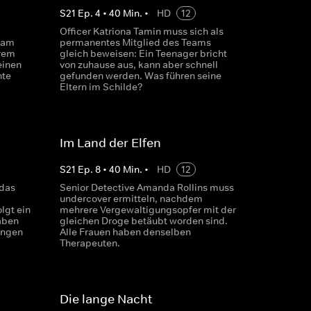
S
21
Ep.
4
•
40
Min.
•
HD
12
Officer Katriona Tamin muss sich als
eam
permanentes Mitglied des Teams
hrem
gleich beweisen: Ein Teenager bricht
einen
von zuhause aus, kann aber schnell
hte
gefunden werden. Was führen seine
Eltern im Schilde?
Im Land der Elfen
S
21
Ep.
8
•
40
Min.
•
HD
12
 das
Senior Detective Amanda Rollins muss
undercover ermitteln, nachdem
lgt ein
mehrere Vergewaltigungsopfer mit der
aben
gleichen Droge betäubt worden sind.
ungen
Alle Frauen haben denselben
Therapeuten.
Die lange Nacht