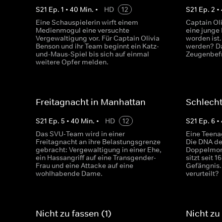
S
21
Ep.
1
•
40
Min.
•
HD
12
S
21
Ep.
2
•
Eine Schauspielerin wirft einem
Captain Ol
Medienmogul eine versuchte
eine junge 
Vergewaltigung vor. Für Captain Olivia
worden ist
Benson und ihr Team beginnt ein Katz-
werden? Da
und-Maus-Spiel bis sich auf einmal
Zeugenbef
weitere Opfer melden.
Freitagnacht in Manhattan
Schlech
S
21
Ep.
5
•
40
Min.
•
HD
12
S
21
Ep.
6
•
Das SVU-Team wird in einer
Eine Teena
Freitagnacht an ihre Belastungsgrenze
Die DNA des
gebracht: Vergewaltigung in einer Ehe,
Doppelmord
ein Hassangriff auf eine Transgender-
sitzt seit 1
Frau und eine Attacke auf eine
Gefängnis.
wohlhabende Dame.
verurteilt?
Nicht zu fassen (1)
Nicht zu