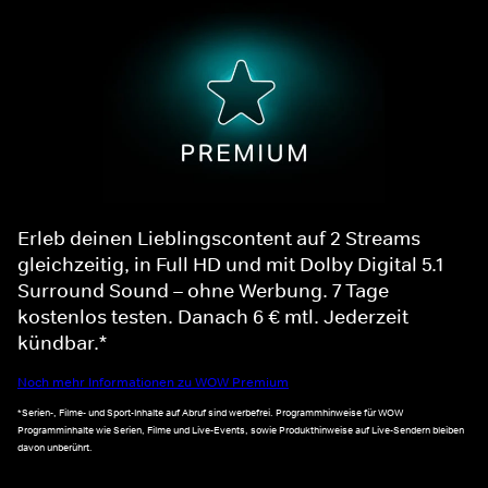
Erleb deinen Lieblingscontent auf 2 Streams
gleichzeitig, in Full HD und mit Dolby Digital 5.1
Surround Sound – ohne Werbung. 7 Tage
kostenlos testen. Danach 6 € mtl. Jederzeit
kündbar.*
Noch mehr Informationen zu WOW Premium
*Serien-, Filme- und Sport-Inhalte auf Abruf sind werbefrei. Programmhinweise für WOW
Programminhalte wie Serien, Filme und Live-Events, sowie Produkthinweise auf Live-Sendern bleiben
davon unberührt.