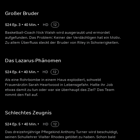
Großer Bruder
S
24
Ep.
3
•
40
Min.
•
HD
12
Basketball-Coach Nick Walsh wird ausgeraubt und ermordet
aufgefunden. Das Problem: Keiner der Verdächtigen hat ein Motiv.
Zu allem Überfluss steckt der Bruder von Riley in Schwierigkeiten.
Das Lazarus-Phänomen
S
24
Ep.
4
•
40
Min.
•
HD
12
Als eine Rohrbombe in einem Haus explodiert, schwebt
Frauenärztin Sarah Heartwood in Lebensgefahr. Hatte ihr Job
etwas damit zu tun oder war sie überhaupt das Ziel? Das Team
nimmt den Fall auf.
Schlechtes Zeugnis
S
24
Ep.
5
•
40
Min.
•
HD
12
Das dreizehnjährige Pflegekind Anthony Turner wird beschuldigt,
seinen Schullehrer Walter Rhodes getötet zu haben. Schon bald