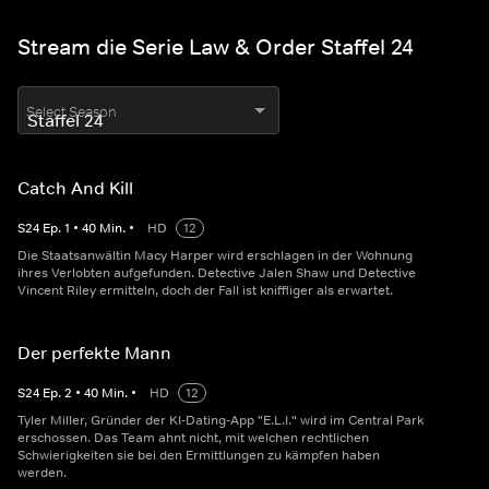
Stream die Serie Law & Order Staffel 24
Select Season
Catch And Kill
S
24
Ep.
1
•
40
Min.
•
HD
12
Die Staatsanwältin Macy Harper wird erschlagen in der Wohnung
ihres Verlobten aufgefunden. Detective Jalen Shaw und Detective
Vincent Riley ermitteln, doch der Fall ist kniffliger als erwartet.
Der perfekte Mann
S
24
Ep.
2
•
40
Min.
•
HD
12
Tyler Miller, Gründer der KI-Dating-App "E.L.I." wird im Central Park
erschossen. Das Team ahnt nicht, mit welchen rechtlichen
Schwierigkeiten sie bei den Ermittlungen zu kämpfen haben
werden.