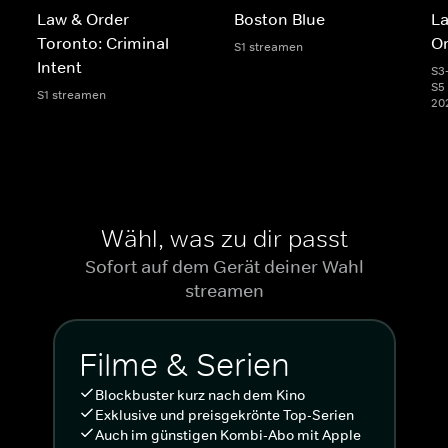
Law & Order
Boston Blue
La
Toronto: Criminal
Or
S1 streamen
Intent
S3
S5 
S1 streamen
20
Wähl, was zu dir passt
Sofort auf dem Gerät deiner Wahl
streamen
Filme & Serien
Blockbuster kurz nach dem Kino
Exklusive und preisgekrönte Top-Serien
Auch im günstigen Kombi-Abo mit Apple