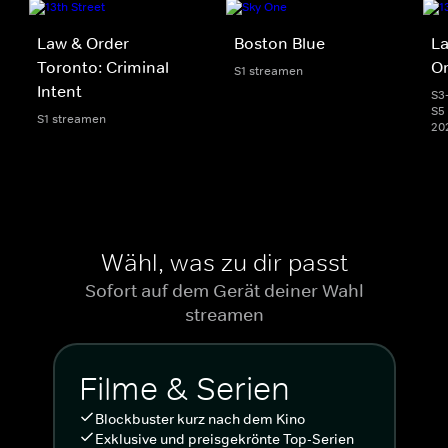
Law & Order
Boston Blue
La
Toronto: Criminal
Or
S1 streamen
Intent
S3
S5 
S1 streamen
20
Wähl, was zu dir passt
Sofort auf dem Gerät deiner Wahl
streamen
Filme & Serien
Blockbuster kurz nach dem Kino
Exklusive und preisgekrönte Top-Serien