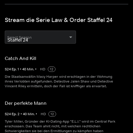
Stream die Serie Law & Order Staffel 24
Select Season
Catch And Kill
S
24
Ep.
1
•
40
Min.
•
HD
12
Die Staatsanwältin Macy Harper wird erschlagen in der Wohnung
ihres Verlobten aufgefunden. Detective Jalen Shaw und Detective
Vincent Riley ermitteln, doch der Fall ist kniffliger als erwartet.
Der perfekte Mann
S
24
Ep.
2
•
40
Min.
•
HD
12
Tyler Miller, Gründer der KI-Dating-App "E.L.I." wird im Central Park
erschossen. Das Team ahnt nicht, mit welchen rechtlichen
Schwierigkeiten sie bei den Ermittlungen zu kämpfen haben