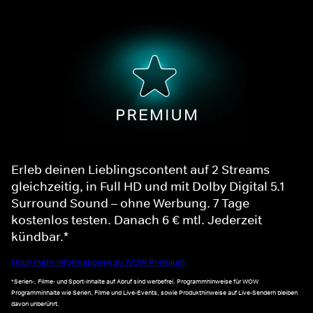
Erleb deinen Lieblingscontent auf 2 Streams
gleichzeitig, in Full HD und mit Dolby Digital 5.1
Surround Sound – ohne Werbung. 7 Tage
kostenlos testen. Danach 6 € mtl. Jederzeit
kündbar.*
Noch mehr Informationen zu WOW Premium
*Serien-, Filme- und Sport-Inhalte auf Abruf sind werbefrei. Programmhinweise für WOW
Programminhalte wie Serien, Filme und Live-Events, sowie Produkthinweise auf Live-Sendern bleiben
davon unberührt.