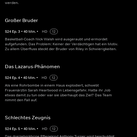
werden.
Großer Bruder
S
24
Ep.
3
•
40
Min.
•
HD
12
Basketball-Coach Nick Walsh wird ausgeraubt und ermordet
aufgefunden. Das Problem: Keiner der Verdächtigen hat ein Motiv.
Zu allem Überfluss steckt der Bruder von Riley in Schwierigkeiten.
Das Lazarus-Phänomen
S
24
Ep.
4
•
40
Min.
•
HD
12
Als eine Rohrbombe in einem Haus explodiert, schwebt
Frauenärztin Sarah Heartwood in Lebensgefahr. Hatte ihr Job
etwas damit zu tun oder war sie überhaupt das Ziel? Das Team
nimmt den Fall auf.
Schlechtes Zeugnis
S
24
Ep.
5
•
40
Min.
•
HD
12
Das dreizehnjährige Pflegekind Anthony Turner wird beschuldigt,