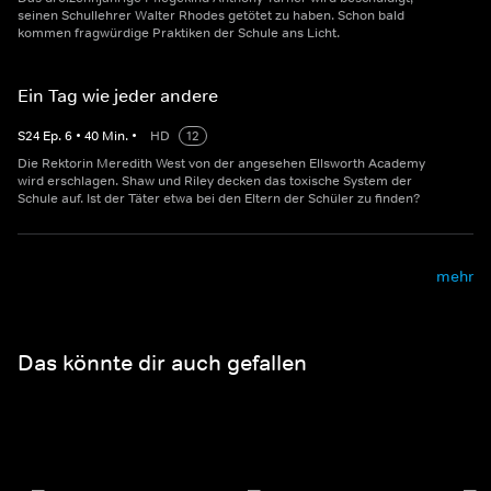
seinen Schullehrer Walter Rhodes getötet zu haben. Schon bald
kommen fragwürdige Praktiken der Schule ans Licht.
Ein Tag wie jeder andere
S
24
Ep.
6
•
40
Min.
•
HD
12
Die Rektorin Meredith West von der angesehen Ellsworth Academy
wird erschlagen. Shaw und Riley decken das toxische System der
Schule auf. Ist der Täter etwa bei den Eltern der Schüler zu finden?
mehr
Das könnte dir auch gefallen