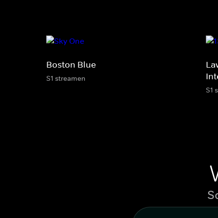
Boston Blue
La
Int
S1 streamen
S1 
S