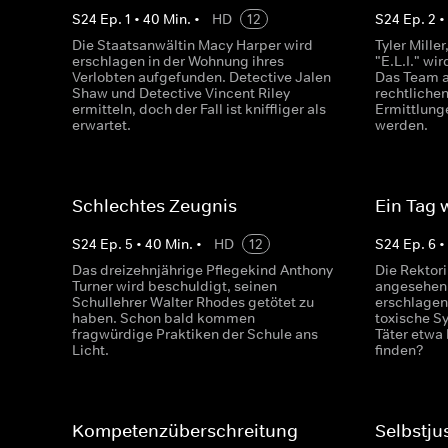
S
24
Ep.
1
•
40
Min.
•
HD
12
S
24
Ep.
2
Die Staatsanwältin Macy Harper wird
Tyler Mille
erschlagen in der Wohnung ihres
"E.L.I." wi
Verlobten aufgefunden. Detective Jalen
Das Team a
Shaw und Detective Vincent Riley
rechtliche
ermitteln, doch der Fall ist kniffliger als
Ermittlung
erwartet.
werden.
Schlechtes Zeugnis
Ein Tag 
S
24
Ep.
5
•
40
Min.
•
HD
12
S
24
Ep.
6
Das dreizehnjährige Pflegekind Anthony
Die Rektor
Turner wird beschuldigt, seinen
angesehen
Schullehrer Walter Rhodes getötet zu
erschlagen
haben. Schon bald kommen
toxische Sy
fragwürdige Praktiken der Schule ans
Täter etwa 
Licht.
finden?
Kompetenzüberschreitung
Selbstjus