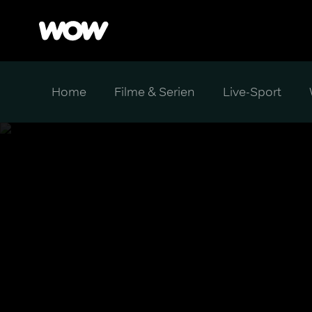
Home
Filme & Serien
Live-Sport