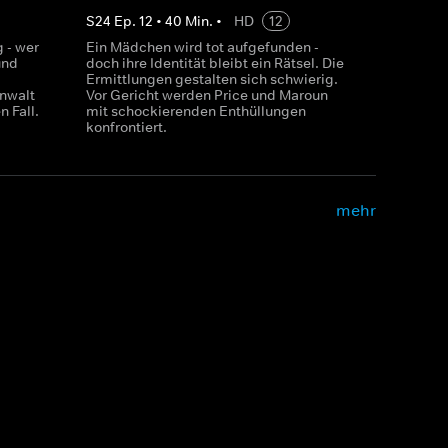
S
24
Ep.
12
•
40
Min.
•
HD
12
g - wer
Ein Mädchen wird tot aufgefunden -
und
doch ihre Identität bleibt ein Rätsel. Die
.
Ermittlungen gestalten sich schwierig.
nwalt
Vor Gericht werden Price und Maroun
 Fall.
mit schockierenden Enthüllungen
konfrontiert.
mehr