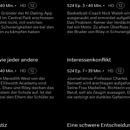
•
40
Min.
•
HD
12
S
24
Ep.
3
•
40
Min.
•
HD
12
r, Gründer der KI-Dating-App
Basketball-Coach Nick Walsh wi
rd im Central Park erschossen.
ausgeraubt und ermordet aufgef
hnt nicht, mit welchen
Das Problem: Keiner der Verdäch
n Schwierigkeiten sie bei den
hat ein Motiv. Zu allem Überfluss 
en zu kämpfen haben
der Bruder von Riley in Schwierig
wie jeder andere
Interessenkonflikt
•
40
Min.
•
HD
12
S
24
Ep.
7
•
39
Min.
•
HD
12
in Meredith West von der
Journalismus-Professor Charles
 Ellsworth Academy wird
Bennett wird erschlagen aufgefu
. Shaw und Riley decken das
Seine Frau Madeline, Richterin v
stem der Schule auf. Ist der
Beruf, soll als Zeugin aussagen. 
bei den Eltern der Schüler zu
sie verbirgt ein dunkles Geheimni
tiz
Eine schwere Entscheidu