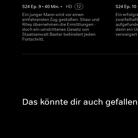
S
24
Ep.
9
•
40
Min.
•
HD
12
S
24
Ep.
10
Ein junger Mann wird vor einen
Ein erfolg
einfahrenden Zug gestoßen. Shaw und
zweifelhaf
Riley übernehmen die Ermittlungen -
aufgefunde
doch ein umstrittenes Gesetz von
denn ein U
Staatsanwalt Baxter behindert jeden
verweigert
Fortschritt.
Das könnte dir auch gefallen