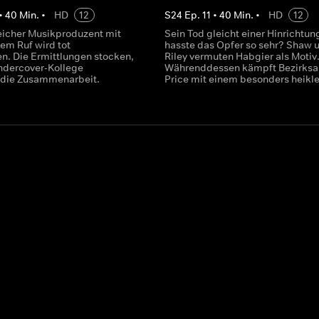
•
40
Min.
•
HD
12
S
24
Ep.
11
•
40
Min.
•
HD
12
reicher Musikproduzent mit
Sein Tod gleicht einer Hinrichtun
tem Ruf wird tot
hasste das Opfer so sehr? Shaw 
n. Die Ermittlungen stocken,
Riley vermuten Habgier als Motiv
ndercover-Kollege
Währenddessen kämpft Bezirksa
 die Zusammenarbeit.
Price mit einem besonders heiklen