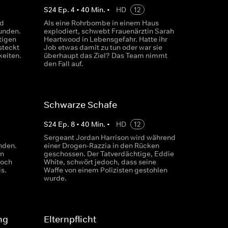
S
24
Ep.
4
•
40
Min.
•
HD
12
rd
Als eine Rohrbombe in einem Haus
unden.
explodiert, schwebt Frauenärztin Sarah
tigen
Heartwood in Lebensgefahr. Hatte ihr
steckt
Job etwas damit zu tun oder war sie
keiten.
überhaupt das Ziel? Das Team nimmt
den Fall auf.
Schwarze Schafe
S
24
Ep.
8
•
40
Min.
•
HD
12
Sergeant Jordan Harrison wird während
nden.
einer Drogen-Razzia in den Rücken
on
geschossen. Der Tatverdächtige, Eddie
Doch
White, schwört jedoch, dass seine
s.
Waffe von einem Polizisten gestohlen
wurde.
ng
Elternpflicht