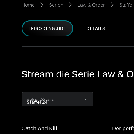
Home
Serien
Law & Order
Staffel
EPISODENGUIDE
DETAILS
Stream die Serie Law & Or
Select Season
Catch And Kill
Der per