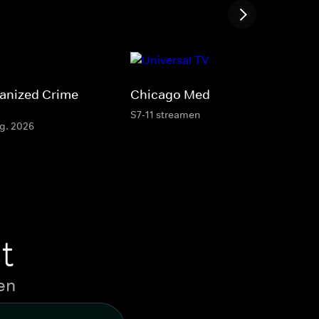
ganized Crime
Chicago Med
S7-11 streamen
ug. 2026
t
en