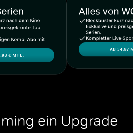
Serien
Alles von 
urz nach dem Kino
Blockbuster kurz na
Exklusive und preisg
preisgekrönte Top-
Serien.
Kompletter Live-Spor
igen Kombi-Abo mit
AB 34,97 
,98 € MTL.
aming ein Upgrade