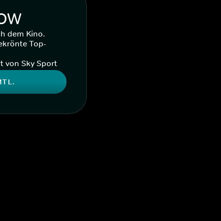
WOW
ch dem Kino.
ekrönte Top-
t von Sky Sport
MTL.