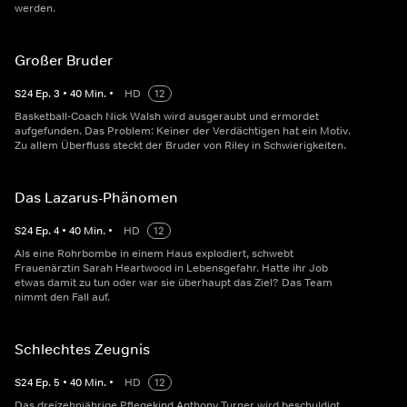
werden.
Großer Bruder
S
24
Ep.
3
•
40
Min.
•
HD
12
Basketball-Coach Nick Walsh wird ausgeraubt und ermordet
aufgefunden. Das Problem: Keiner der Verdächtigen hat ein Motiv.
Zu allem Überfluss steckt der Bruder von Riley in Schwierigkeiten.
Das Lazarus-Phänomen
S
24
Ep.
4
•
40
Min.
•
HD
12
Als eine Rohrbombe in einem Haus explodiert, schwebt
Frauenärztin Sarah Heartwood in Lebensgefahr. Hatte ihr Job
etwas damit zu tun oder war sie überhaupt das Ziel? Das Team
nimmt den Fall auf.
Schlechtes Zeugnis
S
24
Ep.
5
•
40
Min.
•
HD
12
Das dreizehnjährige Pflegekind Anthony Turner wird beschuldigt,