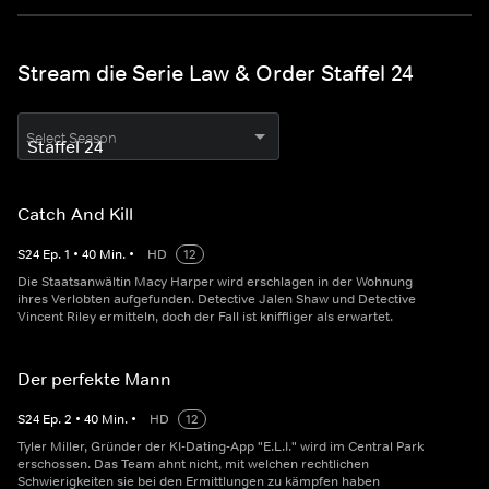
Stream die Serie Law & Order Staffel 24
Select Season
Catch And Kill
S
24
Ep.
1
•
40
Min.
•
HD
12
Die Staatsanwältin Macy Harper wird erschlagen in der Wohnung
ihres Verlobten aufgefunden. Detective Jalen Shaw und Detective
Vincent Riley ermitteln, doch der Fall ist kniffliger als erwartet.
Der perfekte Mann
S
24
Ep.
2
•
40
Min.
•
HD
12
Tyler Miller, Gründer der KI-Dating-App "E.L.I." wird im Central Park
erschossen. Das Team ahnt nicht, mit welchen rechtlichen
Schwierigkeiten sie bei den Ermittlungen zu kämpfen haben