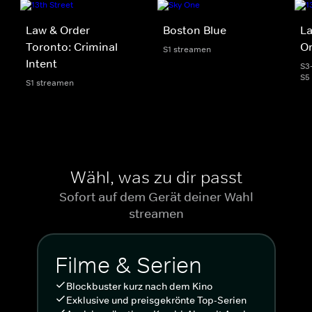
Law & Order
Boston Blue
La
Toronto: Criminal
Or
S1 streamen
Intent
S3
S5
S1 streamen
Wähl, was zu dir passt
Sofort auf dem Gerät deiner Wahl
streamen
Filme & Serien
Blockbuster kurz nach dem Kino
Exklusive und preisgekrönte Top-Serien