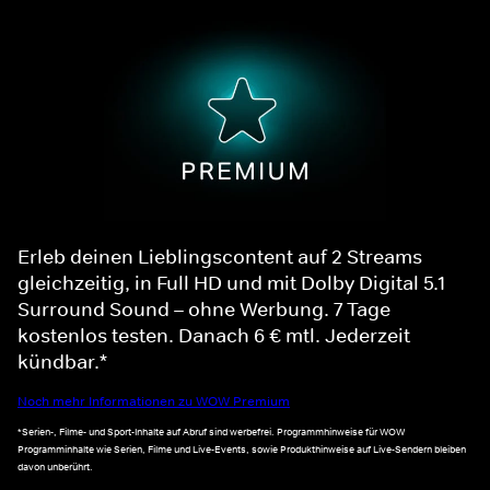
Erleb deinen Lieblingscontent auf 2 Streams
gleichzeitig, in Full HD und mit Dolby Digital 5.1
Surround Sound – ohne Werbung. 7 Tage
kostenlos testen. Danach 6 € mtl. Jederzeit
kündbar.*
Noch mehr Informationen zu WOW Premium
*Serien-, Filme- und Sport-Inhalte auf Abruf sind werbefrei. Programmhinweise für WOW
Programminhalte wie Serien, Filme und Live-Events, sowie Produkthinweise auf Live-Sendern bleiben
davon unberührt.