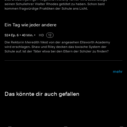
seinen Schullehrer Walter Rhodes getötet zu haben. Schon bald
kommen fragwürdige Praktiken der Schule ans Licht.
Ein Tag wie jeder andere
S
24
Ep.
6
•
40
Min.
•
HD
12
Die Rektorin Meredith West von der angesehen Ellsworth Academy
wird erschlagen. Shaw und Riley decken das toxische System der
Schule auf. Ist der Täter etwa bei den Eltern der Schüler zu finden?
mehr
Das könnte dir auch gefallen