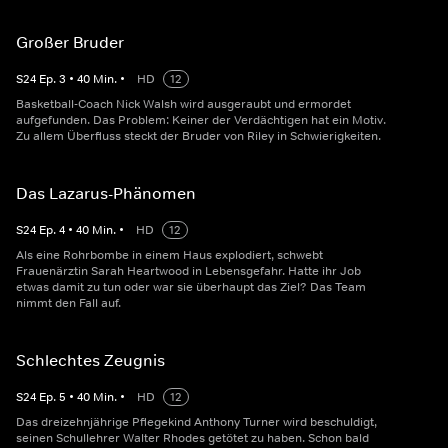
Großer Bruder
S
24
Ep.
3
•
40
Min.
•
HD
12
Basketball-Coach Nick Walsh wird ausgeraubt und ermordet
aufgefunden. Das Problem: Keiner der Verdächtigen hat ein Motiv.
Zu allem Überfluss steckt der Bruder von Riley in Schwierigkeiten.
Das Lazarus-Phänomen
S
24
Ep.
4
•
40
Min.
•
HD
12
Als eine Rohrbombe in einem Haus explodiert, schwebt
Frauenärztin Sarah Heartwood in Lebensgefahr. Hatte ihr Job
etwas damit zu tun oder war sie überhaupt das Ziel? Das Team
nimmt den Fall auf.
Schlechtes Zeugnis
S
24
Ep.
5
•
40
Min.
•
HD
12
Das dreizehnjährige Pflegekind Anthony Turner wird beschuldigt,
seinen Schullehrer Walter Rhodes getötet zu haben. Schon bald