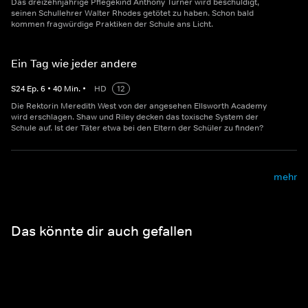
Das dreizehnjährige Pflegekind Anthony Turner wird beschuldigt,
seinen Schullehrer Walter Rhodes getötet zu haben. Schon bald
kommen fragwürdige Praktiken der Schule ans Licht.
Ein Tag wie jeder andere
S
24
Ep.
6
•
40
Min.
•
HD
12
Die Rektorin Meredith West von der angesehen Ellsworth Academy
wird erschlagen. Shaw und Riley decken das toxische System der
Schule auf. Ist der Täter etwa bei den Eltern der Schüler zu finden?
mehr
Das könnte dir auch gefallen