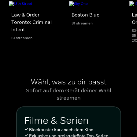
Law & Order
Boston Blue
La
Toronto: Criminal
Or
S1 streamen
Intent
S3
S5 
S1 streamen
20
Wähl, was zu dir passt
Sofort auf dem Gerät deiner Wahl
streamen
Filme & Serien
Blockbuster kurz nach dem Kino
Exklusive und preisgekrönte Top-Serien