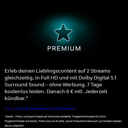
Erleb deinen Lieblingscontent auf 2 Streams
gleichzeitig, in Full HD und mit Dolby Digital 5.1
Surround Sound – ohne Werbung. 7 Tage
kostenlos testen. Danach 6 € mtl. Jederzeit
kündbar.*
Noch mehr Informationen zu WOW Premium
*Serien-, Filme- und Sport-Inhalte auf Abruf sind werbefrei. Programmhinweise für WOW
Programminhalte wie Serien, Filme und Live-Events, sowie Produkthinweise auf Live-Sendern bleiben
davon unberührt.