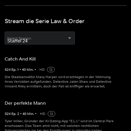
Stream die Serie Law & Order
Select Season
Catch And Kill
S
24
Ep.
1
•
40
Min.
•
HD
12
Die Staatsanwältin Macy Harper wird erschlagen in der Wohnung
ihres Verlobten aufgefunden. Detective Jalen Shaw und Detective
Vincent Riley ermitteln, doch der Fall ist kniffliger als erwartet.
Der perfekte Mann
S
24
Ep.
2
•
40
Min.
•
HD
12
Tyler Miller, Gründer der KI-Dating-App "E.L.I." wird im Central Park
erschossen. Das Team ahnt nicht, mit welchen rechtlichen
Schwierigkeiten sie bei den Ermittlungen zu kämpfen haben