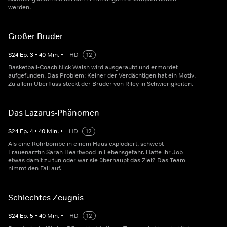
werden.
Großer Bruder
S
24
Ep.
3
•
40
Min.
•
HD
12
Basketball-Coach Nick Walsh wird ausgeraubt und ermordet
aufgefunden. Das Problem: Keiner der Verdächtigen hat ein Motiv.
Zu allem Überfluss steckt der Bruder von Riley in Schwierigkeiten.
Das Lazarus-Phänomen
S
24
Ep.
4
•
40
Min.
•
HD
12
Als eine Rohrbombe in einem Haus explodiert, schwebt
Frauenärztin Sarah Heartwood in Lebensgefahr. Hatte ihr Job
etwas damit zu tun oder war sie überhaupt das Ziel? Das Team
nimmt den Fall auf.
Schlechtes Zeugnis
S
24
Ep.
5
•
40
Min.
•
HD
12