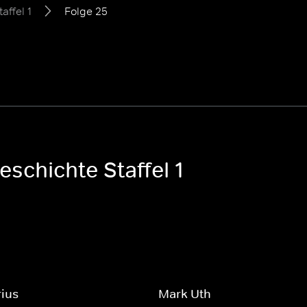
taffel 1
Folge 25
schichte Staffel 1
rius
Mark Uth