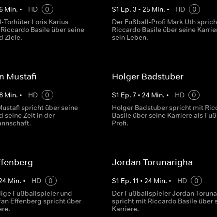
6
Min.
•
HD
0
S
1
Ep.
3
•
25
Min.
•
HD
0
-Torhüter Loris Karius
Der Fußball-Profi Mark Uth sprich
 Riccardo Basile über seine
Riccardo Basile über seine Karrie
d Ziele.
sein Leben.
n Mustafi
Holger Badstuber
8
Min.
•
HD
0
S
1
Ep.
7
•
24
Min.
•
HD
0
ustafi spricht über seine
Holger Badstuber spricht mit Ric
d seine Zeit in der
Basile über seine Karriere als Fuß
nnschaft.
Profi.
ffenberg
Jordan Torunarigha
24
Min.
•
HD
0
S
1
Ep.
11
•
24
Min.
•
HD
0
ige Fußballspieler und -
Der Fußballspieler Jordan Toruna
fan Effenberg spricht über
spricht mit Riccardo Basile über 
ere.
Karriere.