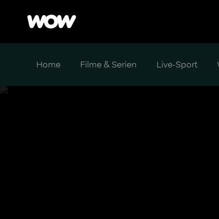
Home
Filme & Serien
Live-Sport