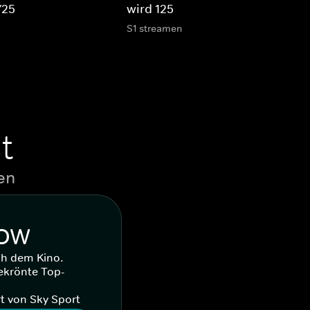
/25
wird 125
S1 streamen
t
en
WOW
ch dem Kino.
ekrönte Top-
t von Sky Sport