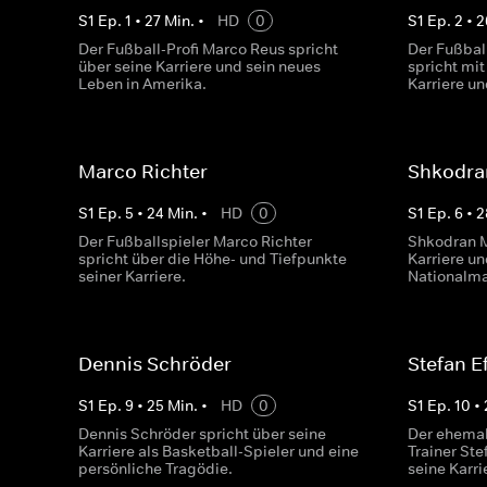
S
1
Ep.
1
•
27
Min.
•
HD
0
S
1
Ep.
2
•
2
Der Fußball-Profi Marco Reus spricht
Der Fußball
über seine Karriere und sein neues
spricht mit
Leben in Amerika.
Karriere un
Marco Richter
Shkodra
S
1
Ep.
5
•
24
Min.
•
HD
0
S
1
Ep.
6
•
2
Der Fußballspieler Marco Richter
Shkodran M
spricht über die Höhe- und Tiefpunkte
Karriere un
seiner Karriere.
Nationalma
Dennis Schröder
Stefan E
S
1
Ep.
9
•
25
Min.
•
HD
0
S
1
Ep.
10
•
Dennis Schröder spricht über seine
Der ehemal
Karriere als Basketball-Spieler und eine
Trainer Ste
persönliche Tragödie.
seine Karri