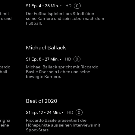
S
1
Ep.
4
•
28
Min.
•
HD
0
t mit
Der Fußballspieler Lars Stindl über
re und
seine Karriere und sein Leben nach dem
Fußball.
Michael Ballack
S
1
Ep.
8
•
27
Min.
•
HD
0
cardo
Michael Ballack spricht mit Riccardo
ball-
Basile über sein Leben und seine
bewegte Karriere.
Best of 2020
S
1
Ep.
12
•
24
Min.
•
HD
0
righa
Riccardo Basile präsentiert die
seine
Höhepunkte aus seinen Interviews mit
Sport-Stars.