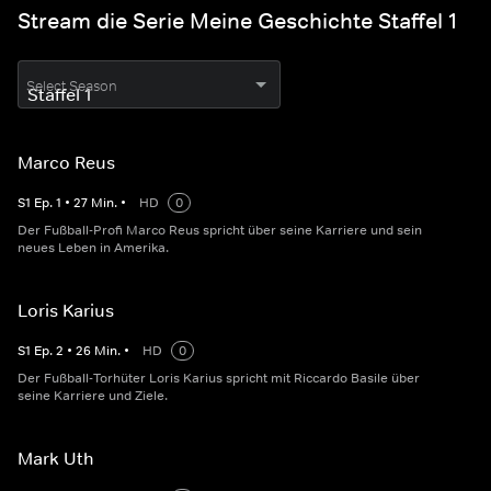
Stream die Serie Meine Geschichte Staffel 1
Select Season
Marco Reus
S
1
Ep.
1
•
27
Min.
•
HD
0
Der Fußball-Profi Marco Reus spricht über seine Karriere und sein
neues Leben in Amerika.
Loris Karius
S
1
Ep.
2
•
26
Min.
•
HD
0
Der Fußball-Torhüter Loris Karius spricht mit Riccardo Basile über
seine Karriere und Ziele.
Mark Uth