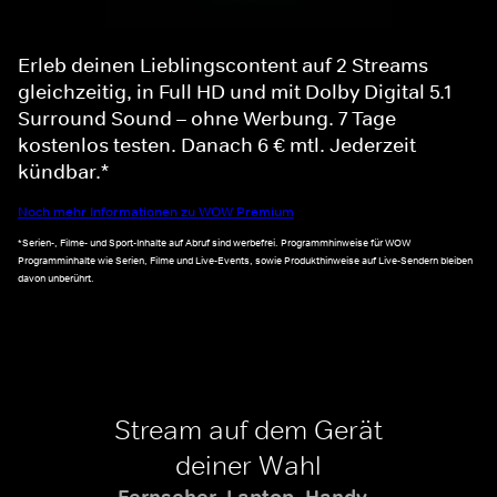
Erleb deinen Lieblingscontent auf 2 Streams
gleichzeitig, in Full HD und mit Dolby Digital 5.1
Surround Sound – ohne Werbung. 7 Tage
kostenlos testen. Danach 6 € mtl. Jederzeit
kündbar.*
Noch mehr Informationen zu WOW Premium
*Serien-, Filme- und Sport-Inhalte auf Abruf sind werbefrei. Programmhinweise für WOW
Programminhalte wie Serien, Filme und Live-Events, sowie Produkthinweise auf Live-Sendern bleiben
davon unberührt.
Stream auf dem Gerät
deiner Wahl
Fernseher, Laptop, Handy -