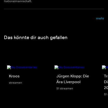
Nationalmannschaft.
mehr
Das könnte dir auch gefallen
Kroos
Jürgen Klopp: Die
Tr
Ära Liverpool
Di
streamen
2
S1 streamen
S1