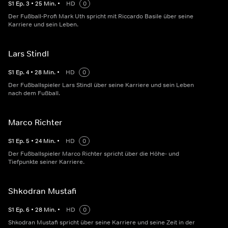
S
1
Ep.
3
•
25
Min.
•
HD
0
Der Fußball-Profi Mark Uth spricht mit Riccardo Basile über seine
Karriere und sein Leben.
Lars Stindl
S
1
Ep.
4
•
28
Min.
•
HD
0
Der Fußballspieler Lars Stindl über seine Karriere und sein Leben
nach dem Fußball.
Marco Richter
S
1
Ep.
5
•
24
Min.
•
HD
0
Der Fußballspieler Marco Richter spricht über die Höhe- und
Tiefpunkte seiner Karriere.
Shkodran Mustafi
S
1
Ep.
6
•
28
Min.
•
HD
0
Shkodran Mustafi spricht über seine Karriere und seine Zeit in der