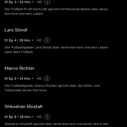
S
1
Ep.
3
•
25
Min.
•
HD
0
Der Fußball-Profi Mark Uth spricht mit Riccardo Basile über seine
Karriere und sein Leben.
Lars Stindl
S
1
Ep.
4
•
28
Min.
•
HD
0
Der Fußballspieler Lars Stindl über seine Karriere und sein Leben
nach dem Fußball.
Marco Richter
S
1
Ep.
5
•
24
Min.
•
HD
0
Der Fußballspieler Marco Richter spricht über die Höhe- und
Tiefpunkte seiner Karriere.
Shkodran Mustafi
S
1
Ep.
6
•
28
Min.
•
HD
0
Shkodran Mustafi spricht über seine Karriere und seine Zeit in der