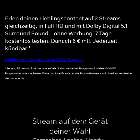
Erleb deinen Lieblingscontent auf 2 Streams
gleichzeitig, in Full HD und mit Dolby Digital 5.1
Surround Sound – ohne Werbung. 7 Tage
kostenlos testen. Danach 6 € mtl. Jederzeit
kündbar.*
Noch mehr Informationen zu WOW Premium
*Serien-, Filme- und Sport-Inhalte auf Abruf sind werbefrei. Programmhinweise für WOW
Programminhalte wie Serien, Filme und Live-Events, sowie Produkthinweise auf Live-Sendern bleiben
davon unberührt.
Stream auf dem Gerät
deiner Wahl
Fernseher, Laptop, Handy -