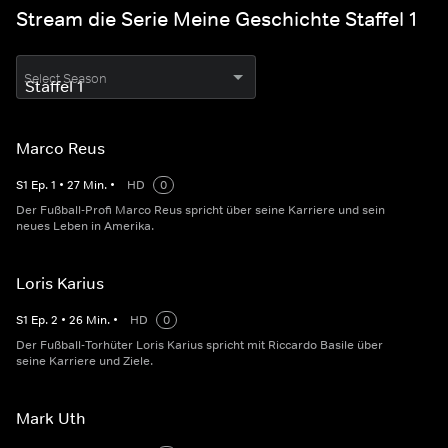
Stream die Serie Meine Geschichte Staffel 1
Select Season
Marco Reus
S
1
Ep.
1
•
27
Min.
•
HD
0
Der Fußball-Profi Marco Reus spricht über seine Karriere und sein
neues Leben in Amerika.
Loris Karius
S
1
Ep.
2
•
26
Min.
•
HD
0
Der Fußball-Torhüter Loris Karius spricht mit Riccardo Basile über
seine Karriere und Ziele.
Mark Uth