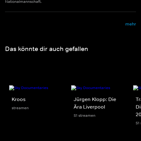
Nationalmannschaft.
mehr
Das könnte dir auch gefallen
Kroos
Jürgen Klopp: Die
Tr
Ära Liverpool
Di
streamen
2
S1 streamen
S1