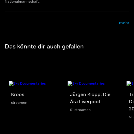
Nationalmannschaft.
mehr
Das könnte dir auch gefallen
Kroos
Jürgen Klopp: Die
Tr
Ära Liverpool
Di
streamen
2
S1 streamen
S1