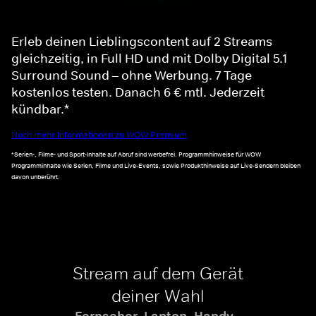
Erleb deinen Lieblingscontent auf 2 Streams
gleichzeitig, in Full HD und mit Dolby Digital 5.1
Surround Sound – ohne Werbung. 7 Tage
kostenlos testen. Danach 6 € mtl. Jederzeit
kündbar.*
Noch mehr Informationen zu WOW Premium
*Serien-, Filme- und Sport-Inhalte auf Abruf sind werbefrei. Programmhinweise für WOW
Programminhalte wie Serien, Filme und Live-Events, sowie Produkthinweise auf Live-Sendern bleiben
davon unberührt.
Stream auf dem Gerät
deiner Wahl
Fernseher, Laptop, Handy -