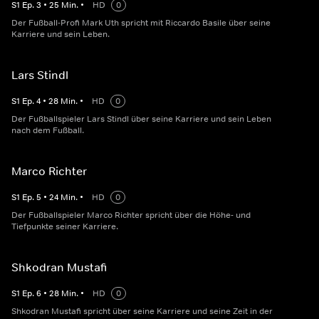
S
1
Ep.
3
•
25
Min.
•
HD
0
Der Fußball-Profi Mark Uth spricht mit Riccardo Basile über seine
Karriere und sein Leben.
Lars Stindl
S
1
Ep.
4
•
28
Min.
•
HD
0
Der Fußballspieler Lars Stindl über seine Karriere und sein Leben
nach dem Fußball.
Marco Richter
S
1
Ep.
5
•
24
Min.
•
HD
0
Der Fußballspieler Marco Richter spricht über die Höhe- und
Tiefpunkte seiner Karriere.
Shkodran Mustafi
S
1
Ep.
6
•
28
Min.
•
HD
0
Shkodran Mustafi spricht über seine Karriere und seine Zeit in der