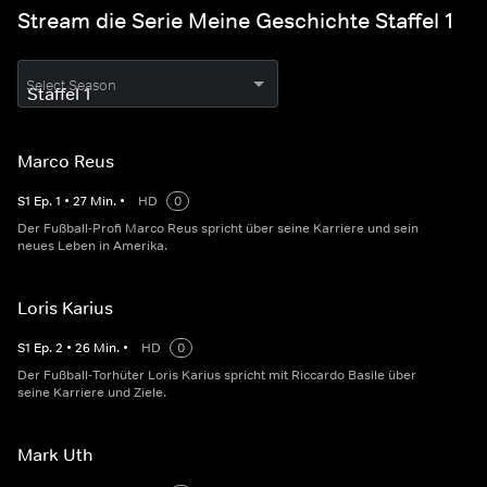
Stream die Serie Meine Geschichte Staffel 1
Select Season
Marco Reus
S
1
Ep.
1
•
27
Min.
•
HD
0
Der Fußball-Profi Marco Reus spricht über seine Karriere und sein
neues Leben in Amerika.
Loris Karius
S
1
Ep.
2
•
26
Min.
•
HD
0
Der Fußball-Torhüter Loris Karius spricht mit Riccardo Basile über
seine Karriere und Ziele.
Mark Uth