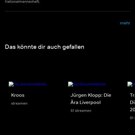
Nationalmannschaft.
mehr
Das könnte dir auch gefallen
Kroos
Jürgen Klopp: Die
Tr
Ära Liverpool
Di
streamen
2
S1 streamen
S1