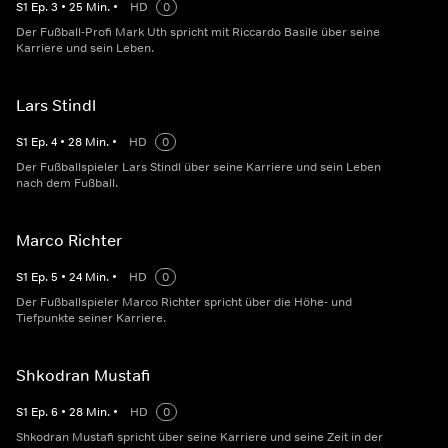
S
1
Ep.
3
•
25
Min.
•
HD
0
Der Fußball-Profi Mark Uth spricht mit Riccardo Basile über seine
Karriere und sein Leben.
Lars Stindl
S
1
Ep.
4
•
28
Min.
•
HD
0
Der Fußballspieler Lars Stindl über seine Karriere und sein Leben
nach dem Fußball.
Marco Richter
S
1
Ep.
5
•
24
Min.
•
HD
0
Der Fußballspieler Marco Richter spricht über die Höhe- und
Tiefpunkte seiner Karriere.
Shkodran Mustafi
S
1
Ep.
6
•
28
Min.
•
HD
0
Shkodran Mustafi spricht über seine Karriere und seine Zeit in der