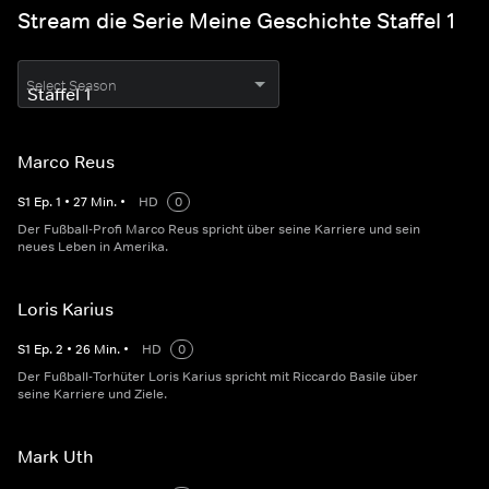
Stream die Serie Meine Geschichte Staffel 1
Select Season
Marco Reus
S
1
Ep.
1
•
27
Min.
•
HD
0
Der Fußball-Profi Marco Reus spricht über seine Karriere und sein
neues Leben in Amerika.
Loris Karius
S
1
Ep.
2
•
26
Min.
•
HD
0
Der Fußball-Torhüter Loris Karius spricht mit Riccardo Basile über
seine Karriere und Ziele.
Mark Uth