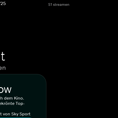
/25
S1 streamen
t
en
WOW
ch dem Kino.
ekrönte Top-
t von Sky Sport