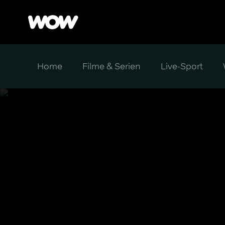
Home
Filme & Serien
Live-Sport