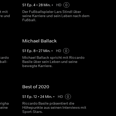
S
1
Ep.
4
•
28
Min.
•
HD
0
t mit
Der Fußballspieler Lars Stindl über
re und
seine Karriere und sein Leben nach dem
Fußball.
Michael Ballack
S
1
Ep.
8
•
27
Min.
•
HD
0
cardo
Michael Ballack spricht mit Riccardo
ball-
Basile über sein Leben und seine
bewegte Karriere.
Best of 2020
S
1
Ep.
12
•
24
Min.
•
HD
0
righa
Riccardo Basile präsentiert die
seine
Höhepunkte aus seinen Interviews mit
Sport-Stars.