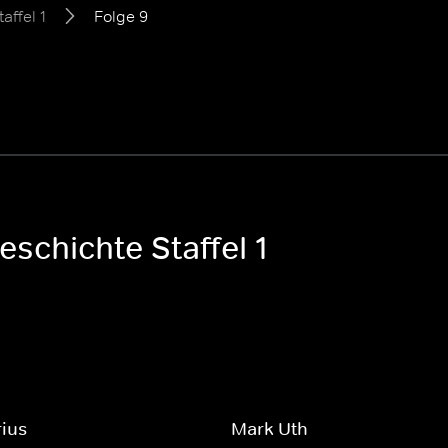
taffel 1
Folge 9
schichte Staffel 1
rius
Mark Uth