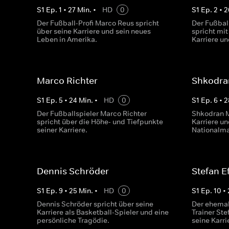
S
1
Ep.
1
•
27
Min.
•
HD
0
S
1
Ep.
2
•
2
Der Fußball-Profi Marco Reus spricht
Der Fußball
über seine Karriere und sein neues
spricht mit
Leben in Amerika.
Karriere un
Marco Richter
Shkodra
S
1
Ep.
5
•
24
Min.
•
HD
0
S
1
Ep.
6
•
2
Der Fußballspieler Marco Richter
Shkodran M
spricht über die Höhe- und Tiefpunkte
Karriere un
seiner Karriere.
Nationalma
Dennis Schröder
Stefan E
S
1
Ep.
9
•
25
Min.
•
HD
0
S
1
Ep.
10
•
Dennis Schröder spricht über seine
Der ehemal
Karriere als Basketball-Spieler und eine
Trainer Ste
persönliche Tragödie.
seine Karri