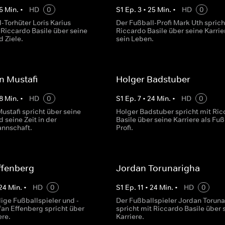
6
Min.
•
HD
0
S
1
Ep.
3
•
25
Min.
•
HD
0
-Torhüter Loris Karius
Der Fußball-Profi Mark Uth sprich
 Riccardo Basile über seine
Riccardo Basile über seine Karrie
d Ziele.
sein Leben.
n Mustafi
Holger Badstuber
8
Min.
•
HD
0
S
1
Ep.
7
•
24
Min.
•
HD
0
ustafi spricht über seine
Holger Badstuber spricht mit Ric
d seine Zeit in der
Basile über seine Karriere als Fuß
nnschaft.
Profi.
ffenberg
Jordan Torunarigha
24
Min.
•
HD
0
S
1
Ep.
11
•
24
Min.
•
HD
0
ige Fußballspieler und -
Der Fußballspieler Jordan Toruna
fan Effenberg spricht über
spricht mit Riccardo Basile über 
ere.
Karriere.