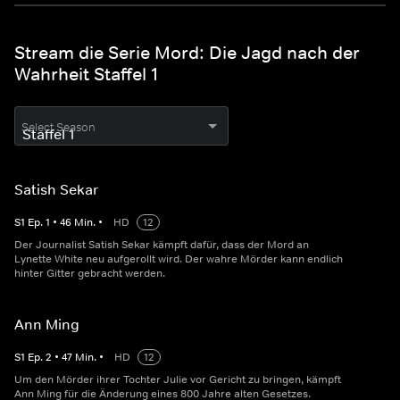
Stream die Serie Mord: Die Jagd nach der
Wahrheit Staffel 1
Select Season
Satish Sekar
S
1
Ep.
1
•
46
Min.
•
HD
12
Der Journalist Satish Sekar kämpft dafür, dass der Mord an
Lynette White neu aufgerollt wird. Der wahre Mörder kann endlich
hinter Gitter gebracht werden.
Ann Ming
S
1
Ep.
2
•
47
Min.
•
HD
12
Um den Mörder ihrer Tochter Julie vor Gericht zu bringen, kämpft
Ann Ming für die Änderung eines 800 Jahre alten Gesetzes.