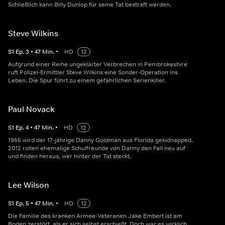
Schließlich kann Billy Dunlop für seine Tat bestraft werden.
Steve Wilkins
S
1
Ep.
3
•
47
Min.
•
HD
12
Aufgrund einer Reihe ungeklärter Verbrechen in Pembrokeshire
ruft Polizei-Ermittler Steve Wilkins eine Sonder-Operation ins
Leben. Die Spur führt zu einem gefährlichen Serienkiller.
Paul Novack
S
1
Ep.
4
•
47
Min.
•
HD
12
1966 wird der 17-jährige Danny Goldman aus Florida gekidnapped.
2012 rollen ehemalige Schulfreunde von Danny den Fall neu auf
und finden heraus, wer hinter der Tat steckt.
Lee Wilson
S
1
Ep.
5
•
47
Min.
•
HD
12
Die Familie des kranken Armee-Veteranen Jake Embert ist am
Boden zerstört, als er sich selbst erschießt. Doch war es wirklich