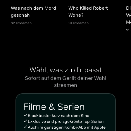
Was nach dem Mord
Who Killed Robert
Di
geschah
Wone?
We
M
S2 streamen
S1 streamen
S1
Wähl, was zu dir passt
Sofort auf dem Gerät deiner Wahl
streamen
Filme & Serien
Blockbuster kurz nach dem Kino
Exklusive und preisgekrönte Top-Serien
Auch im günstigen Kombi-Abo mit Apple