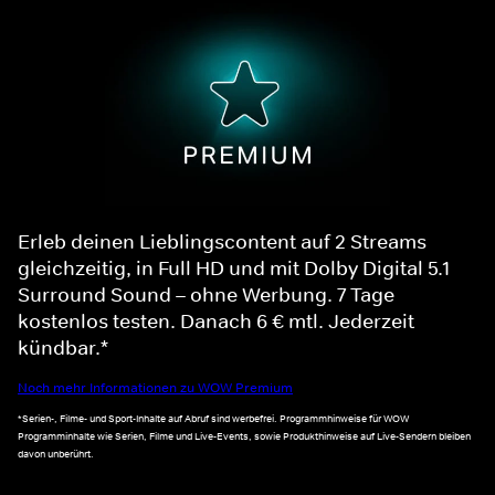
Erleb deinen Lieblingscontent auf 2 Streams
gleichzeitig, in Full HD und mit Dolby Digital 5.1
Surround Sound – ohne Werbung. 7 Tage
kostenlos testen. Danach 6 € mtl. Jederzeit
kündbar.*
Noch mehr Informationen zu WOW Premium
*Serien-, Filme- und Sport-Inhalte auf Abruf sind werbefrei. Programmhinweise für WOW
Programminhalte wie Serien, Filme und Live-Events, sowie Produkthinweise auf Live-Sendern bleiben
davon unberührt.