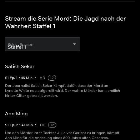
Stream die Serie Mord: Die Jagd nach der
Wahrheit Staffel 1
Select Season
Satish Sekar
S
1
Ep.
1
•
46
Min.
•
HD
12
Der Journalist Satish Sekar kämpft dafür, dass der Mord an
Lynette White neu aufgerollt wird. Der wahre Mörder kann endlich
hinter Gitter gebracht werden.
Ann Ming
S
1
Ep.
2
•
47
Min.
•
HD
12
Um den Mörder ihrer Tochter Julie vor Gericht zu bringen, kämpft
Ann Ming für die Änderung eines 800 Jahre alten Gesetzes.