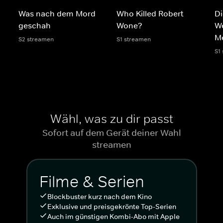
Was nach dem Mord
Who Killed Robert
Di
geschah
Wone?
We
M
S2 streamen
S1 streamen
S1
Wähl, was zu dir passt
Sofort auf dem Gerät deiner Wahl
streamen
Filme & Serien
Blockbuster kurz nach dem Kino
Exklusive und preisgekrönte Top-Serien
Auch im günstigen Kombi-Abo mit Apple