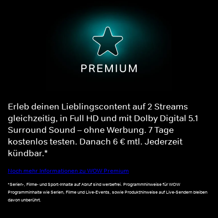
Erleb deinen Lieblingscontent auf 2 Streams
gleichzeitig, in Full HD und mit Dolby Digital 5.1
Surround Sound – ohne Werbung. 7 Tage
kostenlos testen. Danach 6 € mtl. Jederzeit
kündbar.*
Noch mehr Informationen zu WOW Premium
*Serien-, Filme- und Sport-Inhalte auf Abruf sind werbefrei. Programmhinweise für WOW
Programminhalte wie Serien, Filme und Live-Events, sowie Produkthinweise auf Live-Sendern bleiben
davon unberührt.