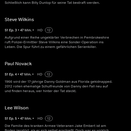
Schließlich kann Billy Dunlop für seine Tat bestraft werden.
Steve Wilkins
S
1
Ep.
3
•
47
Min.
•
HD
12
Aufgrund einer Reihe ungeklärter Verbrechen in Pembrokeshire
ruft Polizei-Ermittler Steve Wilkins eine Sonder-Operation ins
Leben. Die Spur führt zu einem gefährlichen Serienkiller.
Paul Novack
S
1
Ep.
4
•
47
Min.
•
HD
12
1966 wird der 17-jährige Danny Goldman aus Florida gekidnapped.
2012 rollen ehemalige Schulfreunde von Danny den Fall neu auf
und finden heraus, wer hinter der Tat steckt.
Lee Wilson
S
1
Ep.
5
•
47
Min.
•
HD
12
Die Familie des kranken Armee-Veteranen Jake Embert ist am
Boden zerstört, als er sich selbst erschießt. Doch war es wirklich