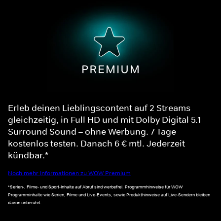
Erleb deinen Lieblingscontent auf 2 Streams
gleichzeitig, in Full HD und mit Dolby Digital 5.1
Surround Sound – ohne Werbung. 7 Tage
kostenlos testen. Danach 6 € mtl. Jederzeit
kündbar.*
Noch mehr Informationen zu WOW Premium
*Serien-, Filme- und Sport-Inhalte auf Abruf sind werbefrei. Programmhinweise für WOW
Programminhalte wie Serien, Filme und Live-Events, sowie Produkthinweise auf Live-Sendern bleiben
davon unberührt.