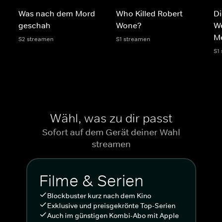
Was nach dem Mord
Who Killed Robert
Di
geschah
Wone?
We
M
S2 streamen
S1 streamen
S1
Wähl, was zu dir passt
Sofort auf dem Gerät deiner Wahl
streamen
Filme & Serien
Blockbuster kurz nach dem Kino
Exklusive und preisgekrönte Top-Serien
Auch im günstigen Kombi-Abo mit Apple