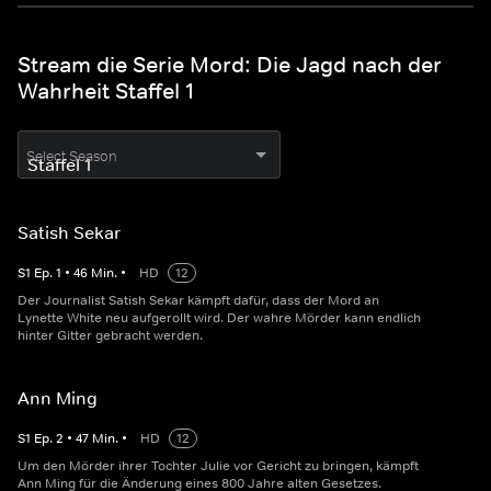
Stream die Serie Mord: Die Jagd nach der
Wahrheit Staffel 1
Select Season
Satish Sekar
S
1
Ep.
1
•
46
Min.
•
HD
12
Der Journalist Satish Sekar kämpft dafür, dass der Mord an
Lynette White neu aufgerollt wird. Der wahre Mörder kann endlich
hinter Gitter gebracht werden.
Ann Ming
S
1
Ep.
2
•
47
Min.
•
HD
12
Um den Mörder ihrer Tochter Julie vor Gericht zu bringen, kämpft
Ann Ming für die Änderung eines 800 Jahre alten Gesetzes.