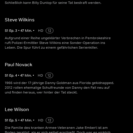
Schließlich kann Billy Dunlop für seine Tat bestraft werden.
Steve Wilkins
S
1
Ep.
3
•
47
Min.
•
HD
12
Aufgrund einer Reihe ungeklärter Verbrechen in Pembrokeshire
ruft Polizei-Ermittler Steve Wilkins eine Sonder-Operation ins
Leben. Die Spur führt zu einem gefährlichen Serienkiller.
Paul Novack
S
1
Ep.
4
•
47
Min.
•
HD
12
1966 wird der 17-jährige Danny Goldman aus Florida gekidnapped.
2012 rollen ehemalige Schulfreunde von Danny den Fall neu auf
und finden heraus, wer hinter der Tat steckt.
Lee Wilson
S
1
Ep.
5
•
47
Min.
•
HD
12
Die Familie des kranken Armee-Veteranen Jake Embert ist am
Boden zerstört, als er sich selbst erschießt. Doch war es wirklich