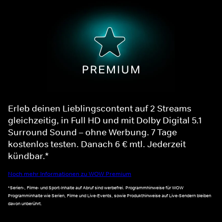
Erleb deinen Lieblingscontent auf 2 Streams
gleichzeitig, in Full HD und mit Dolby Digital 5.1
Surround Sound – ohne Werbung. 7 Tage
kostenlos testen. Danach 6 € mtl. Jederzeit
kündbar.*
Noch mehr Informationen zu WOW Premium
*Serien-, Filme- und Sport-Inhalte auf Abruf sind werbefrei. Programmhinweise für WOW
Programminhalte wie Serien, Filme und Live-Events, sowie Produkthinweise auf Live-Sendern bleiben
davon unberührt.