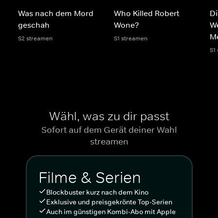
Was nach dem Mord
Who Killed Robert
Di
geschah
Wone?
We
M
S2 streamen
S1 streamen
S1
Wähl, was zu dir passt
Sofort auf dem Gerät deiner Wahl
streamen
Filme & Serien
Blockbuster kurz nach dem Kino
Exklusive und preisgekrönte Top-Serien
Auch im günstigen Kombi-Abo mit Apple