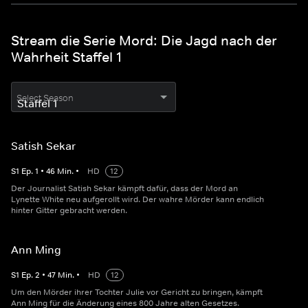
Stream die Serie Mord: Die Jagd nach der
Wahrheit Staffel 1
Select Season
Satish Sekar
S
1
Ep.
1
•
46
Min.
•
HD
12
Der Journalist Satish Sekar kämpft dafür, dass der Mord an
Lynette White neu aufgerollt wird. Der wahre Mörder kann endlich
hinter Gitter gebracht werden.
Ann Ming
S
1
Ep.
2
•
47
Min.
•
HD
12
Um den Mörder ihrer Tochter Julie vor Gericht zu bringen, kämpft
Ann Ming für die Änderung eines 800 Jahre alten Gesetzes.