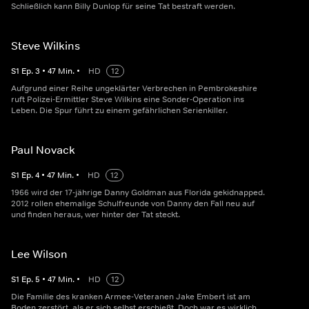
Schließlich kann Billy Dunlop für seine Tat bestraft werden.
Steve Wilkins
S
1
Ep.
3
•
47
Min.
•
HD
12
Aufgrund einer Reihe ungeklärter Verbrechen in Pembrokeshire
ruft Polizei-Ermittler Steve Wilkins eine Sonder-Operation ins
Leben. Die Spur führt zu einem gefährlichen Serienkiller.
Paul Novack
S
1
Ep.
4
•
47
Min.
•
HD
12
1966 wird der 17-jährige Danny Goldman aus Florida gekidnapped.
2012 rollen ehemalige Schulfreunde von Danny den Fall neu auf
und finden heraus, wer hinter der Tat steckt.
Lee Wilson
S
1
Ep.
5
•
47
Min.
•
HD
12
Die Familie des kranken Armee-Veteranen Jake Embert ist am
Boden zerstört, als er sich selbst erschießt. Doch war es wirklich