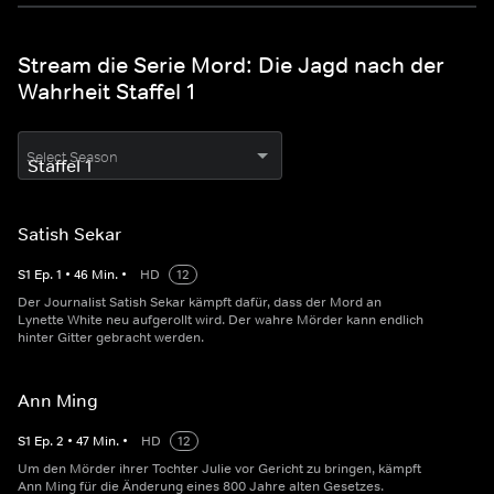
Stream die Serie Mord: Die Jagd nach der
Wahrheit Staffel 1
Select Season
Satish Sekar
S
1
Ep.
1
•
46
Min.
•
HD
12
Der Journalist Satish Sekar kämpft dafür, dass der Mord an
Lynette White neu aufgerollt wird. Der wahre Mörder kann endlich
hinter Gitter gebracht werden.
Ann Ming
S
1
Ep.
2
•
47
Min.
•
HD
12
Um den Mörder ihrer Tochter Julie vor Gericht zu bringen, kämpft
Ann Ming für die Änderung eines 800 Jahre alten Gesetzes.