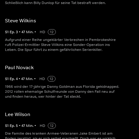
Schließlich kann Billy Dunlop für seine Tat bestraft werden.
Steve Wilkins
S
1
Ep.
3
•
47
Min.
•
HD
12
Aufgrund einer Reihe ungeklärter Verbrechen in Pembrokeshire
ruft Polizei-Ermittler Steve Wilkins eine Sonder-Operation ins
Leben. Die Spur führt zu einem gefährlichen Serienkiller.
Paul Novack
S
1
Ep.
4
•
47
Min.
•
HD
12
1966 wird der 17-jährige Danny Goldman aus Florida gekidnapped.
2012 rollen ehemalige Schulfreunde von Danny den Fall neu auf
und finden heraus, wer hinter der Tat steckt.
Lee Wilson
S
1
Ep.
5
•
47
Min.
•
HD
12
Die Familie des kranken Armee-Veteranen Jake Embert ist am
Boden zerstört, als er sich selbst erschießt. Doch war es wirklich