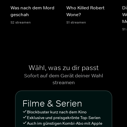
Was nach dem Mord
Who Killed Robert
Di
geschah
Wone?
We
M
S2 streamen
S1 streamen
S1
Wähl, was zu dir passt
Sofort auf dem Gerät deiner Wahl
streamen
Filme & Serien
Blockbuster kurz nach dem Kino
Exklusive und preisgekrönte Top-Serien
Auch im günstigen Kombi-Abo mit Apple