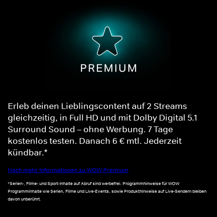
Erleb deinen Lieblingscontent auf 2 Streams
gleichzeitig, in Full HD und mit Dolby Digital 5.1
Surround Sound – ohne Werbung. 7 Tage
kostenlos testen. Danach 6 € mtl. Jederzeit
kündbar.*
Noch mehr Informationen zu WOW Premium
*Serien-, Filme- und Sport-Inhalte auf Abruf sind werbefrei. Programmhinweise für WOW
Programminhalte wie Serien, Filme und Live-Events, sowie Produkthinweise auf Live-Sendern bleiben
davon unberührt.