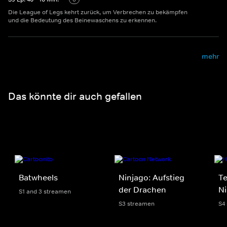
Die League of Legs kehrt zurück, um Verbrechen zu bekämpfen
und die Bedeutung des Beinewaschens zu erkennen.
mehr
Das könnte dir auch gefallen
Batwheels
Ninjago: Aufstieg
T
der Drachen
Ni
S1 and 3 streamen
S3 streamen
S4