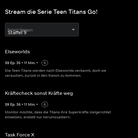
Stream die Serie Teen Titans Go!
Select Season
Elseworlds
S
9
Ep.
35
•
11
Min.
•
6
Die Teen Titans werden nach Elseworlds verbannt, doch sie
versuchen, zurück in den Kanon zu kommen.
Kräftecheck sonst Kräfte weg
S
9
Ep.
36
•
11
Min.
•
6
Monitor möchte, dass die Titans ihre Superkräfte zielgerichtet
einsetzen, anstatt nur herumzualbern.
Task Force X