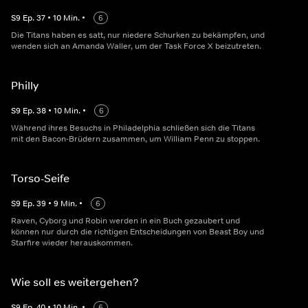
S
9
Ep.
37
•
10
Min.
•
6
Die Titans haben es satt, nur niedere Schurken zu bekämpfen, und
wenden sich an Amanda Waller, um der Task Force X beizutreten.
Philly
S
9
Ep.
38
•
10
Min.
•
6
Während ihres Besuchs in Philadelphia schließen sich die Titans
mit den Bacon-Brüdern zusammen, um William Penn zu stoppen.
Torso-Seife
S
9
Ep.
39
•
9
Min.
•
6
Raven, Cyborg und Robin werden in ein Buch gezaubert und
können nur durch die richtigen Entscheidungen von Beast Boy und
Starfire wieder herauskommen.
Wie soll es weitergehen?
S
9
Ep.
40
•
10
Min.
•
6