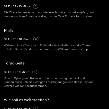
S
9
Ep.
37
•
10
Min.
•
6
Die Titans haben es satt, nur niedere Schurken zu bekämpfen, und
wenden sich an Amanda Waller, um der Task Force X beizutreten.
Philly
S
9
Ep.
38
•
10
Min.
•
6
Während ihres Besuchs in Philadelphia schließen sich die Titans
mit den Bacon-Brüdern zusammen, um William Penn zu stoppen.
Torso-Seife
S
9
Ep.
39
•
9
Min.
•
6
Raven, Cyborg und Robin werden in ein Buch gezaubert und
können nur durch die richtigen Entscheidungen von Beast Boy und
Starfire wieder herauskommen.
Wie soll es weitergehen?
S
9
Ep.
40
•
10
Min.
•
6