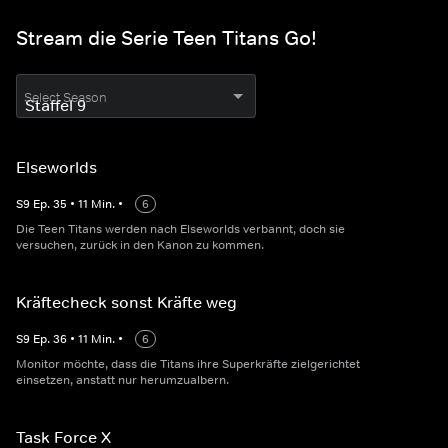
Stream die Serie Teen Titans Go!
Select Season
Elseworlds
S
9
Ep.
35
•
11
Min.
•
6
Die Teen Titans werden nach Elseworlds verbannt, doch sie
versuchen, zurück in den Kanon zu kommen.
Kräftecheck sonst Kräfte weg
S
9
Ep.
36
•
11
Min.
•
6
Monitor möchte, dass die Titans ihre Superkräfte zielgerichtet
einsetzen, anstatt nur herumzualbern.
Task Force X