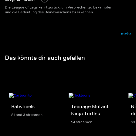
Die League of Legs kehrt zurück, um Verbrechen zu bekämpfen
und die Bedeutung des Beinewaschens zu erkennen.
mehr
Das könnte dir auch gefallen
Batwheels
Teenage Mutant
Ni
Ninja Turtles
d
S1 and 3 streamen
S4 streamen
S3