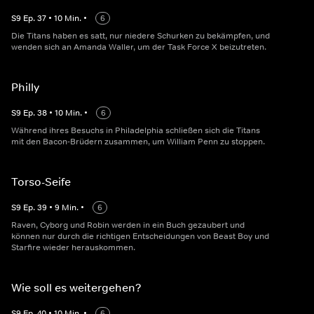
S
9
Ep.
37
•
10
Min.
•
6
Die Titans haben es satt, nur niedere Schurken zu bekämpfen, und
wenden sich an Amanda Waller, um der Task Force X beizutreten.
Philly
S
9
Ep.
38
•
10
Min.
•
6
Während ihres Besuchs in Philadelphia schließen sich die Titans
mit den Bacon-Brüdern zusammen, um William Penn zu stoppen.
Torso-Seife
S
9
Ep.
39
•
9
Min.
•
6
Raven, Cyborg und Robin werden in ein Buch gezaubert und
können nur durch die richtigen Entscheidungen von Beast Boy und
Starfire wieder herauskommen.
Wie soll es weitergehen?
S
9
Ep.
40
•
10
Min.
•
6