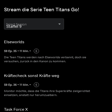
Stream die Serie Teen Titans Go!
Select Season
Elseworlds
S
9
Ep.
35
•
11
Min.
•
6
Die Teen Titans werden nach Elseworlds verbannt, doch sie
versuchen, zurück in den Kanon zu kommen.
Kräftecheck sonst Kräfte weg
S
9
Ep.
36
•
11
Min.
•
6
Monitor möchte, dass die Titans ihre Superkräfte zielgerichtet
einsetzen, anstatt nur herumzualbern.
Task Force X