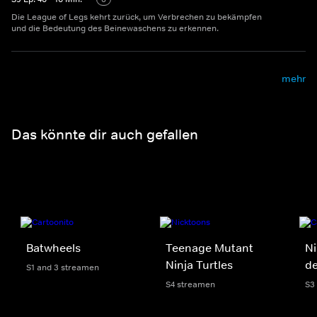
Die League of Legs kehrt zurück, um Verbrechen zu bekämpfen
und die Bedeutung des Beinewaschens zu erkennen.
mehr
Das könnte dir auch gefallen
Batwheels
Teenage Mutant
Ni
Ninja Turtles
d
S1 and 3 streamen
S4 streamen
S3