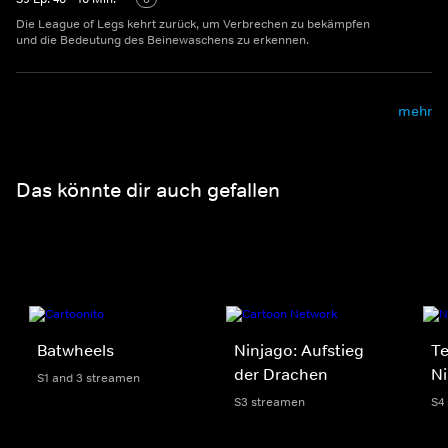
Die League of Legs kehrt zurück, um Verbrechen zu bekämpfen
und die Bedeutung des Beinewaschens zu erkennen.
mehr
Das könnte dir auch gefallen
Batwheels
Ninjago: Aufstieg
T
der Drachen
Ni
S1 and 3 streamen
S3 streamen
S4