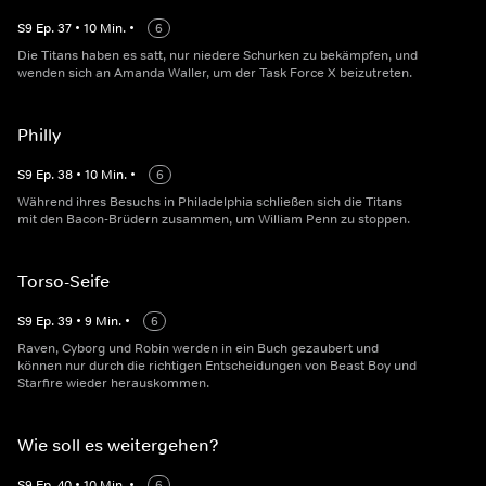
S
9
Ep.
37
•
10
Min.
•
6
Die Titans haben es satt, nur niedere Schurken zu bekämpfen, und
wenden sich an Amanda Waller, um der Task Force X beizutreten.
Philly
S
9
Ep.
38
•
10
Min.
•
6
Während ihres Besuchs in Philadelphia schließen sich die Titans
mit den Bacon-Brüdern zusammen, um William Penn zu stoppen.
Torso-Seife
S
9
Ep.
39
•
9
Min.
•
6
Raven, Cyborg und Robin werden in ein Buch gezaubert und
können nur durch die richtigen Entscheidungen von Beast Boy und
Starfire wieder herauskommen.
Wie soll es weitergehen?
S
9
Ep.
40
•
10
Min.
•
6