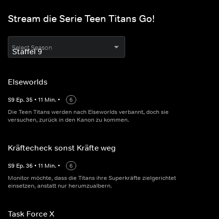
Stream die Serie Teen Titans Go!
Select Season
Elseworlds
S
9
Ep.
35
•
11
Min.
•
6
Die Teen Titans werden nach Elseworlds verbannt, doch sie
versuchen, zurück in den Kanon zu kommen.
Kräftecheck sonst Kräfte weg
S
9
Ep.
36
•
11
Min.
•
6
Monitor möchte, dass die Titans ihre Superkräfte zielgerichtet
einsetzen, anstatt nur herumzualbern.
Task Force X