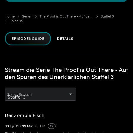
Home
Serien
The Proof is Out There - Auf den Spuren des Unerklärlichen
Staffel 3
Folge 15
EPISODENGUIDE
DETAILS
Stream die Serie The Proof is Out There - Auf
den Spuren des Unerklärlichen Staffel 3
Select Season
Der Zombie-Fisch
S
3
Ep.
11
•
39
Min.
•
HD
12