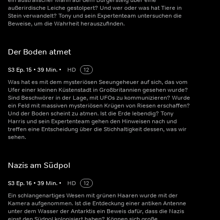
ein australischer Mann auf dem Bürgersteig über eine
außerirdische Leiche gestolpert? Und wer oder was hat Tiere in
Stein verwandelt? Tony und sein Expertenteam untersuchen die
Beweise, um die Wahrheit herauszufinden.
Der Boden atmet
S
3
Ep.
15
•
39
Min.
•
HD
12
Was hat es mit dem mysteriösen Seeungeheuer auf sich, das vom
Ufer einer kleinen Küstenstadt in Großbritannien gesehen wurde?
Sind Beschwörer in der Lage, mit UFOs zu kommunizieren? Wurde
ein Feld mit massiven mysteriösen Krügen von Riesen erschaffen?
Und der Boden scheint zu atmen. Ist die Erde lebendig? Tony
Harris und sein Expertenteam gehen den Hinweisen nach und
treffen eine Entscheidung über die Stichhaltigkeit dessen, was wir
sehen.
Nazis am Südpol
S
3
Ep.
16
•
39
Min.
•
HD
12
Ein schlangenartiges Wesen mit grünen Haaren wurde mit der
Kamera aufgenommen. Ist die Entdeckung einer antiken Antenne
unter dem Wasser der Antarktis ein Beweis dafür, dass die Nazis
einst den Südpol kolonisiert haben? Können sich große