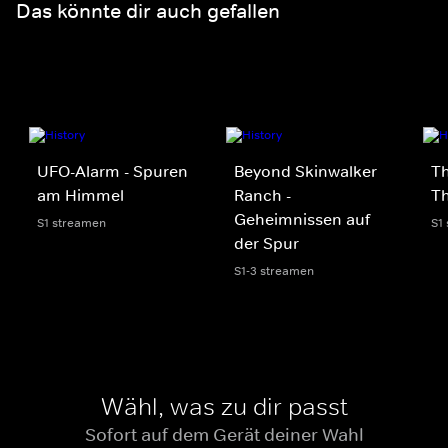
Das könnte dir auch gefallen
UFO-Alarm - Spuren
Beyond Skinwalker
Th
am Himmel
Ranch -
Th
Geheimnissen auf
S1 streamen
S1
der Spur
S1-3 streamen
Wähl, was zu dir passt
Sofort auf dem Gerät deiner Wahl