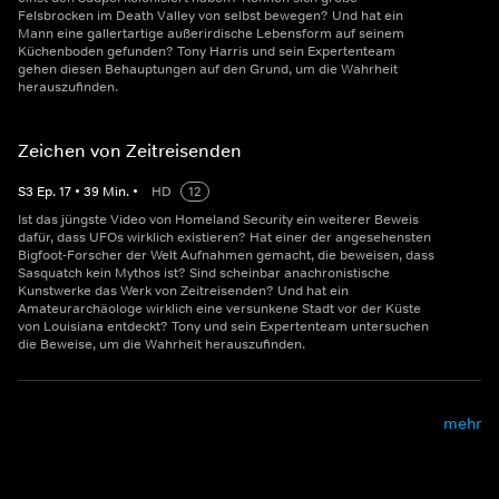
Felsbrocken im Death Valley von selbst bewegen? Und hat ein
Mann eine gallertartige außerirdische Lebensform auf seinem
Küchenboden gefunden? Tony Harris und sein Expertenteam
gehen diesen Behauptungen auf den Grund, um die Wahrheit
herauszufinden.
Zeichen von Zeitreisenden
S
3
Ep.
17
•
39
Min.
•
HD
12
Ist das jüngste Video von Homeland Security ein weiterer Beweis
dafür, dass UFOs wirklich existieren? Hat einer der angesehensten
Bigfoot-Forscher der Welt Aufnahmen gemacht, die beweisen, dass
Sasquatch kein Mythos ist? Sind scheinbar anachronistische
Kunstwerke das Werk von Zeitreisenden? Und hat ein
Amateurarchäologe wirklich eine versunkene Stadt vor der Küste
von Louisiana entdeckt? Tony und sein Expertenteam untersuchen
die Beweise, um die Wahrheit herauszufinden.
mehr