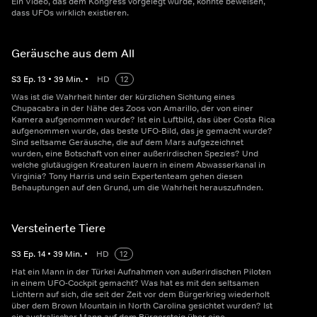
Ein Video, das dem Kongress vorgelegt wurde, könnte beweisen,
dass UFOs wirklich existieren.
Geräusche aus dem All
S
3
Ep.
13
•
39
Min.
•
HD
12
Was ist die Wahrheit hinter der kürzlichen Sichtung eines
Chupacabra in der Nähe des Zoos von Amarillo, der von einer
Kamera aufgenommen wurde? Ist ein Luftbild, das über Costa Rica
aufgenommen wurde, das beste UFO-Bild, das je gemacht wurde?
Sind seltsame Geräusche, die auf dem Mars aufgezeichnet
wurden, eine Botschaft von einer außerirdischen Spezies? Und
welche glutäugigen Kreaturen lauern in einem Abwasserkanal in
Virginia? Tony Harris und sein Expertenteam gehen diesen
Behauptungen auf den Grund, um die Wahrheit herauszufinden.
Versteinerte Tiere
S
3
Ep.
14
•
39
Min.
•
HD
12
Hat ein Mann in der Türkei Aufnahmen von außerirdischen Piloten
in einem UFO-Cockpit gemacht? Was hat es mit den seltsamen
Lichtern auf sich, die seit der Zeit vor dem Bürgerkrieg wiederholt
über dem Brown Mountain in North Carolina gesichtet wurden? Ist