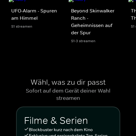
UFO-Alarm - Spuren
Beyond Skinwalker
Th
am Himmel
Ranch -
Th
Geheimnissen auf
S1 streamen
S1
der Spur
S1-3 streamen
Wähl, was zu dir passt
Sofort auf dem Gerät deiner Wahl
streamen
Filme & Serien
Blockbuster kurz nach dem Kino
Exklusive und preisgekrönte Top-Serien