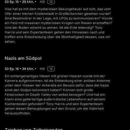
S
3
Ep.
15
•
39
Min.
•
HD
12
Was hat es mit dem mysteriösen Seeungeheuer auf sich, das vom
Ufer einer kleinen Küstenstadt in Großbritannien gesehen wurde?
Sind Beschwörer in der Lage, mit UFOs zu kommunizieren? Wurde
ein Feld mit massiven mysteriösen Krügen von Riesen erschaffen?
Und der Boden scheint zu atmen. Ist die Erde lebendig? Tony
Harris und sein Expertenteam gehen den Hinweisen nach und
treffen eine Entscheidung über die Stichhaltigkeit dessen, was wir
sehen.
Nazis am Südpol
S
3
Ep.
16
•
39
Min.
•
HD
12
Ein schlangenartiges Wesen mit grünen Haaren wurde mit der
Kamera aufgenommen. Ist die Entdeckung einer antiken Antenne
unter dem Wasser der Antarktis ein Beweis dafür, dass die Nazis
einst den Südpol kolonisiert haben? Können sich große
Felsbrocken im Death Valley von selbst bewegen? Und hat ein
Mann eine gallertartige außerirdische Lebensform auf seinem
Küchenboden gefunden? Tony Harris und sein Expertenteam
gehen diesen Behauptungen auf den Grund, um die Wahrheit
herauszufinden.
Zeichen von Zeitreisenden