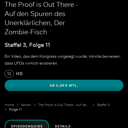
The Proof is Out There -
Auf den Spuren des
Unerklärlichen, Der
Zombie-Fisch
Staffel 3, Folge 11
Ein Video, das dem Kongress vorgelegt wurde, könnte beweisen,
dass UFOs wirklich existieren.
HD
12
AB 5,98 € MTL.
Home
Serien
The Proof is Out There - Auf den Spuren des Unerklärlichen
Staffel 3
Folge 11
EPISODENGUIDE
DETAILS