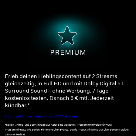
Erleb deinen Lieblingscontent auf 2 Streams
gleichzeitig, in Full HD und mit Dolby Digital 5.1
Surround Sound – ohne Werbung. 7 Tage
kostenlos testen. Danach 6 € mtl. Jederzeit
kündbar.*
Noch mehr Informationen zu WOW Premium
*Serien-, Filme- und Sport-Inhalte auf Abruf sind werbefrei. Programmhinweise für WOW
Programminhalte wie Serien, Filme und Live-Events, sowie Produkthinweise auf Live-Sendern bleiben
davon unberührt.