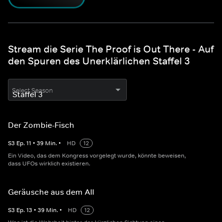
Stream die Serie The Proof is Out There - Auf
den Spuren des Unerklärlichen Staffel 3
Select Season
Der Zombie-Fisch
S
3
Ep.
11
•
39
Min.
•
HD
12
Ein Video, das dem Kongress vorgelegt wurde, könnte beweisen,
dass UFOs wirklich existieren.
Geräusche aus dem All
S
3
Ep.
13
•
39
Min.
•
HD
12