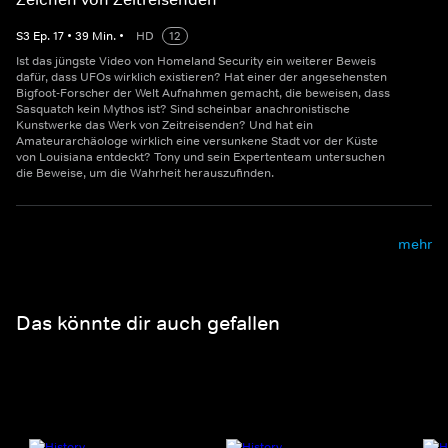
S
3
Ep.
17
•
39
Min.
•
HD
12
Ist das jüngste Video von Homeland Security ein weiterer Beweis
dafür, dass UFOs wirklich existieren? Hat einer der angesehensten
Bigfoot-Forscher der Welt Aufnahmen gemacht, die beweisen, dass
Sasquatch kein Mythos ist? Sind scheinbar anachronistische
Kunstwerke das Werk von Zeitreisenden? Und hat ein
Amateurarchäologe wirklich eine versunkene Stadt vor der Küste
von Louisiana entdeckt? Tony und sein Expertenteam untersuchen
die Beweise, um die Wahrheit herauszufinden.
mehr
Das könnte dir auch gefallen