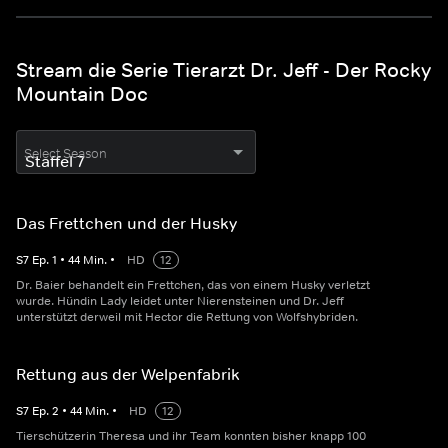
Stream die Serie Tierarzt Dr. Jeff - Der Rocky
Mountain Doc
Select Season
Das Frettchen und der Husky
S
7
Ep.
1
•
44
Min.
•
HD
12
Dr. Baier behandelt ein Frettchen, das von einem Husky verletzt
wurde. Hündin Lady leidet unter Nierensteinen und Dr. Jeff
unterstützt derweil mit Hector die Rettung von Wolfshybriden.
Rettung aus der Welpenfabrik
S
7
Ep.
2
•
44
Min.
•
HD
12
Tierschützerin Theresa und ihr Team konnten bisher knapp 100