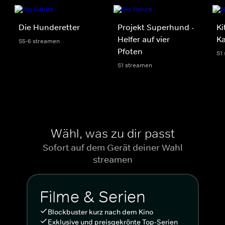
Die Hunderetter
Projekt Superhund -
Ki
Helfer auf vier
Ka
S5-6 streamen
Pfoten
S1
S1 streamen
Wähl, was zu dir passt
Sofort auf dem Gerät deiner Wahl
streamen
Filme & Serien
Blockbuster kurz nach dem Kino
Exklusive und preisgekrönte Top-Serien