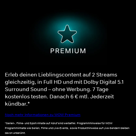
Erleb deinen Lieblingscontent auf 2 Streams
gleichzeitig, in Full HD und mit Dolby Digital 5.1
Surround Sound – ohne Werbung. 7 Tage
kostenlos testen. Danach 6 € mtl. Jederzeit
kündbar.*
Noch mehr Informationen zu WOW Premium
*Serien-, Filme- und Sport-Inhalte auf Abruf sind werbefrei. Programmhinweise für WOW
Programminhalte wie Serien, Filme und Live-Events, sowie Produkthinweise auf Live-Sendern bleiben
davon unberührt.