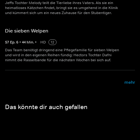
Jeffs Tochter Melody teilt die Tierliebe ihres Vaters. Als sie ein
heimatloses Kätzchen findet, bringt sie es umgehend in die Klinik
und kümmert sich um ein neues Zuhause für den Stubentiger.
Die sieben Welpen
S
7
Ep.
6
•
44
Min.
•
HD
12
Das Team benötigt dringend eine Pflegefamilie für sieben Welpen
und wird in den eigenen Reihen fündig: Hectors Tochter Dafni
nimmt die Rasselbande für die nächsten Wochen bei sich auf.
mehr
Das könnte dir auch gefallen