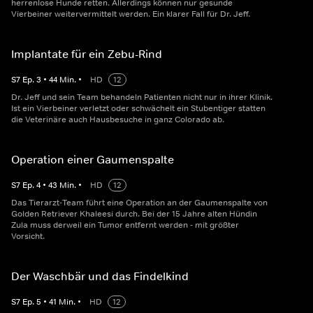
herrenlose Hunde retten. Allerdings können nur gesunde
Vierbeiner weitervermittelt werden. Ein klarer Fall für Dr. Jeff.
Implantate für ein Zebu-Rind
S
7
Ep.
3
•
44
Min.
•
HD
12
Dr. Jeff und sein Team behandeln Patienten nicht nur in ihrer Klinik.
Ist ein Vierbeiner verletzt oder schwächelt ein Stubentiger statten
die Veterinäre auch Hausbesuche in ganz Colorado ab.
Operation einer Gaumenspalte
S
7
Ep.
4
•
43
Min.
•
HD
12
Das Tierarzt-Team führt eine Operation an der Gaumenspalte von
Golden Retriever Khaleesi durch. Bei der 15 Jahre alten Hündin
Zula muss derweil ein Tumor entfernt werden - mit größter
Vorsicht.
Der Waschbär und das Findelkind
S
7
Ep.
5
•
41
Min.
•
HD
12