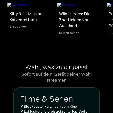
Kitty 911 - Mission
Wild Heroes: Die
Pr
Katzenrettung
Zoo-Helden von
He
Auckland
Pf
S1 streamen
S1-2 streamen
S1
Wähl, was zu dir passt
Sofort auf dem Gerät deiner Wahl
streamen
Filme & Serien
Blockbuster kurz nach dem Kino
Exklusive und preisgekrönte Top-Serien