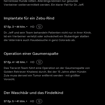
herrenlose Hunde retten. Allerdings können nur gesunde
Vierbeiner weitervermittelt werden. Ein klarer Fall für Dr. Jeff.
Implantate für ein Zebu-Rind
S
7
Ep.
3
•
44
Min.
•
HD
12
Dr. Jeff und sein Team behandeln Patienten nicht nur in ihrer Klinik.
Ist ein Vierbeiner verletzt oder schwächelt ein Stubentiger statten
die Veterinäre auch Hausbesuche in ganz Colorado ab.
Operation einer Gaumenspalte
S
7
Ep.
4
•
43
Min.
•
HD
12
Das Tierarzt-Team führt eine Operation an der Gaumenspalte von
Golden Retriever Khaleesi durch. Bei der 15 Jahre alten Hündin
Zula muss derweil ein Tumor entfernt werden - mit größter
Vorsicht.
Der Waschbär und das Findelkind
S
7
Ep.
5
•
41
Min.
•
HD
12