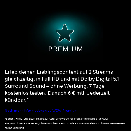
Erleb deinen Lieblingscontent auf 2 Streams
gleichzeitig, in Full HD und mit Dolby Digital 5.1
Surround Sound – ohne Werbung. 7 Tage
kostenlos testen. Danach 6 € mtl. Jederzeit
kündbar.*
Noch mehr Informationen zu WOW Premium
*Serien-, Filme- und Sport-Inhalte auf Abruf sind werbefrei. Programmhinweise für WOW
Programminhalte wie Serien, Filme und Live-Events, sowie Produkthinweise auf Live-Sendern bleiben
davon unberührt.