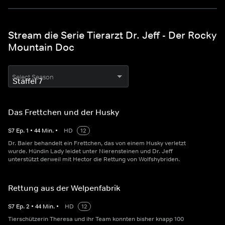
Stream die Serie Tierarzt Dr. Jeff - Der Rocky
Mountain Doc
Select Season
Das Frettchen und der Husky
S
7
Ep.
1
•
44
Min.
•
HD
12
Dr. Baier behandelt ein Frettchen, das von einem Husky verletzt
wurde. Hündin Lady leidet unter Nierensteinen und Dr. Jeff
unterstützt derweil mit Hector die Rettung von Wolfshybriden.
Rettung aus der Welpenfabrik
S
7
Ep.
2
•
44
Min.
•
HD
12
Tierschützerin Theresa und ihr Team konnten bisher knapp 100