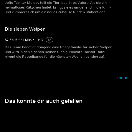
Jeffs Tochter Melody teilt die Tierliebe ihres Vaters. Als sie ein
heimatloses Kätzchen findet, bringt sie es umgehend in die Klinik
und kümmert sich um ein neues Zuhause für den Stubentiger.
Die sieben Welpen
S
7
Ep.
6
•
44
Min.
•
HD
12
Das Team benötigt dringend eine Pflegefamilie für sieben Welpen
und wird in den eigenen Reihen fündig: Hectors Tochter Dafni
nimmt die Rasselbande für die nächsten Wochen bei sich auf.
mehr
Das könnte dir auch gefallen