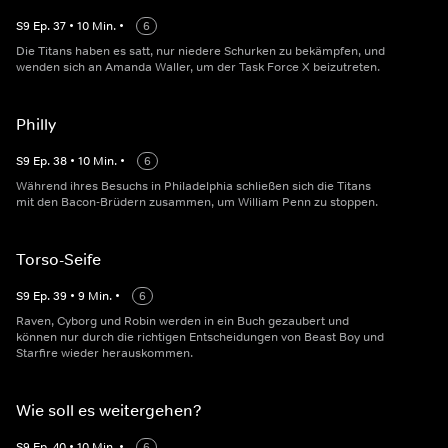
S
9
Ep.
37
•
10
Min.
•
6
Die Titans haben es satt, nur niedere Schurken zu bekämpfen, und
wenden sich an Amanda Waller, um der Task Force X beizutreten.
Philly
S
9
Ep.
38
•
10
Min.
•
6
Während ihres Besuchs in Philadelphia schließen sich die Titans
mit den Bacon-Brüdern zusammen, um William Penn zu stoppen.
Torso-Seife
S
9
Ep.
39
•
9
Min.
•
6
Raven, Cyborg und Robin werden in ein Buch gezaubert und
können nur durch die richtigen Entscheidungen von Beast Boy und
Starfire wieder herauskommen.
Wie soll es weitergehen?
S
9
Ep.
40
•
10
Min.
•
6