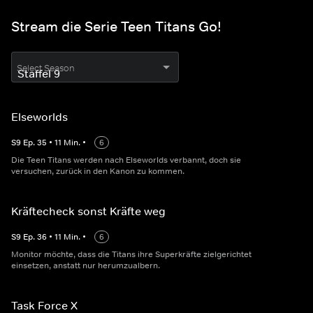
Stream die Serie Teen Titans Go!
Select Season
Elseworlds
S
9
Ep.
35
•
11
Min.
•
6
Die Teen Titans werden nach Elseworlds verbannt, doch sie
versuchen, zurück in den Kanon zu kommen.
Kräftecheck sonst Kräfte weg
S
9
Ep.
36
•
11
Min.
•
6
Monitor möchte, dass die Titans ihre Superkräfte zielgerichtet
einsetzen, anstatt nur herumzualbern.
Task Force X