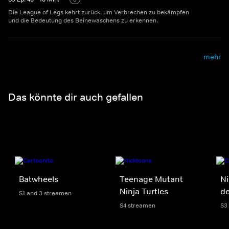
Die League of Legs kehrt zurück, um Verbrechen zu bekämpfen
und die Bedeutung des Beinewaschens zu erkennen.
mehr
Das könnte dir auch gefallen
Batwheels
Teenage Mutant
Ni
Ninja Turtles
d
S1 and 3 streamen
S4 streamen
S3