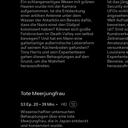
Ein schlangenartiges Wesen mit grünen
Ist das jü
Haaren wurde mit der Kamera
Security ei
aufgenommen. Ist die Entdeckung
UFOs wirkli
einer antiken Antenne unter dem
angesehens
Wasser der Antarktis ein Beweis dafür,
Welt Aufn
dass die Nazis einst den Südpol
beweisen, 
kolonisiert haben? Können sich große
ist? Sind 
Felsbrocken im Death Valley von selbst
Kunstwerke
bewegen? Und hat ein Mann eine
Zeitreisen
gallertartige außerirdische Lebensform
Amateurarc
auf seinem Küchenboden gefunden?
versunkene
Tony Harris und sein Expertenteam
Louisiana 
gehen diesen Behauptungen auf den
Expertente
Grund, um die Wahrheit
Beweise, u
herauszufinden.
herauszufi
Tote Meerjungfrau
S
3
Ep.
20
•
39
Min.
•
HD
12
Wissenschaftler untersuchen
Behauptungen über eine tote
Meerjungfrau, die in Japan entdeckt
und konserviert wurde.