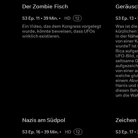
Der Zombie-Fisch
Geräusc
S
3
Ep.
11
•
39
Min.
•
HD
12
S
3
Ep.
13
•
Ein Video, das dem Kongress vorgelegt
Was ist die
wurde, könnte beweisen, dass UFOs
kürzlichen
wirklich existieren.
in der Nähe
von einer
wurde? Ist 
Rica aufg
UFO-Bild, 
seltsame G
aufgezeich
von einer 
welche glu
einem Abwa
Harris und
diesen Beh
um die Wah
Nazis am Südpol
Zeichen 
S
3
Ep.
16
•
39
Min.
•
HD
12
S
3
Ep.
17
•