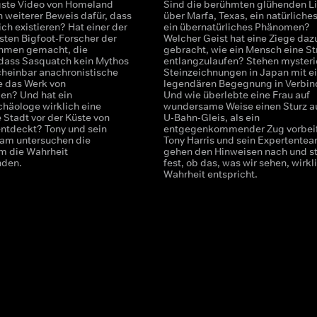
ngste Video von Homeland
Sind die berühmten glühenden Li
n weiterer Beweis dafür, dass
über Marfa, Texas, ein natürliche
ch existieren? Hat einer der
ein übernatürliches Phänomen?
ten Bigfoot-Forscher der
Welcher Geist hat eine Ziege daz
ahmen gemacht, die
gebracht, wie ein Mensch eine S
dass Sasquatch kein Mythos
entlangzulaufen? Stehen mysteri
scheinbar anachronistische
Steinzeichnungen in Japan mit e
 das Werk von
legendären Begegnung in Verbi
den? Und hat ein
Und wie überlebte eine Frau auf
häologe wirklich eine
wundersame Weise einen Sturz a
 Stadt vor der Küste von
U-Bahn-Gleis, als ein
entdeckt? Tony und sein
entgegenkommender Zug vorbei
am untersuchen die
Tony Harris und sein Expertente
m die Wahrheit
gehen den Hinweisen nach und st
nden.
fest, ob das, was wir sehen, wirkl
Wahrheit entspricht.