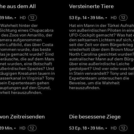
he aus dem All
Versteinerte Tiere
39
Min.
•
HD
12
S
3
Ep.
14
•
39
Min.
•
HD
12
 Wahrheit hinter der
Hat ein Mann in der Türkei Aufn
 Sichtung eines Chupacabra
von außerirdischen Piloten in ei
 des Zoos von Amarillo, der
UFO-Cockpit gemacht? Was hat 
 Kamera aufgenommen
den seltsamen Lichtern auf sich, 
ein Luftbild, das über Costa
seit der Zeit vor dem Bürgerkrieg
enommen wurde, das beste
wiederholt über dem Brown Mount
das je gemacht wurde? Sind
North Carolina gesichtet wurden? 
eräusche, die auf dem Mars
australischer Mann auf dem Bürg
net wurden, eine Botschaft
über eine außerirdische Leiche
außerirdischen Spezies? Und
gestolpert? Und wer oder was hat
täugigen Kreaturen lauern in
in Stein verwandelt? Tony und sei
sserkanal in Virginia? Tony
Expertenteam untersuchen die
 sein Expertenteam gehen
Beweise, um die Wahrheit
auptungen auf den Grund,
herauszufinden.
rheit herauszufinden.
von Zeitreisenden
Die besessene Ziege
39
Min.
•
HD
12
S
3
Ep.
18
•
39
Min.
•
HD
12