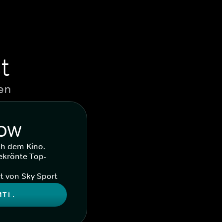
t
en
WOW
ch dem Kino.
ekrönte Top-
t von Sky Sport
MTL.