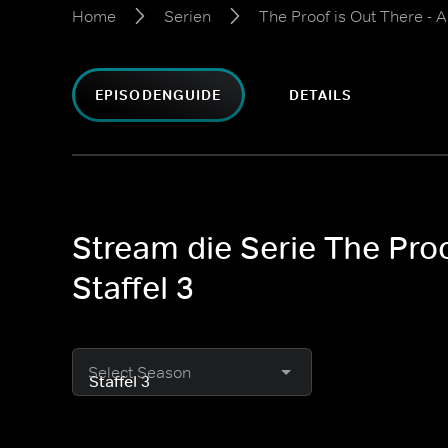
Home
Serien
The Proof is Out There - 
EPISODENGUIDE
DETAILS
Stream die Serie The Proo
Staffel 3
Select Season