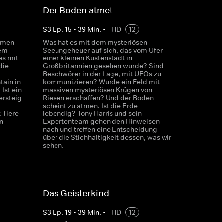
Der Boden atmet
S
3
Ep.
15
•
39
Min.
•
HD
12
ahmen
Was hat es mit dem mysteriösen
nem
Seeungeheuer auf sich, das vom Ufer
es mit
einer kleinen Küstenstadt in
die
Großbritannien gesehen wurde? Sind
Beschwörer in der Lage, mit UFOs zu
ain in
kommunizieren? Wurde ein Feld mit
Ist ein
massiven mysteriösen Krügen von
ersteig
Riesen erschaffen? Und der Boden
scheint zu atmen. Ist die Erde
 Tiere
lebendig? Tony Harris und sein
n
Expertenteam gehen den Hinweisen
nach und treffen eine Entscheidung
über die Stichhaltigkeit dessen, was wir
sehen.
Das Geisterkind
S
3
Ep.
19
•
39
Min.
•
HD
12