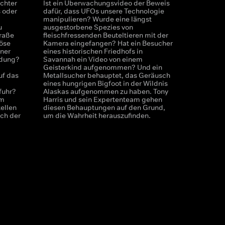
chter
Ist ein Überwachungsvideo der Beweis
s oder
dafür, dass UFOs unsere Technologie
manipulieren? Wurde eine längst
u
ausgestorbene Spezies von
traße
fleischfressenden Beuteltieren mit der
öse
Kamera eingefangen? Hat ein Besucher
iner
eines historischen Friedhofs in
ndung?
Savannah ein Video von einem
Geisterkind aufgenommen? Und ein
uf das
Metallsucher behauptet, das Geräusch
eines hungrigen Bigfoot in der Wildnis
fuhr?
Alaskas aufgenommen zu haben. Tony
am
Harris und sein Expertenteam gehen
ellen
diesen Behauptungen auf den Grund,
ich der
um die Wahrheit herauszufinden.