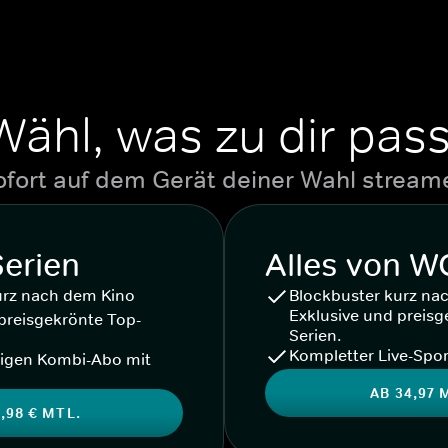
Wähl, was zu dir pass
ofort auf dem Gerät deiner Wahl stream
Serien
Alles von 
urz nach dem Kino
Blockbuster kurz na
Exklusive und preisg
preisgekrönte Top-
Serien.
Kompletter Live-Spor
igen Kombi-Abo mit
AB 34,97 
,98 € MTL.