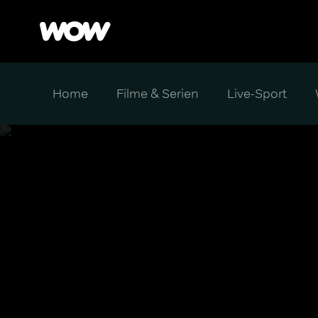
Home
Filme & Serien
Live-Sport