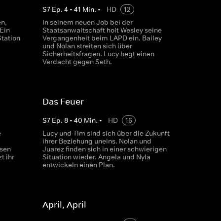
S
7
Ep.
4
•
41
Min.
•
HD
12
n,
In seinem neuen Job bei der
Ein
Staatsanwaltschaft holt Wesley seine
Station
Vergangenheit beim LAPD ein. Bailey
und Nolan streiten sich über
Sicherheitsfragen. Lucy hegt einen
Verdacht gegen Seth.
Das Feuer
S
7
Ep.
8
•
40
Min.
•
HD
16
e
Lucy und Tim sind sich über die Zukunft
ihrer Beziehung uneins. Nolan und
ssen
Juarez finden sich in einer schwierigen
t ihr
Situation wieder. Angela und Nyla
entwickeln einen Plan.
April, April