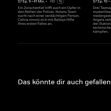
S
7
Ep.
9
•
41
Min.
•
HD
16
S
7
Ep.
10
•
Ein Zwischenfall trifft auch ein Opfer in
Drei Teena
den Reihen der Polizei. Nolans Team
mysteriös
sucht nach einer verdächtigen Person.
niedergest
Celina nimmt sich mit Baileys Hilfe
Angela nehm
ihres ersten Falles an.
der Statio
technische
kämpfen.
Das könnte dir auch gefallen