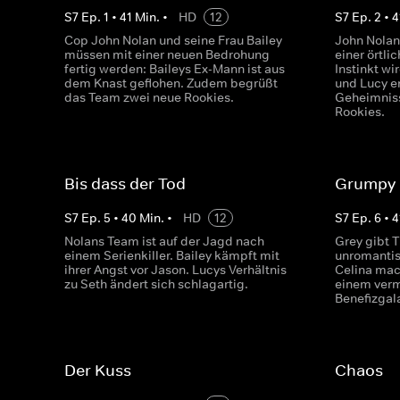
S
7
Ep.
1
•
41
Min.
•
HD
12
S
7
Ep.
2
•
4
Cop John Nolan und seine Frau Bailey
John Nolan
müssen mit einer neuen Bedrohung
einer örtli
fertig werden: Baileys Ex-Mann ist aus
Instinkt wi
dem Knast geflohen. Zudem begrüßt
und Lucy e
das Team zwei neue Rookies.
Geheimniss
Rookies.
Bis dass der Tod
Grumpy
S
7
Ep.
5
•
40
Min.
•
HD
12
S
7
Ep.
6
•
4
Nolans Team ist auf der Jagd nach
Grey gibt 
einem Serienkiller. Bailey kämpft mit
unromantis
ihrer Angst vor Jason. Lucys Verhältnis
Celina mac
zu Seth ändert sich schlagartig.
einem verm
Benefizgal
Der Kuss
Chaos