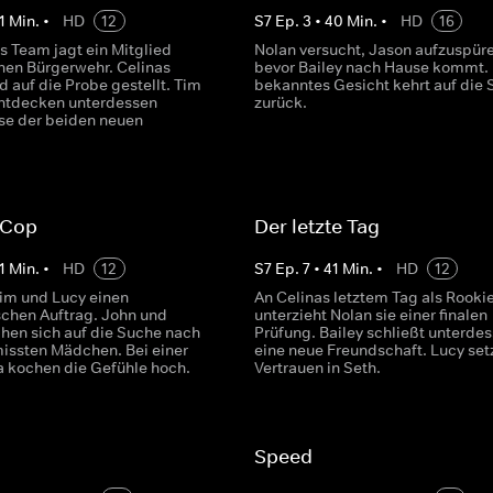
1
Min.
•
HD
12
S
7
Ep.
3
•
40
Min.
•
HD
16
s Team jagt ein Mitglied
Nolan versucht, Jason aufzuspüre
chen Bürgerwehr. Celinas
bevor Bailey nach Hause kommt. 
rd auf die Probe gestellt. Tim
bekanntes Gesicht kehrt auf die 
ntdecken unterdessen
zurück.
e der beiden neuen
 Cop
Der letzte Tag
1
Min.
•
HD
12
S
7
Ep.
7
•
41
Min.
•
HD
12
Tim und Lucy einen
An Celinas letztem Tag als Rooki
chen Auftrag. John und
unterzieht Nolan sie einer finalen
hen sich auf die Suche nach
Prüfung. Bailey schließt unterde
issten Mädchen. Bei einer
eine neue Freundschaft. Lucy setz
a kochen die Gefühle hoch.
Vertrauen in Seth.
Speed