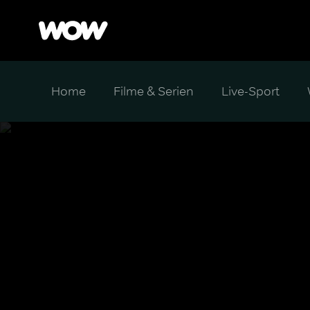
Home
Filme & Serien
Live-Sport