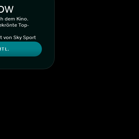
WOW
ch dem Kino.
ekrönte Top-
t von Sky Sport
MTL.