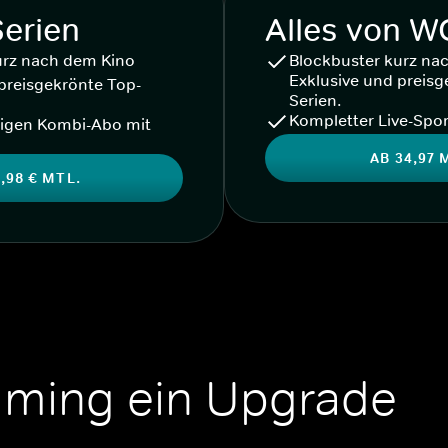
Serien
Alles von 
urz nach dem Kino
Blockbuster kurz na
Exklusive und preisg
preisgekrönte Top-
Serien.
Kompletter Live-Spor
igen Kombi-Abo mit
AB 34,97 
,98 € MTL.
aming ein Upgrade