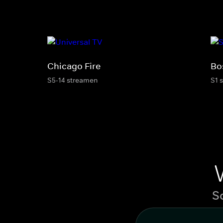
Chicago Fire
Bo
S5-14 streamen
S1 
S