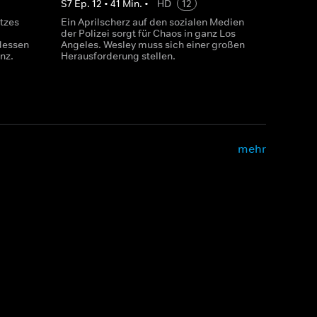
S
7
Ep.
12
•
41
Min.
•
HD
12
tzes
Ein Aprilscherz auf den sozialen Medien
der Polizei sorgt für Chaos in ganz Los
dessen
Angeles. Wesley muss sich einer großen
nz.
Herausforderung stellen.
mehr