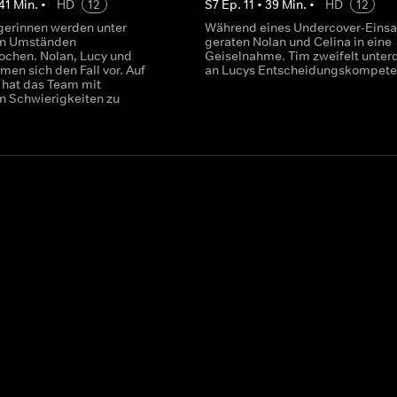
41
Min.
•
HD
12
S
7
Ep.
11
•
39
Min.
•
HD
12
gerinnen werden unter
Während eines Undercover-Einsa
en Umständen
geraten Nolan und Celina in eine
ochen. Nolan, Lucy und
Geiselnahme. Tim zweifelt unter
en sich den Fall vor. Auf
an Lucys Entscheidungskompete
n hat das Team mit
n Schwierigkeiten zu