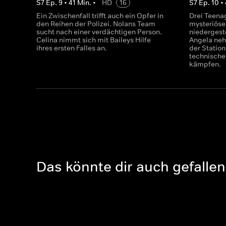
S
7
Ep.
9
•
41
Min.
•
HD
16
S
7
Ep.
10
•
Ein Zwischenfall trifft auch ein Opfer in
Drei Teena
den Reihen der Polizei. Nolans Team
mysteriös
sucht nach einer verdächtigen Person.
niedergest
Celina nimmt sich mit Baileys Hilfe
Angela nehm
ihres ersten Falles an.
der Statio
technische
kämpfen.
Das könnte dir auch gefallen