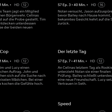
1
Min.
•
HD
12
S
7
Ep.
3
•
40
Min.
•
HD
16
s Team jagt ein Mitglied
Nolan versucht, Jason aufzuspüre
chen Bürgerwehr. Celinas
bevor Bailey nach Hause kommt. 
rd auf die Probe gestellt. Tim
bekanntes Gesicht kehrt auf die 
ntdecken unterdessen
zurück.
e der beiden neuen
 Cop
Der letzte Tag
1
Min.
•
HD
12
S
7
Ep.
7
•
41
Min.
•
HD
12
Tim und Lucy einen
An Celinas letztem Tag als Rooki
chen Auftrag. John und
unterzieht Nolan sie einer finalen
hen sich auf die Suche nach
Prüfung. Bailey schließt unterde
issten Mädchen. Bei einer
eine neue Freundschaft. Lucy setz
a kochen die Gefühle hoch.
Vertrauen in Seth.
Speed