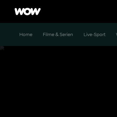
Home
Filme & Serien
Live-Sport