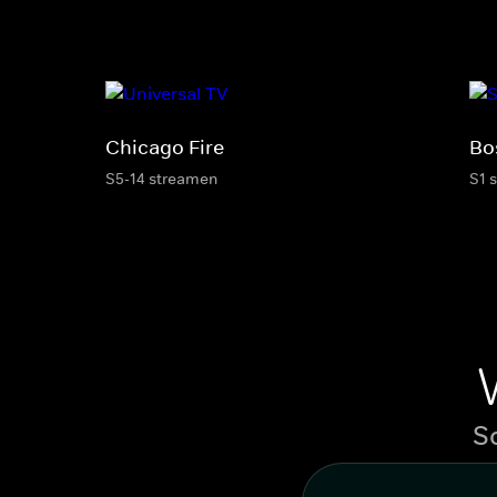
Chicago Fire
Bo
S5-14 streamen
S1 
S