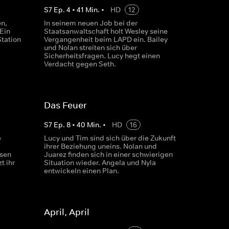
S
7
Ep.
4
•
41
Min.
•
HD
12
n,
In seinem neuen Job bei der
Ein
Staatsanwaltschaft holt Wesley seine
Station
Vergangenheit beim LAPD ein. Bailey
und Nolan streiten sich über
Sicherheitsfragen. Lucy hegt einen
Verdacht gegen Seth.
Das Feuer
S
7
Ep.
8
•
40
Min.
•
HD
16
e
Lucy und Tim sind sich über die Zukunft
ihrer Beziehung uneins. Nolan und
ssen
Juarez finden sich in einer schwierigen
t ihr
Situation wieder. Angela und Nyla
entwickeln einen Plan.
April, April