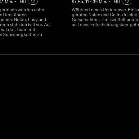
41
Min.
•
HD
12
S
7
Ep.
11
•
39
Min.
•
HD
12
gerinnen werden unter
Während eines Undercover-Einsa
en Umständen
geraten Nolan und Celina in eine
ochen. Nolan, Lucy und
Geiselnahme. Tim zweifelt unter
en sich den Fall vor. Auf
an Lucys Entscheidungskompete
n hat das Team mit
n Schwierigkeiten zu