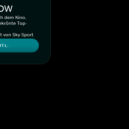
WOW
ch dem Kino.
ekrönte Top-
t von Sky Sport
MTL.