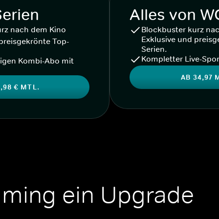
Serien
Alles von 
urz nach dem Kino
Blockbuster kurz na
Exklusive und preisg
preisgekrönte Top-
Serien.
Kompletter Live-Spor
igen Kombi-Abo mit
AB 34,97 
,98 € MTL.
aming ein Upgrade