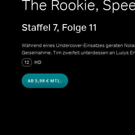
The Rookie, Spe
Staffel 7, Folge 11
Während eines Undercover-Einsatzes geraten Nolan
Geiselnahme. Tim zweifelt unterdessen an Lucys 
12
HD
AB 5,98 € MTL.