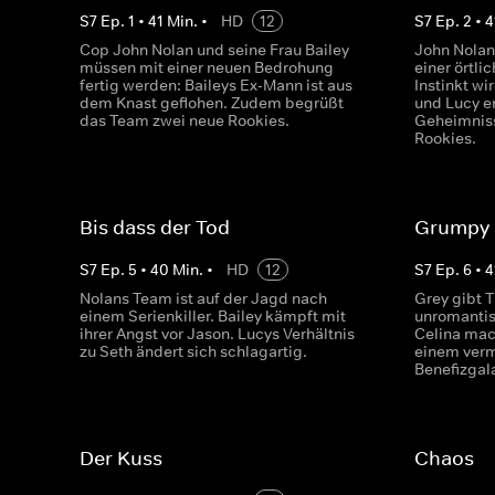
S
7
Ep.
1
•
41
Min.
•
HD
12
S
7
Ep.
2
•
4
Cop John Nolan und seine Frau Bailey
John Nolan
müssen mit einer neuen Bedrohung
einer örtli
fertig werden: Baileys Ex-Mann ist aus
Instinkt wi
dem Knast geflohen. Zudem begrüßt
und Lucy e
das Team zwei neue Rookies.
Geheimniss
Rookies.
Bis dass der Tod
Grumpy
S
7
Ep.
5
•
40
Min.
•
HD
12
S
7
Ep.
6
•
4
Nolans Team ist auf der Jagd nach
Grey gibt 
einem Serienkiller. Bailey kämpft mit
unromantis
ihrer Angst vor Jason. Lucys Verhältnis
Celina mac
zu Seth ändert sich schlagartig.
einem verm
Benefizgal
Der Kuss
Chaos