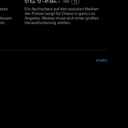
S
7
Ep.
12
•
41
Min.
•
HD
12
tzes
Ein Aprilscherz auf den sozialen Medien
der Polizei sorgt für Chaos in ganz Los
dessen
Angeles. Wesley muss sich einer großen
nz.
Herausforderung stellen.
mehr