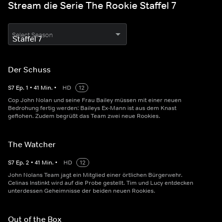
Stream die Serie The Rookie Staffel 7
Select Season
Der Schuss
S
7
Ep.
1
•
41
Min.
•
HD
12
Cop John Nolan und seine Frau Bailey müssen mit einer neuen
Bedrohung fertig werden: Baileys Ex-Mann ist aus dem Knast
geflohen. Zudem begrüßt das Team zwei neue Rookies.
The Watcher
S
7
Ep.
2
•
41
Min.
•
HD
12
John Nolans Team jagt ein Mitglied einer örtlichen Bürgerwehr.
Celinas Instinkt wird auf die Probe gestellt. Tim und Lucy entdecken
unterdessen Geheimnisse der beiden neuen Rookies.
Out of the Box