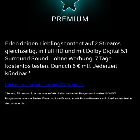
Erleb deinen Lieblingscontent auf 2 Streams
gleichzeitig, in Full HD und mit Dolby Digital 5.1
Surround Sound – ohne Werbung. 7 Tage
kostenlos testen. Danach 6 € mtl. Jederzeit
kündbar.*
Noch mehr Informationen zu WOW Premium
*Serien-, Filme- und Sport-Inhalte auf Abruf sind werbefrei. Programmhinweise für WOW
Programminhalte wie Serien, Filme und Live-Events, sowie Produkthinweise auf Live-Sendern bleiben
davon unberührt.