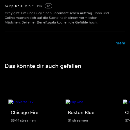
S
7
Ep.
6
•
41
Min.
•
HD
12
Grey gibt Tim und Lucy einen unromantischen Auftrag. John und
Celina machen sich auf die Suche nach einem vermissten
Mädchen. Bei einer Benefizgala kochen die Gefühle hoch.
mehr
Das könnte dir auch gefallen
Chicago Fire
Boston Blue
C
S5-14 streamen
S1 streamen
S7