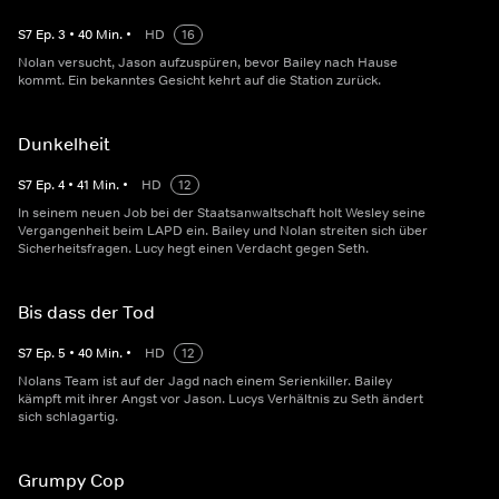
S
7
Ep.
3
•
40
Min.
•
HD
16
Nolan versucht, Jason aufzuspüren, bevor Bailey nach Hause
kommt. Ein bekanntes Gesicht kehrt auf die Station zurück.
Dunkelheit
S
7
Ep.
4
•
41
Min.
•
HD
12
In seinem neuen Job bei der Staatsanwaltschaft holt Wesley seine
Vergangenheit beim LAPD ein. Bailey und Nolan streiten sich über
Sicherheitsfragen. Lucy hegt einen Verdacht gegen Seth.
Bis dass der Tod
S
7
Ep.
5
•
40
Min.
•
HD
12
Nolans Team ist auf der Jagd nach einem Serienkiller. Bailey
kämpft mit ihrer Angst vor Jason. Lucys Verhältnis zu Seth ändert
sich schlagartig.
Grumpy Cop