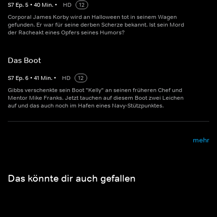
S
7
Ep.
5
•
40
Min.
•
HD
12
Corporal James Korby wird an Halloween tot in seinem Wagen
gefunden. Er war für seine derben Scherze bekannt. Ist sein Mord
der Racheakt eines Opfers seines Humors?
Das Boot
S
7
Ep.
6
•
41
Min.
•
HD
12
Gibbs verschenkte sein Boot "Kelly" an seinen früheren Chef und
Mentor Mike Franks. Jetzt tauchen auf diesem Boot zwei Leichen
auf und das auch noch im Hafen eines Navy-Stützpunktes.
mehr
Das könnte dir auch gefallen