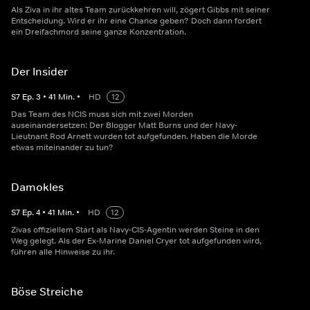
Als Ziva in ihr altes Team zurückkehren will, zögert Gibbs mit seiner
Entscheidung. Wird er ihr eine Chance geben? Doch dann fordert
ein Dreifachmord seine ganze Konzentration.
Der Insider
S
7
Ep.
3
•
41
Min.
•
HD
12
Das Team des NCIS muss sich mit zwei Morden
auseinandersetzen: Der Blogger Matt Burns und der Navy-
Lieutnant Rod Arnett wurden tot aufgefunden. Haben die Morde
etwas miteinander zu tun?
Damokles
S
7
Ep.
4
•
41
Min.
•
HD
12
Zivas offiziellem Start als Navy-CIS-Agentin werden Steine in den
Weg gelegt. Als der Ex-Marine Daniel Cryer tot aufgefunden wird,
führen alle Hinweise zu ihr.
Böse Streiche