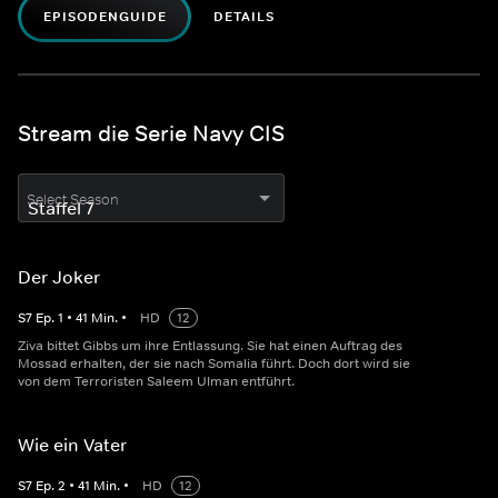
EPISODENGUIDE
DETAILS
Stream die Serie Navy CIS
Select Season
Der Joker
S
7
Ep.
1
•
41
Min.
•
HD
12
Ziva bittet Gibbs um ihre Entlassung. Sie hat einen Auftrag des
Mossad erhalten, der sie nach Somalia führt. Doch dort wird sie
von dem Terroristen Saleem Ulman entführt.
Wie ein Vater
S
7
Ep.
2
•
41
Min.
•
HD
12